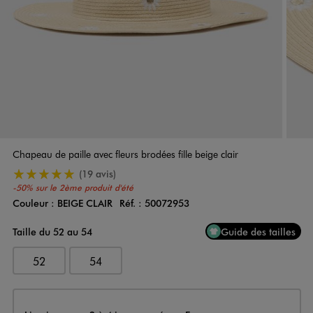
Chapeau de paille avec fleurs brodées fille beige clair
5/5 de moyenne
(19 avis)
-50% sur le 2ème produit d'été
Couleur :
BEIGE CLAIR
Réf. :
50072953
Couleur
Choisissez votre Couleur
Taille du 52 au 54
Guide des tailles
52
54
Livraison