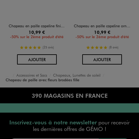
Chapeau en paille capeline finition festonnée et garniture fleurie fille
Chapeau en paille capeline orné de fils multicolores fille
10,99 €
10,99 €
-50% sur le 2ème produit d'été
-50% sur le 2ème produit d'été
5/5 de moyenne
5/5 de moyenne
(25 avis)
(8 avis)
AU PANIER
AU PANIER
AJOUTER
AJOUTER
Accessoires et Sacs
Chapeaux, Lunettes de soleil
Accueil
Fille
Chapeau de paille avec fleurs brodées fille
390 MAGASINS EN FRANCE
Inscrivez-vous à notre newsletter
pour recevoir
les dernières offres de GÉMO !