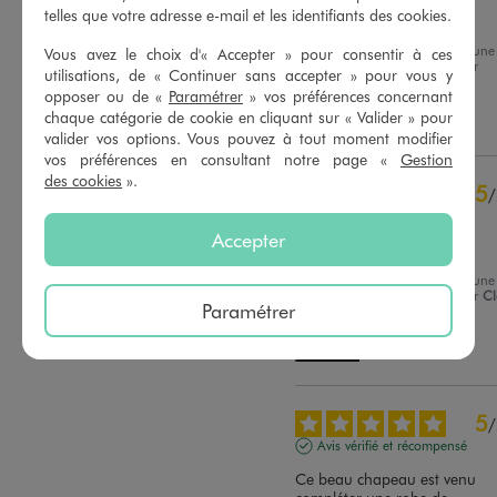
1
étoile
0
telles que votre adresse e-mail et les identifiants des cookies.
Très joli et Bonne qualité
Trier les avis
Avis du
23/07/2026
, suite à une
Vous avez le choix d'« Accepter » pour consentir à ces
expérience du
10/07/2026
par
utilisations, de « Continuer sans accepter » pour vous y
Francoise Q.
opposer ou de «
Paramétrer
» vos préférences concernant
chaque catégorie de cookie en cliquant sur « Valider » pour
Utile
(0)
Signaler
valider vos options. Vous pouvez à tout moment modifier
vos préférences en consultant notre page «
Gestion
des cookies
».
5
/
Avis vérifié et récompensé
Accepter
Très joli. Tient bien la tête
Avis du
11/07/2026
, suite à une
expérience du
28/06/2026
par
Cl
Paramétrer
P.
Utile
(0)
Signaler
5
/
Avis vérifié et récompensé
Ce beau chapeau est venu 