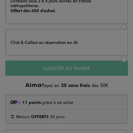
Livraison sous 2 à 4 jours ouvrés en France
métropolitaine.
Offert dès 40€ d'achat.
Sélectionner l’option de livraison
Click & Collect ou réservation en 4h
Sélectionner l’option de livraiso
AJOUTER AU PANIER
Payez en
3X sans frais
dès 50€
+
11 points
grâce à cet achat
Retours
OFFERTS
30 jours