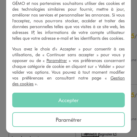
GÉMO et nos partenaires souhaitons utiliser des cookies et
des technologies similaires pour fournir, mettre à jour,
AU PANIER
AU PANIER
AJOUTER
AJOUTER
améliorer nos services et personnaliser les annonces. Si vous
l'acceptez, nous pourrons stocker, accéder et traiter des
données personnelles telles que vos visites à ce site web, les
4.8
adresses IP, les informations de votre compte utilisateur
5
/
5
/
telles que votre adresse e-mail et les identifiants des cookies.
Avis vérifié et récompensé
Vous avez le choix d'« Accepter » pour consentir à ces
Top
utilisations, de « Continuer sans accepter » pour vous y
Avis du
10/07/2026
, suite à un
opposer ou de «
Paramétrer
» vos préférences concernant
27/06/2026
par
Aurore D.
chaque catégorie de cookie en cliquant sur « Valider » pour
Basé sur
109
avis soumis à un
contrôle
valider vos options. Vous pouvez à tout moment modifier
Utile
(0)
Signaler
Voir tous les avis sur ce site
vos préférences en consultant notre page «
Gestion
des cookies
».
5
étoiles
94
5
/
4
étoiles
13
Accepter
Avis vérifié et récompensé
3
étoiles
2
2
étoiles
0
parfait
1
étoile
0
Paramétrer
Avis du
30/06/2026
, suite à un
17/06/2026
par
Ghislaine C.
Trier les avis
Utile
(0)
Signaler