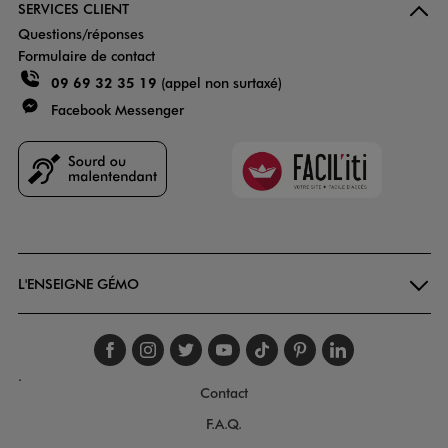
SERVICES CLIENT
Questions/réponses
Formulaire de contact
09 69 32 35 19
(appel non surtaxé)
Facebook Messenger
Faciliti
Goodays
L'ENSEIGNE GÉMO
Suivez-nous sur faceboo
Suivez-nous sur inst
Suivez-nous sur twi
Suivez-nous sur
Suivez-nous s
Suivez-nou
Suivez-
.
Contact
F.A.Q.