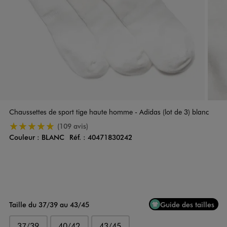
Chaussettes de sport tige haute homme - Adidas (lot de 3) blanc
5/5 de moyenne
(109 avis)
Couleur :
BLANC
Réf. :
40471830242
Couleur
Choisissez votre Couleur
Taille du 37/39 au 43/45
Guide des tailles
37/39
40/42
43/45