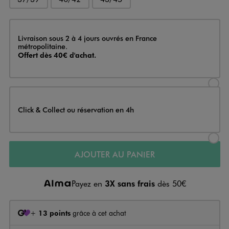
Livraison
Livraison sous 2 à 4 jours ouvrés en France
métropolitaine.
Offert dès 40€ d'achat.
Sélectionner l’option de livraison
Click & Collect ou réservation en 4h
Sélectionner l’option de livraiso
AJOUTER AU PANIER
Payez en
3X sans frais
dès 50€
+
13 points
grâce à cet achat