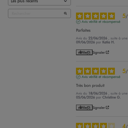
5
/
Avis vérifié et récompensé
Parfaites
Avis du
22/06/2026
, suite à un
09/06/2026
par
Katia H.
Utile
(0)
Signaler
5
/
Avis vérifié et récompensé
Très bon produit
Avis du
18/06/2026
, suite à un
05/06/2026
par
Christine G.
Utile
(0)
Signaler
4
/