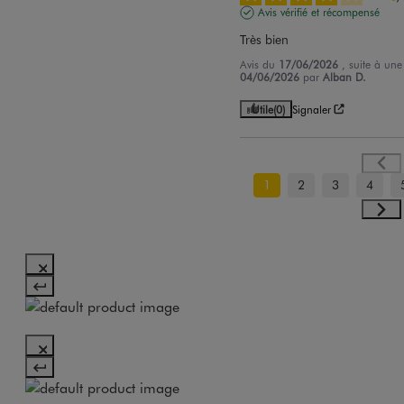
Avis vérifié et récompensé
Très bien
Avis du
17/06/2026
, suite à un
04/06/2026
par
Alban D.
Utile
(0)
Signaler
1
2
3
4