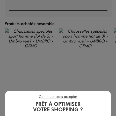
Produits achetés ensemble
Continuer sans accepter
Chaussettes spéciales sport homme (lot de 3) - Umbro
Chaussettes spéciales sport homme (lot de 3) - Umbro
PRÊT À OPTIMISER
8,99 €
8,99 €
VOTRE SHOPPING ?
4.5/5 de moyenne
5/5 de moyenne
(228 avis)
(182 avis)