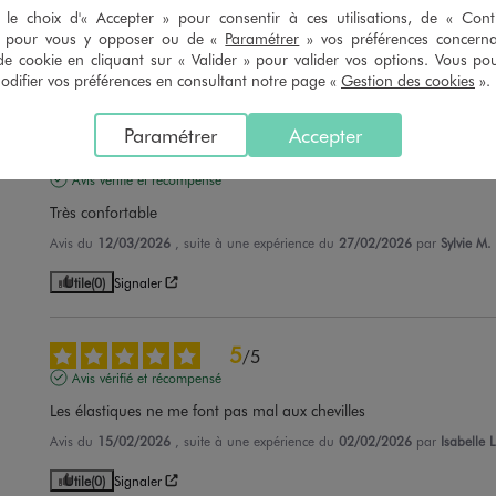
parfait
le choix d'« Accepter » pour consentir à ces utilisations, de « Con
» pour vous y opposer ou de «
Paramétrer
» vos préférences concern
Avis du
26/05/2026
, suite à une expérience du
13/05/2026
par
Clotilde 
de cookie en cliquant sur « Valider » pour valider vos options. Vous po
ifier vos préférences en consultant notre page «
Gestion des cookies
».
Utile
(0)
Signaler
Paramétrer
Accepter
5
/
5
Avis vérifié et récompensé
Très confortable
Avis du
12/03/2026
, suite à une expérience du
27/02/2026
par
Sylvie M.
Utile
(0)
Signaler
5
/
5
Avis vérifié et récompensé
Les élastiques ne me font pas mal aux chevilles
Avis du
15/02/2026
, suite à une expérience du
02/02/2026
par
Isabelle L
Utile
(0)
Signaler