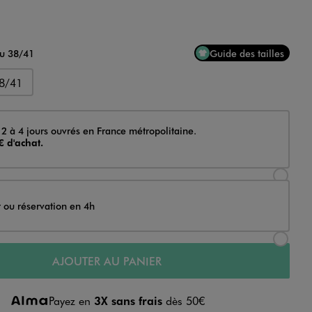
au 38/41
Guide des tailles
8/41
 2 à 4 jours ouvrés en France métropolitaine.
€ d'achat.
Sélectionner l’option de livraison Achat et li
t ou réservation en 4h
Sélectionner l’option de livraison Achat et r
AJOUTER AU PANIER
Payez en
3X sans frais
dès 50€