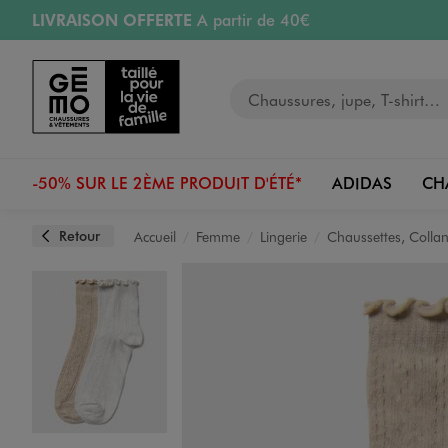
LIVRAISON OFFERTE
A partir de 40€
Aller au contenu principal
Aller à la navigation
RETRAIT ET LIVRAISON OFFERTE
en magasin
Votre recherche
RÉSERVATION GRATUITE
4h en magasin
Retours OFFERTS
pendant 30 jours
-50% SUR LE 2ÈME PRODUIT D'ÉTÉ*
ADIDAS
CH
Retour
Accueil
Femme
Lingerie
Chaussettes, Collan
Image 1 sur 2