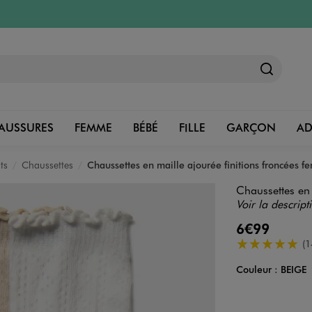
AUSSURES
FEMME
BÉBÉ
FILLE
GARÇON
A
ts
Chaussettes
Chaussettes en maille ajourée finitions froncées f
Chaussettes en 
Voir la descript
6€99
5/5 de moyenn
(1
Couleur :
BEIGE
Couleur
Choisissez votre 