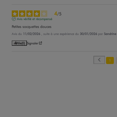
4
/
5
Avis vérifié et récompensé
Petites socquettes douces
Avis du
11/02/2026
, suite à une expérience du
30/01/2026
par
Sandrine
Utile
(0)
Signaler
1