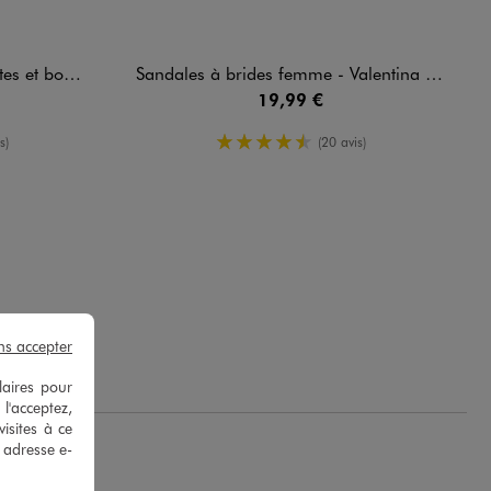
ntaisie femme
Sandales à brides femme - Valentina Baldano
19,99 €
oyenne
4.5/5 de moyenne
s)
(20 avis)
ns accepter
laires pour
 l'acceptez,
isites à ce
e adresse e-