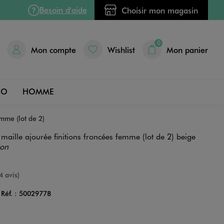
Besoin d'aide
Choisir mon magasin
0
Mon compte
Wishlist
Mon panier
DO
HOMME
emme (lot de 2)
maille ajourée finitions froncées femme (lot de 2) beige
ion
e
4 avis)
Réf. :
50029778
Couleur