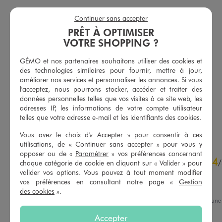
Continuer sans accepter
PRÊT À OPTIMISER
VOTRE SHOPPING ?
GÉMO et nos partenaires souhaitons utiliser des cookies et
Tee-shirt manches courtes et col rond uni en coton résistant femme
Robe longue à manches courtes en jersey de coton femme
des technologies similaires pour fournir, mettre à jour,
9,99 €
19,99 €
plus +
-50% sur le 2ème produit d'été
améliorer nos services et personnaliser les annonces. Si vous
-50% sur le 2ème produit d'été
l'acceptez, nous pourrons stocker, accéder et traiter des
5/5 de moyenne
(30 avis)
données personnelles telles que vos visites à ce site web, les
5/5 de moyenne
(199 avis)
adresses IP, les informations de votre compte utilisateur
telles que votre adresse e-mail et les identifiants des cookies.
AU PANIER
AU PANIER
AJOUTER
AJOUTER
Vous avez le choix d'« Accepter » pour consentir à ces
utilisations, de « Continuer sans accepter » pour vous y
opposer ou de «
Paramétrer
» vos préférences concernant
4.8
4
/
5
/
chaque catégorie de cookie en cliquant sur « Valider » pour
valider vos options. Vous pouvez à tout moment modifier
Avis vérifié et récompensé
vos préférences en consultant notre page «
Gestion
Parfait pour l'été !
des cookies
».
Avis du
23/07/2026
, suite à un
10/07/2026
par
M.S.
Basé sur
94
avis soumis à un
Accepter
contrôle