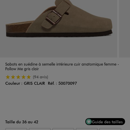
Sabots en suédine à semelle intérieure cuir anatomique femme -
Follow Me gris clair
5/5 de moyenne
(94 avis)
Couleur :
GRIS CLAIR
Réf. :
50070097
Couleur
Choisissez votre Couleur
Taille du 36 au 42
Guide des tailles