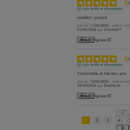
5
/
Avis vérifié et récompensé
excellent  produit
Avis du
17/06/2026
, suite à un
01/06/2026
par
Charlene P.
Utile
(0)
Signaler
5
/
Avis vérifié et récompensé
Confortable et très bon prix
Avis du
10/06/2026
, suite à un
28/05/2026
par
Emeline M.
Utile
(0)
Signaler
1
2
3
4