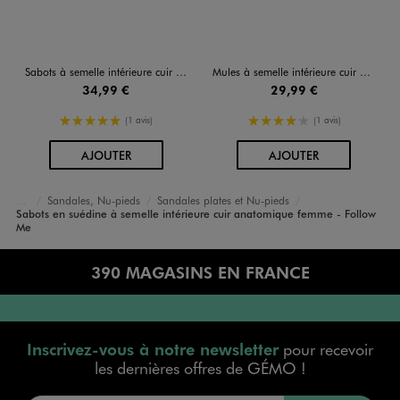
Sabots à semelle intérieure cuir imprimé pelage femme - Follow Me
Mules à semelle intérieure cuir et motif pelage vache femme - Follow Me
34,99 €
29,99 €
5/5 de moyenne
4/5 de moyenne
(1 avis)
(1 avis)
AU PANIER
AU PANIER
AJOUTER
AJOUTER
Sandales, Nu-pieds
Sandales plates et Nu-pieds
Chaussures
Sabots en suédine à semelle intérieure cuir anatomique femme - Follow
Accueil
Femme
Me
390 MAGASINS EN FRANCE
Inscrivez-vous à notre newsletter
pour recevoir
les dernières offres de GÉMO !