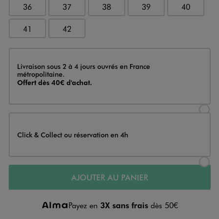
36
37
38
39
40
41
42
Livraison
Livraison sous 2 à 4 jours ouvrés en France
métropolitaine.
Offert dès 40€ d'achat.
Sélectionner l’option de livraison
Click & Collect ou réservation en 4h
Sélectionner l’option de livraiso
AJOUTER AU PANIER
Payez en
3X sans frais
dès 50€