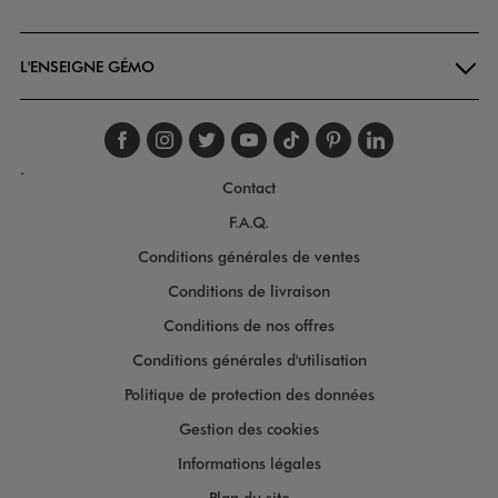
Goodays
L'ENSEIGNE GÉMO
Suivez-nous sur faceboo
Suivez-nous sur inst
Suivez-nous sur twi
Suivez-nous sur
Suivez-nous s
Suivez-nou
Suivez-
.
Contact
F.A.Q.
Conditions générales de ventes
Conditions de livraison
Conditions de nos offres
Conditions générales d'utilisation
Politique de protection des données
Gestion des cookies
Informations légales
Plan du site