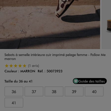
Sabots à semelle intérieure cuir imprimé pelage femme - Follow Me
marron
5/5 de moyenne
(1 avis)
Couleur :
MARRON
Réf. :
50073923
Couleur
Choisissez votre Couleur
Taille du 36 au 41
Guide des tailles
36
37
38
39
40
41