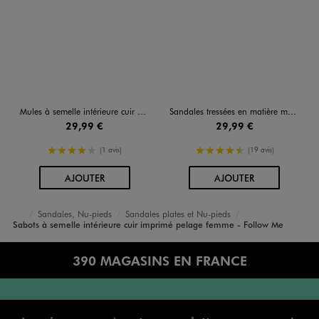
Mules à semelle intérieure cuir et motif pelage vache femme - Follow Me
Sandales tressées en matière métallisée femme - Follow Me
29,99 €
29,99 €
4/5 de moyenne
4.5/5 de moyenne
(1 avis)
(19 avis)
AU PANIER
AU PANIER
AJOUTER
AJOUTER
Sandales, Nu-pieds
Sandales plates et Nu-pieds
Accueil
Femme
Chaussures
Sabots à semelle intérieure cuir imprimé pelage femme - Follow Me
390 MAGASINS EN FRANCE