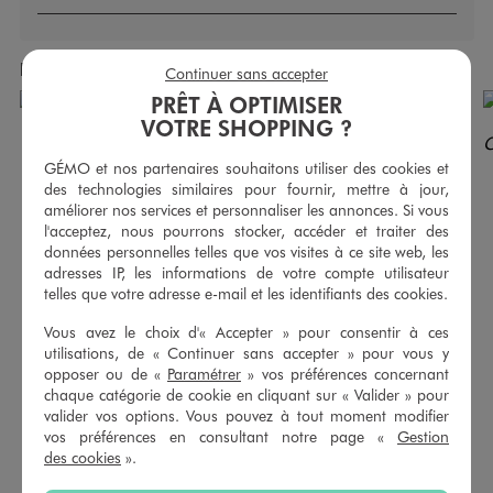
Produits achetés ensemble
Continuer sans accepter
PRÊT À OPTIMISER
VOTRE SHOPPING ?
GÉMO et nos partenaires souhaitons utiliser des cookies et
des technologies similaires pour fournir, mettre à jour,
améliorer nos services et personnaliser les annonces. Si vous
l'acceptez, nous pourrons stocker, accéder et traiter des
données personnelles telles que vos visites à ce site web, les
adresses IP, les informations de votre compte utilisateur
telles que votre adresse e-mail et les identifiants des cookies.
Vous avez le choix d'« Accepter » pour consentir à ces
utilisations, de « Continuer sans accepter » pour vous y
opposer ou de «
Paramétrer
» vos préférences concernant
chaque catégorie de cookie en cliquant sur « Valider » pour
Pantalon ample en coton gaufré avec taille élastique femme
Débardeur en viscose double porté femme
valider vos options. Vous pouvez à tout moment modifier
25,99 €
8,99 €
vos préférences en consultant notre page «
Gestion
-50% sur le 2ème produit d'été
des cookies
».
4.5/5 de moyenne
(6 avis)
4.5/5 de moyenne
(125 avis)