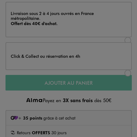
Livraison
Livraison sous 2 à 4 jours ouvrés en France
métropolitaine.
Offert dès 40€ d'achat.
Sélectionner l’option de livraison
Click & Collect ou réservation en 4h
Sélectionner l’option de livraiso
AJOUTER AU PANIER
Payez en
3X sans frais
dès 50€
+
35 points
grâce à cet achat
Retours
OFFERTS
30 jours