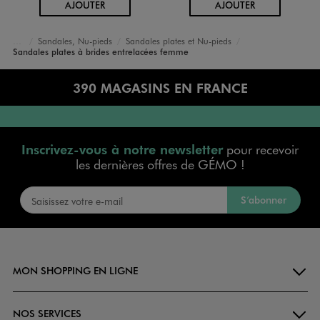
AU PANIER
AU PANIER
AJOUTER
AJOUTER
Sandales, Nu-pieds
Sandales plates et Nu-pieds
Accueil
Femme
Chaussures
Sandales plates à brides entrelacées femme
390 MAGASINS EN FRANCE
Inscrivez-vous à notre newsletter
pour recevoir
les dernières offres de GÉMO !
S’abonner
MON SHOPPING EN LIGNE
NOS SERVICES