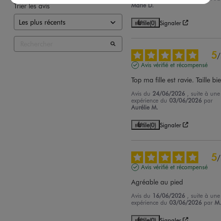
Trier les avis
Marie D.
Utile
(0)
Signaler
5
/
Avis vérifié et récompensé
Top ma fille est ravie. Taille bi
Avis du
24/06/2026
, suite à une
expérience du
03/06/2026
par
Aurélie M.
Utile
(0)
Signaler
5
/
Avis vérifié et récompensé
Agréable au pied
Avis du
16/06/2026
, suite à une
expérience du
03/06/2026
par
M.
Utile
(0)
Signaler