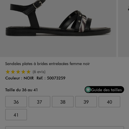
Sandales plates à brides entrelacées femme noir
5/5 de moyenne
(6 avis)
Couleur :
NOIR
Réf. :
50073259
Couleur
Choisissez votre Couleur
Taille du 36 au 41
Guide des tailles
36
37
38
39
40
41