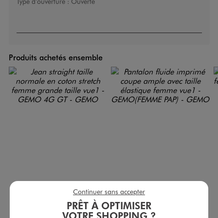
Type d’ouverture :
Ouverte
Produits achetés ensemble
Continuer sans accepter
PRÊT À OPTIMISER
Jean straight taille normale en coton stretch femme grande taille
Pantalon fluide imprimé coupe ample avec taille élastique femme
24,99 €
25,99 €
VOTRE SHOPPING ?