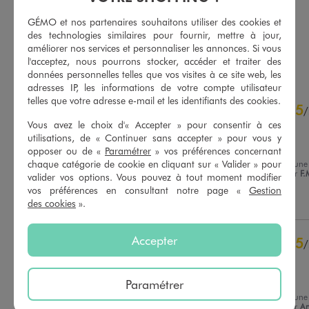
4.5/5 de moyenne
4.5/5 de moyenne
(34 avis)
(32 avis)
GÉMO et nos partenaires souhaitons utiliser des cookies et
des technologies similaires pour fournir, mettre à jour,
améliorer nos services et personnaliser les annonces. Si vous
AU PANIER
AU PANIER
AJOUTER
AJOUTER
l'acceptez, nous pourrons stocker, accéder et traiter des
données personnelles telles que vos visites à ce site web, les
adresses IP, les informations de votre compte utilisateur
4.8
telles que votre adresse e-mail et les identifiants des cookies.
5
/
5
/
Vous avez le choix d'« Accepter » pour consentir à ces
Avis vérifié et récompensé
utilisations, de « Continuer sans accepter » pour vous y
Magnifique
opposer ou de «
Paramétrer
» vos préférences concernant
chaque catégorie de cookie en cliquant sur « Valider » pour
Avis du
28/07/2026
, suite à une
expérience du
15/07/2026
par
F.
valider vos options. Vous pouvez à tout moment modifier
Basé sur
6
avis soumis à un
contrôle
vos préférences en consultant notre page «
Gestion
Utile
(0)
Signaler
Voir tous les avis sur ce site
des cookies
».
5
étoiles
5
Accepter
5
/
4
étoiles
1
Avis vérifié et récompensé
3
étoiles
0
2
étoiles
0
Très confortable
Paramétrer
1
étoile
0
Avis du
20/07/2026
, suite à une
expérience du
07/07/2026
par
A