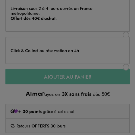
Livraison
Livraison sous 2 à 4 jours ouvrés en France
métropolitaine.
Offert dès 40€ d'achat.
Sélectionner l’option de livraison
Click & Collect ou réservation en 4h
Sélectionner l’option de livraiso
AJOUTER AU PANIER
Payez en
3X sans frais
dès 50€
+
30 points
grâce à cet achat
Retours
OFFERTS
30 jours