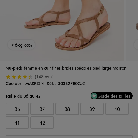
<6kg
CO2e
Nu-pieds femme en cuir fines brides spéciales pied large marron
4.5/5 de moyenne
(148 avis)
Couleur :
MARRON
Réf. :
30382780252
Couleur
Choisissez votre Couleur
Taille du 36 au 42
Guide des tailles
36
37
38
39
40
41
42