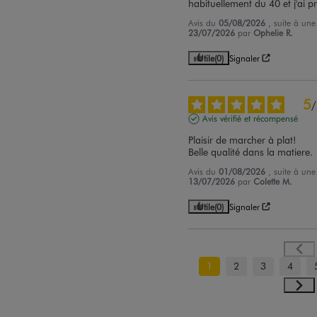
habituellement du 40 et j'ai pr
Avis du
05/08/2026
, suite à un
23/07/2026
par
Ophelie R.
Utile
(0)
Signaler
5
/
Avis vérifié et récompensé
Plaisir de marcher à plat! 

Belle qualité dans la matiere.
Avis du
01/08/2026
, suite à un
13/07/2026
par
Colette M.
Utile
(0)
Signaler
1
2
3
4