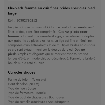
Nu-pieds femme en cuir fines brides spéciales pied
large
Réf. :
30382780252
Les pieds larges trouveront ici tout le confort des
sandales
à
fines brides, sans être comprimés ! Ces
nu-pieds pour
femme
adoptent une semelle élargie, spécialement adaptée
aux gabarits de pieds plus forts. La tige est fine et féminine,
composée d’un entre-doigts et de multiples brides en cuir qui
se croisent élégamment sur le dessus du pied. Des
nu-
pieds
simples et élégants qui se marient avec toutes vos
tenues d’été, en mode chic ou décontracté. Fermeture bride à
boucle sur le côté du pied.
Caractéristiques
Forme de talon :
Talon plat
Haut de talon (en cm) :
1
Type de tige :
Basse
Type de fermeture :
Boucle
Type de bout de chaussure :
Bout ouvert
Type de semelle extérieure :
Anti dérapante