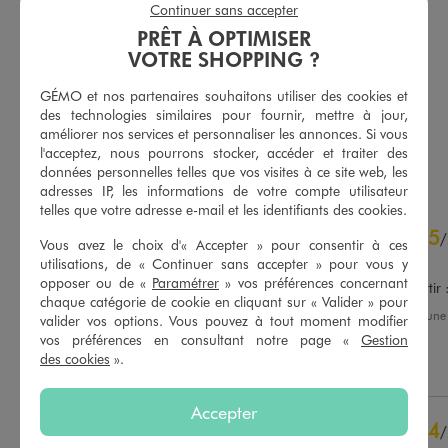
Continuer sans accepter
PRÊT À OPTIMISER
Blouse à manches courtes avec volants sur le col femme
Sac besace à bandoulière femme
22,99 €
19,99 €
VOTRE SHOPPING ?
4.5/5 de moyenne
4.5/5 de moyenne
(14 avis)
(496 avis)
GÉMO et nos partenaires souhaitons utiliser des cookies et
des technologies similaires pour fournir, mettre à jour,
améliorer nos services et personnaliser les annonces. Si vous
l'acceptez, nous pourrons stocker, accéder et traiter des
AU PANIER
AU PANIER
AJOUTER
AJOUTER
données personnelles telles que vos visites à ce site web, les
adresses IP, les informations de votre compte utilisateur
telles que votre adresse e-mail et les identifiants des cookies.
4.5
5
/
5
/
Vous avez le choix d'« Accepter » pour consentir à ces
Avis vérifié et récompensé
utilisations, de « Continuer sans accepter » pour vous y
opposer ou de «
Paramétrer
» vos préférences concernant
Très jolies et faciles à assortir 
chaque catégorie de cookie en cliquant sur « Valider » pour
Avis du
09/08/2026
, suite à un
valider vos options. Vous pouvez à tout moment modifier
27/07/2026
par
Stephanie P.
Basé sur
149
avis soumis à un
vos préférences en consultant notre page «
Gestion
contrôle
des cookies
».
Utile
(0)
Signaler
Voir tous les avis sur ce site
Accepter
5
étoiles
104
4
/
4
étoiles
31