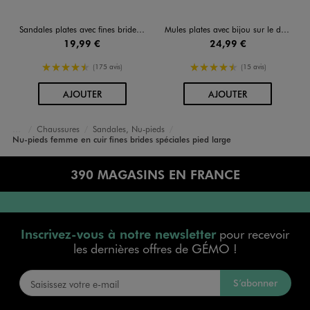
Sandales plates avec fines brides en cuir femme
Mules plates avec bijou sur le dessus femme - Follow Me
19,99 €
24,99 €
4.5/5 de moyenne
4.5/5 de moyenne
(175 avis)
(15 avis)
AU PANIER
AU PANIER
AJOUTER
AJOUTER
Chaussures
Sandales, Nu-pieds
Accueil
Femme
Nu-pieds femme en cuir fines brides spéciales pied large
390 MAGASINS EN FRANCE
Inscrivez-vous à notre newsletter
pour recevoir
les dernières offres de GÉMO !
S’abonner