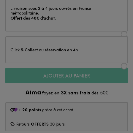
Livraison
Livraison sous 2 à 4 jours ouvrés en France
métropolitaine.
Offert dès 40€ d'achat.
Sélectionner l’option de livraison
Click & Collect ou réservation en 4h
Sélectionner l’option de livraiso
AJOUTER AU PANIER
Payez en
3X sans frais
dès 50€
+
20 points
grâce à cet achat
Retours
OFFERTS
30 jours