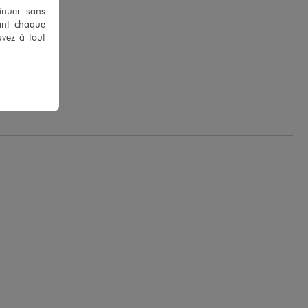
tinuer sans
ant chaque
uvez à tout