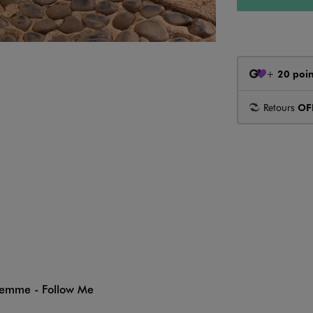
+
20 poin
Retours
OF
 femme - Follow Me