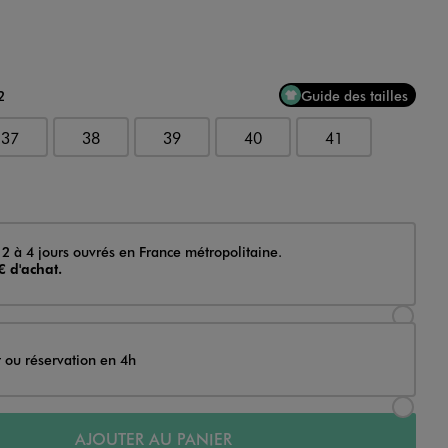
2
Guide des tailles
37
38
39
40
41
 2 à 4 jours ouvrés en France métropolitaine.
€ d'achat.
Sélectionner l’option de livraison Achat et li
t ou réservation en 4h
Sélectionner l’option de livraison Achat et r
AJOUTER AU PANIER