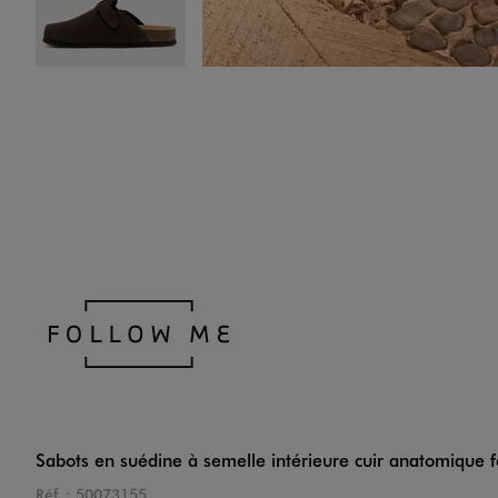
Image 4 sur 7
Image 5 sur 7
Sabots en suédine à semelle intérieure cuir anatomique
Image 6 sur 7
Réf. :
50073155