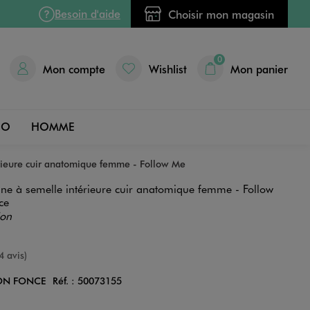
Besoin d'aide
Choisir mon magasin
0
Mon compte
Wishlist
Mon panier
DO
HOMME
rieure cuir anatomique femme - Follow Me
ine à semelle intérieure cuir anatomique femme - Follow
ce
ion
nne
4 avis)
ON FONCE
Réf. :
50073155
Couleur