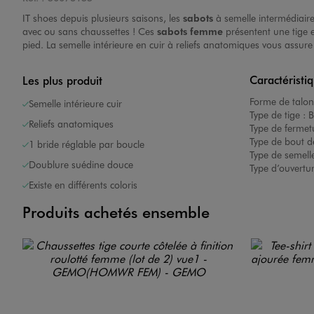
IT shoes depuis plusieurs saisons, les
sabots
à semelle intermédiaire
avec ou sans chaussettes ! Ces
sabots femme
présentent une tige 
pied. La semelle intérieure en cuir à reliefs anatomiques vous assur
Caractéristi
Les plus produit
Forme de talon
Semelle intérieure cuir
Image 7 sur 7
Type de tige :
B
Reliefs anatomiques
Type de fermet
Type de bout d
1 bride réglable par boucle
Type de semelle
Doublure suédine douce
Type d’ouvertu
Existe en différents coloris
Produits achetés ensemble