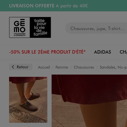
LIVRAISON OFFERTE
A partir de 40€
Aller au contenu principal
Aller à la navigation
RETRAIT ET LIVRAISON OFFERTE
en magasin
Votre recherche
RÉSERVATION GRATUITE
4h en magasin
Retours OFFERTS
pendant 30 jours
-50% SUR LE 2ÈME PRODUIT D'ÉTÉ*
ADIDAS
CH
Retour
Accueil
Femme
Chaussures
Sandales, Nu-p
Image 1 sur 7