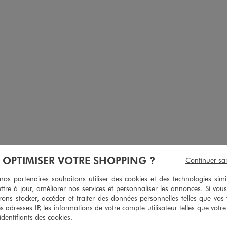
ches courtes en maille ajourée femme
Robe longue à manches courtes en tissu texturé femm
À OPTIMISER VOTRE SHOPPING ?
Continuer sa
15,99 €
35,99 €
 sur le 2ème produit d'été
-50% sur le 2ème produit 
s partenaires souhaitons utiliser des cookies et des technologies simi
ttre à jour, améliorer nos services et personnaliser les annonces. Si vous
4.5/5 de moyenne
4.5/5 de m
(79 avis)
(15 avi
ons stocker, accéder et traiter des données personnelles telles que vos v
es adresses IP, les informations de votre compte utilisateur telles que votr
 identifiants des cookies.