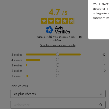
Vous avez 
accepter 
4.7
/
5
catégorie 
moment mod
Basé sur
55
avis soumis à un
contrôle
Voir tous les avis sur ce site
5
étoiles
42
4
étoiles
11
3
étoiles
1
2
étoiles
0
1
étoile
1
Trier les avis