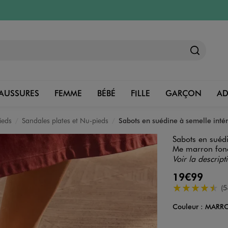
AUSSURES
FEMME
BÉBÉ
FILLE
GARÇON
A
ieds
Sandales plates et Nu-pieds
Sabots en suédine à semelle inté
Sabots en suéd
Me marron fon
Voir la descript
19€99
4.5/5 de moye
(5
Couleur :
MARR
Couleur
Choisissez votre 