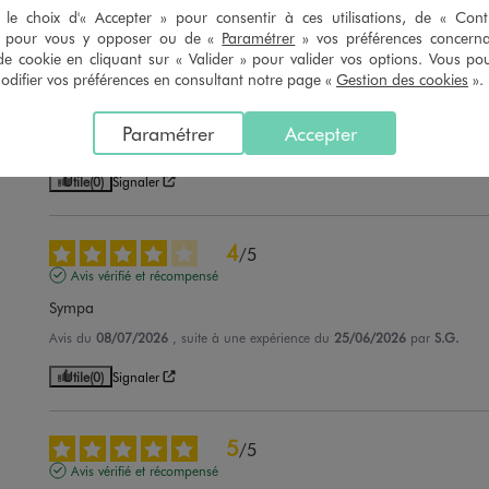
le choix d'« Accepter » pour consentir à ces utilisations, de « Con
» pour vous y opposer ou de «
Paramétrer
» vos préférences concern
5
/
5
de cookie en cliquant sur « Valider » pour valider vos options. Vous po
ifier vos préférences en consultant notre page «
Gestion des cookies
».
Avis vérifié et récompensé
Un peu dur au début puis ça va. Très bien
Paramétrer
Accepter
Avis du
06/08/2026
, suite à une expérience du
24/07/2026
par
P.D.
Utile
(0)
Signaler
4
/
5
Avis vérifié et récompensé
Sympa
Avis du
08/07/2026
, suite à une expérience du
25/06/2026
par
S.G.
Utile
(0)
Signaler
5
/
5
Avis vérifié et récompensé