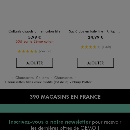
Collants chauds uni en coton fille
Sac à dos en toile fille - K-Pop Demon Hunters
5,99 €
24,99 €
-50% sur le 2ème collant
4/5 de moyenne
(1 avis)
4.5/5 de moyenne
(296 avis)
AU PANIER
AU PANIER
AJOUTER
AJOUTER
Chaussettes, Collants
Chaussettes
Accueil
Fille
Sous-vêtements
Chaussettes filles avec motifs (lot de 3) - Harry Potter
390 MAGASINS EN FRANCE
Inscrivez-vous à notre newsletter
pour recevoir
les dernières offres de GÉMO !