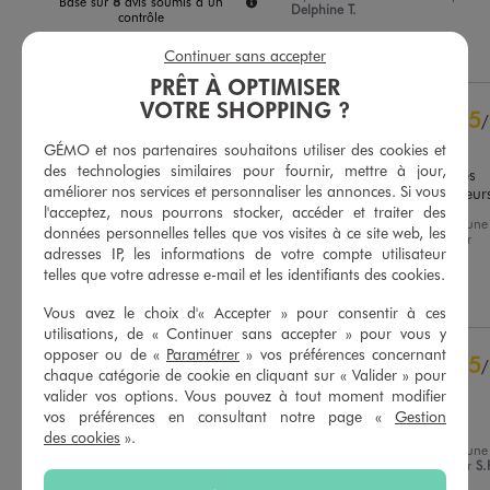
Basé sur
8
avis soumis à un
Delphine T.
contrôle
Voir tous les avis sur ce site
Utile
(0)
Signaler
Continuer sans accepter
PRÊT À OPTIMISER
5
étoiles
8
VOTRE SHOPPING ?
4
étoiles
0
5
/
3
étoiles
0
Avis vérifié et récompensé
GÉMO et nos partenaires souhaitons utiliser des cookies et
2
étoiles
0
des technologies similaires pour fournir, mettre à jour,
Ma fille adore Edwige et ses 
1
étoile
0
améliorer nos services et personnaliser les annonces. Si vous
chaussettes aux jolies couleur
l'acceptez, nous pourrons stocker, accéder et traiter des
Trier les avis
Avis du
13/12/2025
, suite à une
données personnelles telles que vos visites à ce site web, les
expérience du
28/11/2025
par
adresses IP, les informations de votre compte utilisateur
Maryse G.
telles que votre adresse e-mail et les identifiants des cookies.
Utile
(0)
Signaler
Vous avez le choix d'« Accepter » pour consentir à ces
utilisations, de « Continuer sans accepter » pour vous y
opposer ou de «
Paramétrer
» vos préférences concernant
5
/
chaque catégorie de cookie en cliquant sur « Valider » pour
Avis vérifié et récompensé
valider vos options. Vous pouvez à tout moment modifier
vos préférences en consultant notre page «
Gestion
Ma fille en est fan.
des cookies
».
Avis du
13/02/2025
, suite à une
expérience du
31/01/2025
par
S.