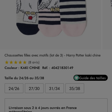
Chaussettes filles avec motifs (lot de 3) - Harry Potter kaki chine
5/5 de moyenne
(8 avis)
Couleur :
KAKI CHINE
Réf. :
40421830149
Couleur
Choisissez votre Couleur
Taille du 24/26 au 35/38
Guide des tailles
24/26
27/30
31/34
35/38
Livraison
Livraison sous 2 à 4 jours ouvrés en France
métropolitaine.