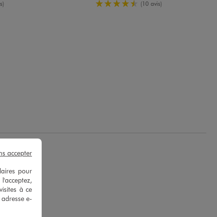
enne
4.5/5 de moyenne
s)
(10 avis)
ns accepter
laires pour
 l'acceptez,
 R.
isites à ce
e adresse e-