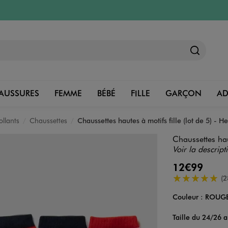
AUSSURES
FEMME
BÉBÉ
FILLE
GARÇON
A
ollants
Chaussettes
Chaussettes hautes à motifs fille (lot de 5) - He
Chaussettes haut
Voir la descript
12€99
5/5 de moyenn
(2
Couleur :
ROUG
Couleur
Choisissez votre 
Taille du 24/26 