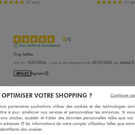
5/5 de moyenne
5/5 de moy
(27 avis)
(11 avi
5
/
5
Avis vérifié et récompensé
Trop belles
Avis du
15/07/2026
, suite à une expérience du
02/07/2026
par
Jessica R.
Utile
(0)
Signaler
5
/
5
À OPTIMISER VOTRE SHOPPING ?
Continuer sa
Avis vérifié et récompensé
s partenaires souhaitons utiliser des cookies et des technologies simi
Jolies
ttre à jour, améliorer nos services et personnaliser les annonces. Si vous
Avis du
17/05/2026
, suite à une expérience du
14/03/2026
par
Ghislaine
ons stocker, accéder et traiter des données personnelles telles que vos v
es adresses IP, les informations de votre compte utilisateur telles que votr
Utile
(0)
Signaler
 identifiants des cookies.