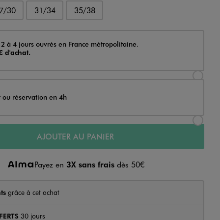
7/30
31/34
35/38
 2 à 4 jours ouvrés en France métropolitaine.
€ d'achat.
Sélectionner l’option de livraison Achat et li
t ou réservation en 4h
Sélectionner l’option de livraison Achat et r
AJOUTER AU PANIER
Payez en
3X sans frais
dès 50€
ts
grâce à cet achat
FERTS
30 jours