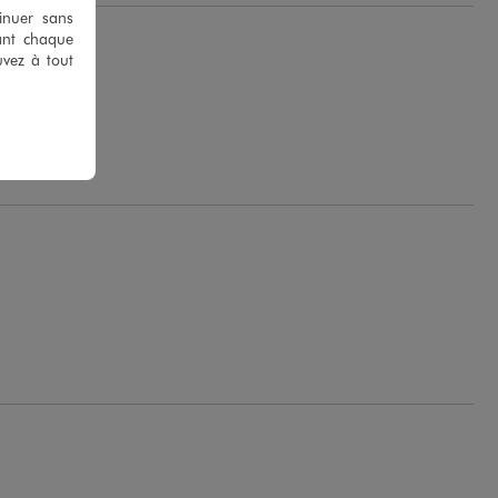
tinuer sans
ant chaque
uvez à tout
lys M.