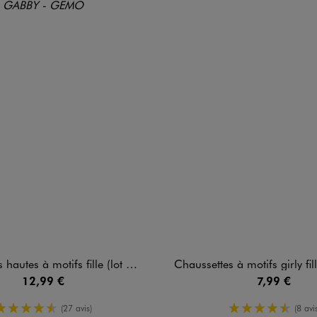
otifs fille (lot de 5) - Gaby et la Maison Magique
Chaussettes à motifs girly fille (lot d
12,99 €
7,99 €
4.5/5 de moyenne
4.5/5 de m
(27 avis)
(8 avis