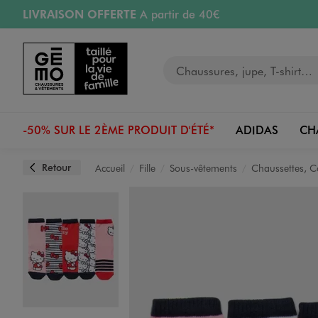
LIVRAISON OFFERTE
A partir de 40€
Aller au contenu principal
Aller à la navigation
RETRAIT ET LIVRAISON OFFERTE
en magasin
Votre recherche
RÉSERVATION GRATUITE
4h en magasin
Retours OFFERTS
pendant 30 jours
-50% SUR LE 2ÈME PRODUIT D'ÉTÉ*
ADIDAS
CH
Retour
Accueil
Fille
Sous-vêtements
Chaussettes, C
Image 1 sur 3