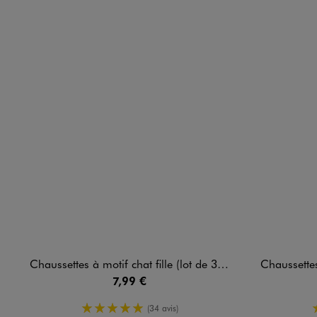
Chaussettes à motif chat fille (lot de 3) - Hello Kitty
Chaussettes hautes à m
7,99 €
5/5 de moyenne
(34 avis)