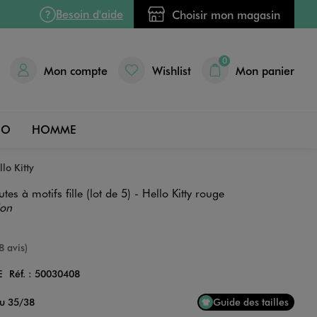
Besoin d'aide
Choisir mon magasin
0
Mon compte
Wishlist
Mon panier
DO
HOMME
llo Kitty
es à motifs fille (lot de 5) - Hello Kitty rouge
ion
e
8 avis)
E
Réf. :
50030408
Couleur
au 35/38
Guide des tailles