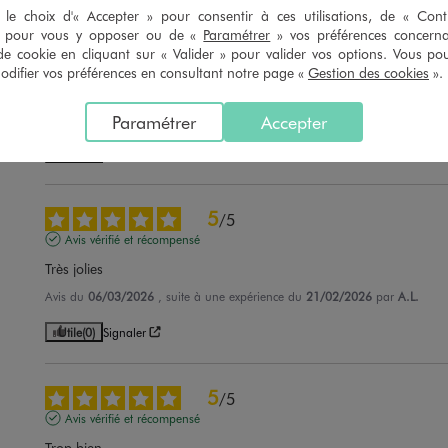
le choix d'« Accepter » pour consentir à ces utilisations, de « Con
» pour vous y opposer ou de «
Paramétrer
» vos préférences concern
4
/
5
de cookie en cliquant sur « Valider » pour valider vos options. Vous po
Avis vérifié et récompensé
ifier vos préférences en consultant notre page «
Gestion des cookies
».
C'est très bien
Avis du
17/03/2026
, suite à une expérience du
04/03/2026
par
Sue-Mael
Paramétrer
Accepter
Utile
(0)
Signaler
5
/
5
Avis vérifié et récompensé
Très jolies
Avis du
06/03/2026
, suite à une expérience du
21/02/2026
par
A.L.
Utile
(0)
Signaler
5
/
5
Avis vérifié et récompensé
Trop bien