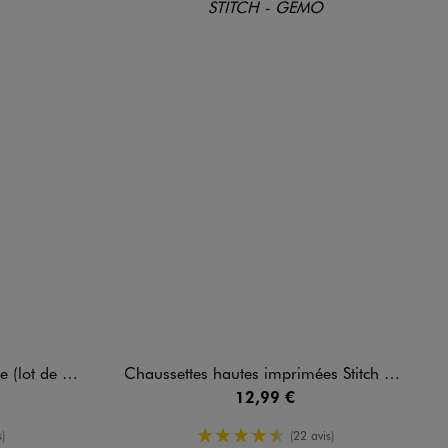
e 3) - Diddl
Chaussettes hautes imprimées Stitch et Angel fille (lot de 5) - Disney
12,99 €
oyenne
4.5/5 de moyenne
)
(22 avis)