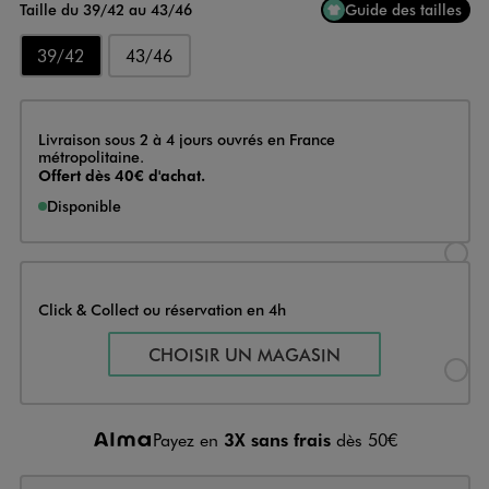
Taille du 39/42 au 43/46
Guide des tailles
39/42
43/46
Livraison
Livraison sous 2 à 4 jours ouvrés en France
métropolitaine.
Offert dès 40€ d'achat.
Disponible
Sélectionner l’option de livraison
Click & Collect ou réservation en 4h
Sélectionner l’option de livraiso
CHOISIR UN MAGASIN
Payez en
3X sans frais
dès 50€