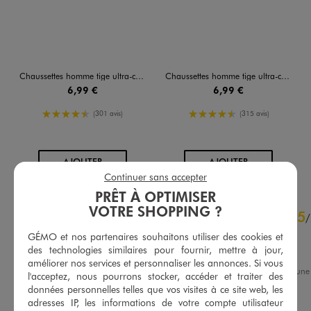
Chaussettes homme tige ultra-courtes (lot de 5)
Chaussettes homme tige ultra-courtes (lot de 5)
6,99 €
6,99 €
4.5/5 de moyenne
4.5/5 de moyenne
(301 avis)
(315 avis)
AU PANIER
AU PANIER
AJOUTER
AJOUTER
Continuer sans accepter
PRÊT À OPTIMISER
4.6
VOTRE SHOPPING ?
5
/
5
/
Avis vérifié et récompensé
GÉMO et nos partenaires souhaitons utiliser des cookies et
des technologies similaires pour fournir, mettre à jour,
RAS
améliorer nos services et personnaliser les annonces. Si vous
Avis du
05/08/2026
, suite à un
l'acceptez, nous pourrons stocker, accéder et traiter des
24/07/2026
par
Aurelia G.
Basé sur
319
avis soumis à un
données personnelles telles que vos visites à ce site web, les
contrôle
adresses IP, les informations de votre compte utilisateur
Utile
(0)
Signaler
Voir tous les avis sur ce site