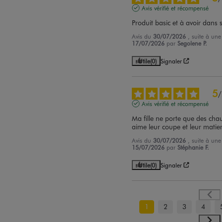
Avis vérifié et récompensé
Produit basic et à avoir dans se
Avis du
30/07/2026
, suite à un
17/07/2026
par
Segolene P.
Utile
(0)
Signaler
5
/
Avis vérifié et récompensé
Ma fille ne porte que des cha
aime leur coupe et leur matie
Avis du
30/07/2026
, suite à un
15/07/2026
par
Stéphanie F.
Utile
(0)
Signaler
1
2
3
4