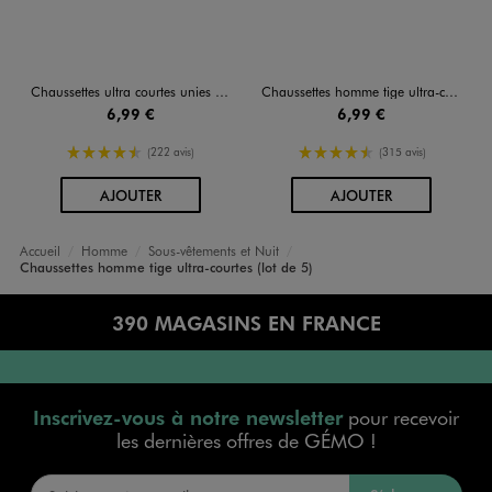
Chaussettes ultra courtes unies homme (lot de 5)
Chaussettes homme tige ultra-courtes (lot de 5)
6,99 €
6,99 €
4.5/5 de moyenne
4.5/5 de moyenne
(222 avis)
(315 avis)
AU PANIER
AU PANIER
AJOUTER
AJOUTER
Accueil
Homme
Sous-vêtements et Nuit
Chaussettes homme tige ultra-courtes (lot de 5)
390 MAGASINS EN FRANCE
Inscrivez-vous à notre newsletter
pour recevoir
les dernières offres de GÉMO !