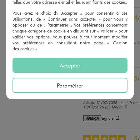
telles que votre adresse e-mail et les identifiants des cookies.
5
étoiles
229
Vous avez le choix d'« Accepter » pour consentir à ces
4
/
4
étoiles
65
utilisations, de « Continuer sans accepter » pour vous y
Avis vérifié et récompensé
opposer ou de «
Paramétrer
» vos préférences concernant
3
étoiles
19
chaque catégorie de cookie en cliquant sur « Valider » pour
2
étoiles
3
Bon rapport qualité prix
valider vos options. Vous pouvez à tout moment modifier
1
étoile
3
vos préférences en consultant notre page «
Gestion
Avis du
04/08/2026
, suite à un
08/07/2026
par
Sylviane H.
des cookies
».
Trier les avis
Utile
(0)
Signaler
Accepter
5
/
Paramétrer
Avis vérifié et récompensé
Parfaites
Avis du
31/07/2026
, suite à un
18/07/2026
par
Magali F.
Utile
(0)
Signaler
5
/