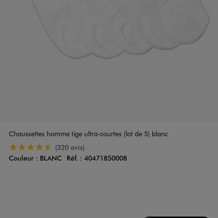
Chaussettes homme tige ultra-courtes (lot de 5) blanc
4.5/5 de moyenne
(320 avis)
Couleur :
BLANC
Réf. :
40471850008
Couleur
Choisissez votre Couleur