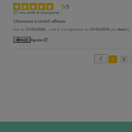
5
/
5
Avis vérifié et récompensé
Chaussons à scratch efficace
Avis du
21/02/2026
, suite à une expérience du
07/02/2026
par
Marie L.
Utile
(0)
Signaler
1
2