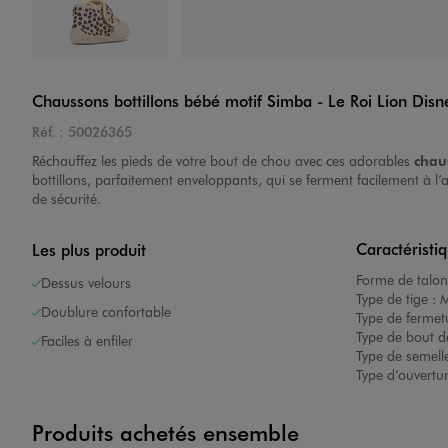
Image 4 sur 6
Chaussons bottillons bébé motif Simba - Le Roi Lion Disn
Réf. :
50026365
Réchauffez les pieds de votre bout de chou avec ces adorables
chau
bottillons, parfaitement enveloppants, qui se ferment facilement à l
de sécurité.
Caractéristi
Les plus produit
Image 5 sur 6
Forme de talon
Dessus velours
Type de tige :
M
Doublure confortable
Type de fermet
Type de bout d
Faciles à enfiler
Type de semelle
Type d’ouvertu
Produits achetés ensemble
Image 6 sur 6