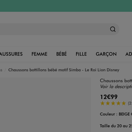
AUSSURES
FEMME
BÉBÉ
FILLE
GARÇON
A
ns
Chaussons bottillons bébé motif Simba - Le Roi Lion Disney
Chaussons botti
Voir la descript
12€99
5/5 de moyenn
(2
Couleur :
BEIGE 
Couleur
Choisissez votre 
Taille du 20 au 2