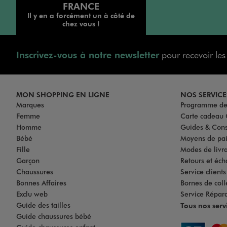
FRANCE
Il y en a forcément un à côté de
chez vous !
Inscrivez-vous à notre newsletter
pour recevoir le
MON SHOPPING EN LIGNE
NOS SERVICE
Marques
Programme de 
Femme
Carte cadea
Homme
Guides & Cons
Bébé
Moyens de pa
Fille
Modes de livrai
Garçon
Retours et éch
Chaussures
Service client
Bonnes Affaires
Bornes de coll
Exclu web
Service Répar
Guide des tailles
Tous nos serv
Guide chaussures bébé