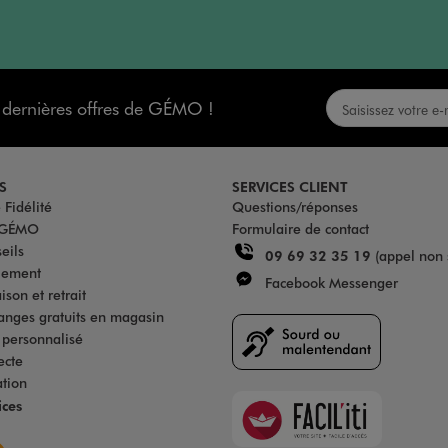
s dernières offres de GÉMO !
S
SERVICES CLIENT
Fidélité
Questions/réponses
u GÉMO
Formulaire de contact
eils
09 69 32 35 19
(appel non 
iement
Facebook Messenger
son et retrait
anges gratuits en magasin
s personnalisé
ecte
ation
Faciliti
ices