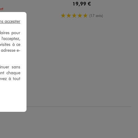
19,99 €
rt
5/5 de moyenne
(17 avis)
yenne
)
ns accepter
laires pour
 l'acceptez,
isites à ce
e adresse e-
tinuer sans
ant chaque
uvez à tout
.