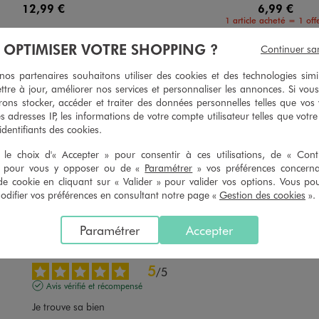
12,99 €
6,99 €
1 article acheté = 1 offe
5/5 de moyenne
(100 avis)
5/5 de mo
À OPTIMISER VOTRE SHOPPING ?
(8 avis
Continuer sa
s partenaires souhaitons utiliser des cookies et des technologies simi
ttre à jour, améliorer nos services et personnaliser les annonces. Si vous
ons stocker, accéder et traiter des données personnelles telles que vos v
es adresses IP, les informations de votre compte utilisateur telles que votr
5
/
5
 identifiants des cookies.
Avis vérifié et récompensé
le choix d'« Accepter » pour consentir à ces utilisations, de « Con
Très bonne qualite

Ma petite fille a adoré

» pour vous y opposer ou de «
Paramétrer
» vos préférences concern
Super beau
de cookie en cliquant sur « Valider » pour valider vos options. Vous po
ifier vos préférences en consultant notre page «
Gestion des cookies
».
Avis du
16/07/2026
, suite à une expérience du
03/07/2026
par
Isabelle L
Utile
(0)
Signaler
Paramétrer
Accepter
5
/
5
Avis vérifié et récompensé
Je trouve sa bien