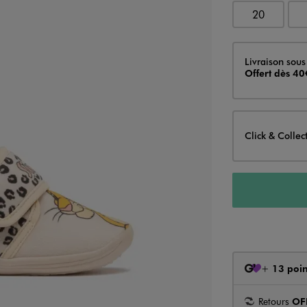
20
Livraison
Livraison sous
Offert dès 40
Click & Collec
+
13 poin
Retours
OF