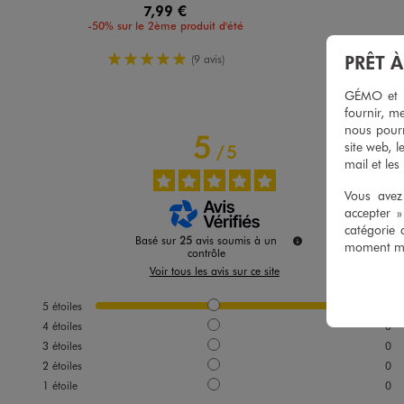
7,99 €
-50% sur le 2ème produit d'été
5/5 de moyenne
PRÊT 
(9 avis)
GÉMO et no
fournir, me
nous pourr
5
site web, l
/
5
mail et les
Vous avez 
accepter 
catégorie 
Basé sur
25
avis soumis à un
moment mod
contrôle
Voir tous les avis sur ce site
5
étoiles
25
4
étoiles
0
3
étoiles
0
2
étoiles
0
1
étoile
0