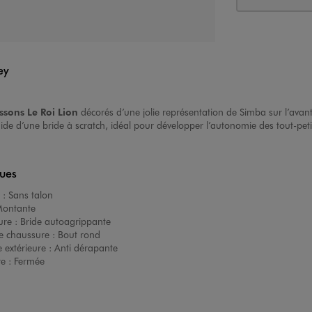
ey
ssons Le Roi Lion
décorés d’une jolie représentation de Simba sur l’avant 
’aide d’une bride à scratch, idéal pour développer l’autonomie des tout-p
ques
 :
Sans talon
ontante
ure :
Bride autoagrippante
e chaussure :
Bout rond
 extérieure :
Anti dérapante
re :
Fermée