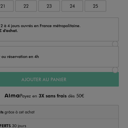
21
22
23
24
25
 2 à 4 jours ouvrés en France métropolitaine.
€ d'achat.
Sélectionner l’option de livraison Achat et li
t ou réservation en 4h
Sélectionner l’option de livraison Achat et r
AJOUTER AU PANIER
Payez en
3X sans frais
dès 50€
ts
grâce à cet achat
FERTS
30 jours