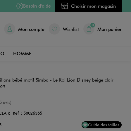
Besoin d'aide
Choisir mon magasin
0
Mon compte
Wishlist
Mon panier
DO
HOMME
llons bébé motif Simba - Le Roi Lion Disney beige clair
ion
e
5 avis)
CLAIR
Réf. :
50026365
Couleur
5
Guide des tailles