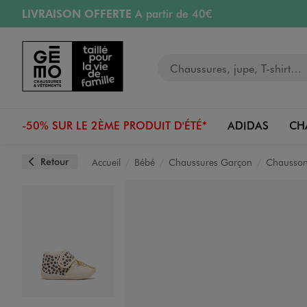
LIVRAISON OFFERTE
A partir de 40€
Aller au contenu principal
Aller à la navigation
RETRAIT ET LIVRAISON OFFERTE
en magasin
Votre recherche
RÉSERVATION GRATUITE
4h en magasin
Retours OFFERTS
pendant 30 jours
-50% SUR LE 2ÈME PRODUIT D'ÉTÉ*
ADIDAS
CH
Retour
Accueil
Bébé
Chaussures Garçon
Chausso
Image 1 sur 6