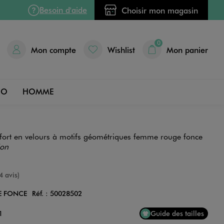
Besoin d'aide
Choisir mon magasin
0
Mon compte
Wishlist
Mon panier
DO
HOMME
ort en velours à motifs géométriques femme rouge fonce
ion
nne
4 avis)
E FONCE
Réf. :
50028502
Couleur
1
Guide des tailles