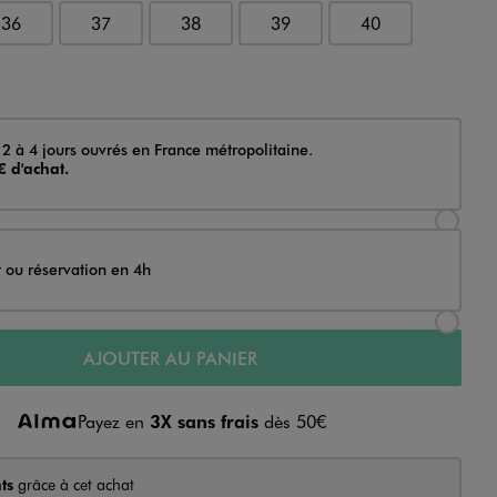
36
37
38
39
40
 2 à 4 jours ouvrés en France métropolitaine.
€ d'achat.
Sélectionner l’option de livraison Achat et li
t ou réservation en 4h
Sélectionner l’option de livraison Achat et r
AJOUTER AU PANIER
Payez en
3X sans frais
dès 50€
ts
grâce à cet achat