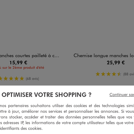
courtes pailleté à col V femme grande taille
Chemise longue manches longues à rayures femme
15,99 €
25,99 €
 sur le 2ème produit d'été
4.5/5 de m
(88 avi
5/5 de moyenne
(68 avis)
À OPTIMISER VOTRE SHOPPING ?
Continuer sa
s partenaires souhaitons utiliser des cookies et des technologies simi
5
/
5
ttre à jour, améliorer nos services et personnaliser les annonces. Si vous
Avis vérifié et récompensé
ons stocker, accéder et traiter des données personnelles telles que vos v
es adresses IP, les informations de votre compte utilisateur telles que votr
Je suis très satisfaite de mes chaussons que j'ai pu enfin trouver 
 identifiants des cookies.
Avis du
30/07/2026
, suite à une expérience du
15/07/2026
par
Monique 