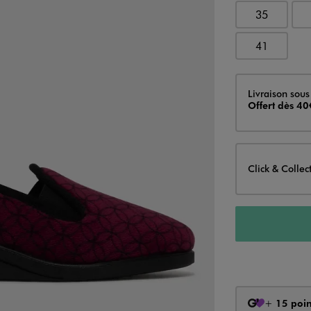
35
41
Livraison
Livraison sous
Offert dès 40
Click & Collec
+
15 poin