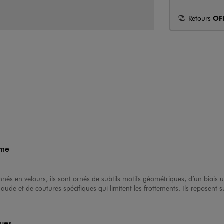
Retours
OF
mme
nnés en velours, ils sont ornés de subtils motifs géométriques, d’un biais u
ude et de coutures spécifiques qui limitent les frottements. Ils reposen
ques