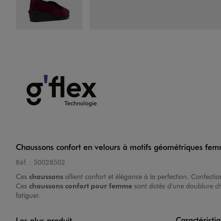
Image 4 sur 6
Image 5 sur 6
Chaussons confort en velours à motifs géométriques fe
Réf. :
50028502
Ces
chaussons
allient confort et élégance à la perfection. Confectio
Ces
chaussons confort pour femme
sont dotés d’une doublure cha
fatiguer.
Image 6 sur 6
Caractéristi
Les plus produit