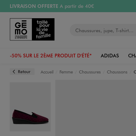
LIVRAISON OFFERTE
A partir de 40€
Aller au contenu principal
Aller à la navigation
RETRAIT ET LIVRAISON OFFERTE
en magasin
Votre recherche
RÉSERVATION GRATUITE
4h en magasin
Retours OFFERTS
pendant 30 jours
-50% SUR LE 2ÈME PRODUIT D'ÉTÉ*
ADIDAS
CH
Retour
Accueil
Femme
Chaussures
Chaussons
C
Image 1 sur 6