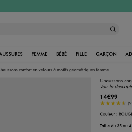
AUSSURES
FEMME
BÉBÉ
FILLE
GARÇON
A
haussons confort en velours à motifs géométriques femme
Chaussons conf
Voir la descript
14€99
4.5/5 de moye
(9
Couleur :
ROUG
Couleur
Choisissez votre 
Taille du 35 au 4