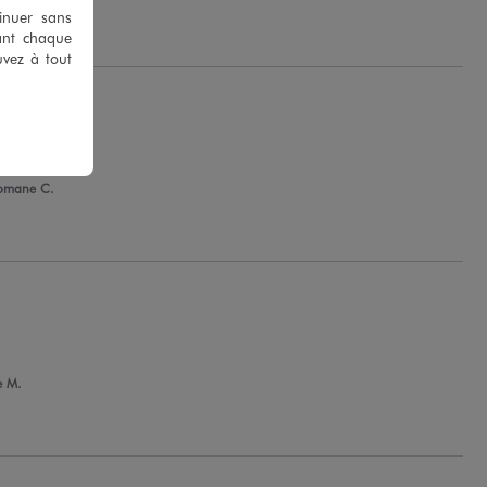
tinuer sans
ant chaque
uvez à tout
omane C.
e M.