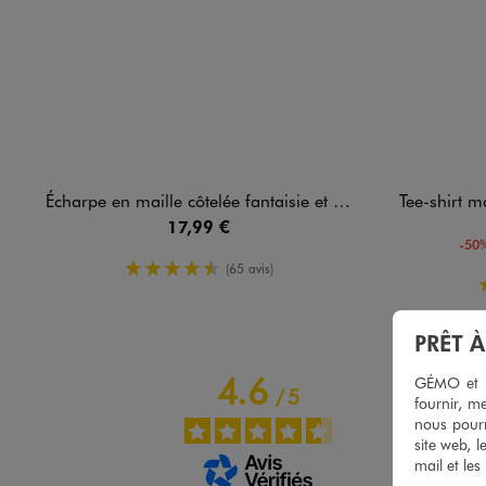
Écharpe en maille côtelée fantaisie et chinée femme
Tee-shirt manches 
17,99 €
-50%
4.5/5 de moyenne
(65 avis)
PRÊT 
4.6
GÉMO et no
/
5
fournir, me
nous pourr
site web, l
mail et les