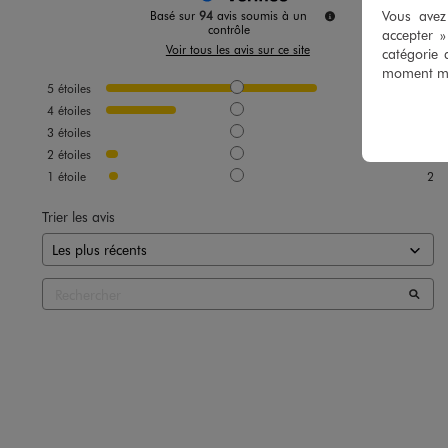
Vous avez 
Basé sur
94
avis soumis à un
contrôle
accepter 
Voir tous les avis sur ce site
catégorie 
moment mod
5
étoiles
67
4
étoiles
22
3
étoiles
0
2
étoiles
3
1
étoile
2
Trier les avis