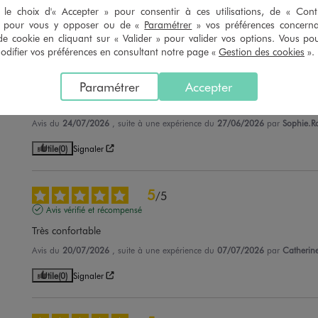
le choix d'« Accepter » pour consentir à ces utilisations, de « Con
Utile
(0)
Signaler
» pour vous y opposer ou de «
Paramétrer
» vos préférences concern
de cookie en cliquant sur « Valider » pour valider vos options. Vous po
ifier vos préférences en consultant notre page «
Gestion des cookies
».
5
/
5
Avis vérifié et récompensé
Paramétrer
Accepter
chaussons confortable et chaud
Avis du
24/07/2026
, suite à une expérience du
27/06/2026
par
Sophie.R
Utile
(0)
Signaler
5
/
5
Avis vérifié et récompensé
Très confortable
Avis du
20/07/2026
, suite à une expérience du
07/07/2026
par
Catherin
Utile
(0)
Signaler