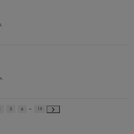
B.
A.
4
5
6
19