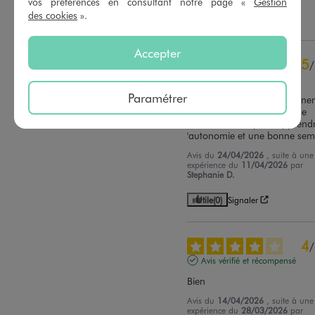
vos préférences en consultant notre page «
Gestion
des cookies
».
Utile
(0)
Signaler
Accepter
5
/
Avis vérifié et récompensé
Paramétrer
De bon chaussons qui tiennen
bien au pied avec l'élastique 
,facile à mettre pour apprendre
'autonomie et une bonne sem
Avis du
24/04/2026
, suite à une
expérience du
11/04/2026
par
Stephanie D.
Utile
(0)
Signaler
4
/
Avis vérifié et récompensé
Bien
Avis du
14/04/2026
, suite à une
expérience du
28/03/2026
par