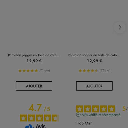
S
Pantalon jogger en toile de coton stretch garçon
Pantalon jogger en toile de coton stretch garçon
12,99 €
12,99 €
5/5 de moyenne
4.5/5 de moyenne
(71 avis)
(62 avis)
AU PANIER
AU PANIER
AJOUTER
AJOUTER
4.7
5
/
5
/
Avis vérifié et récompensé
Trop Mimi