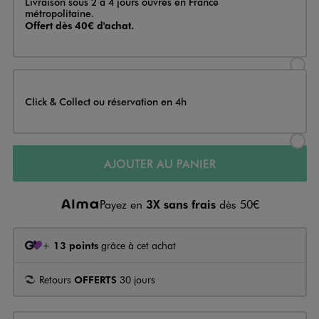
Livraison sous 2 à 4 jours ouvrés en France
métropolitaine.
Offert dès 40€ d'achat.
Sélectionner l’option de livraison
Click & Collect ou réservation en 4h
Sélectionner l’option de livraiso
AJOUTER AU PANIER
Payez en
3X sans frais
dès 50€
+
13 points
grâce à cet achat
Retours
OFFERTS
30 jours