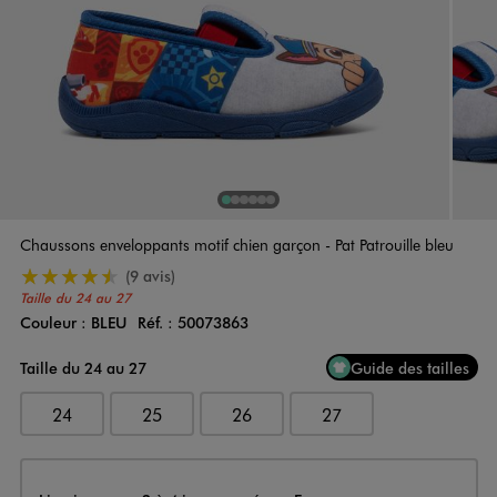
1
Sur 6
2
Sur 6
3
Sur 6
4
Sur 6
5
Sur 6
6
Sur 6
Chaussons enveloppants motif chien garçon - Pat Patrouille bleu
4.5/5 de moyenne
(9 avis)
Taille du 24 au 27
Couleur :
BLEU
Réf. :
50073863
Couleur
Choisissez votre Couleur
Taille du 24 au 27
Guide des tailles
24
25
26
27
Livraison