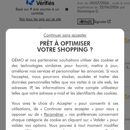
Avis du
05/07/2026
, suite à une
expérience du
22/06/2026
par
Basé sur
9
avis soumis à un
Dominique D.
contrôle
Voir tous les avis sur ce site
Utile
(0)
Signaler
5
étoiles
7
Continuer sans accepter
4
étoiles
1
5
/
PRÊT À OPTIMISER
3
étoiles
1
Avis vérifié et récompensé
VOTRE SHOPPING ?
2
étoiles
0
Trés belle chausson
1
étoile
0
GÉMO et nos partenaires souhaitons utiliser des cookies et
Avis du
21/05/2026
, suite à une
des technologies similaires pour fournir, mettre à jour,
Trier les avis
expérience du
08/05/2026
par
S.
améliorer nos services et personnaliser les annonces. Si vous
l'acceptez, nous pourrons stocker, accéder et traiter des
Utile
(0)
Signaler
données personnelles telles que vos visites à ce site web, les
adresses IP, les informations de votre compte utilisateur
telles que votre adresse e-mail et les identifiants des cookies.
5
/
Avis vérifié et récompensé
Vous avez le choix d'« Accepter » pour consentir à ces
utilisations, de « Continuer sans accepter » pour vous y
Parfait
opposer ou de «
Paramétrer
» vos préférences concernant
Avis du
27/04/2026
, suite à une
chaque catégorie de cookie en cliquant sur « Valider » pour
expérience du
14/04/2026
par
valider vos options. Vous pouvez à tout moment modifier
Isabelle R.