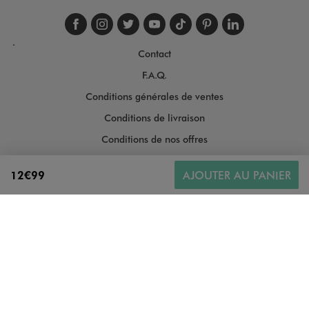
Suivez-nous sur faceboo
Suivez-nous sur inst
Suivez-nous sur twi
Suivez-nous sur
Suivez-nous s
Suivez-nou
Suivez-
.
Contact
F.A.Q.
Conditions générales de ventes
Conditions de livraison
Conditions de nos offres
Conditions générales d'utilisation
12€99
AJOUTER AU PANIER
Politique de protection des données
Gestion des cookies
Informations légales
Plan du site
Accessibilité : moyennement conforme
Copyright © 2026