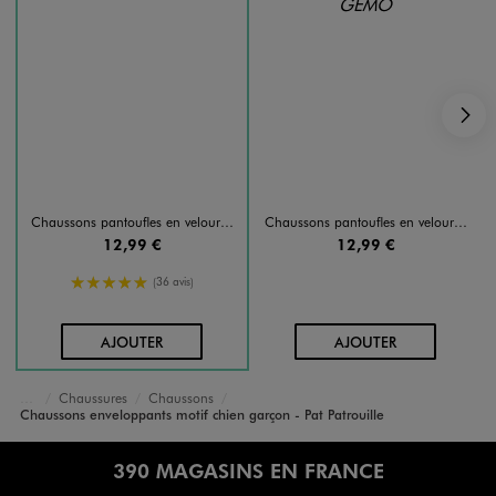
S
Chaussons pantoufles en velours imprimé garçon - La Pat'Patrouille
Chaussons pantoufles en velours imprimés Chase garçon - La Pat'Patrouille
12,99 €
12,99 €
5/5 de moyenne
(36 avis)
AU PANIER
AU PANIER
AJOUTER
AJOUTER
Chaussures
Chaussons
Accueil
Garçon
Chaussons enveloppants motif chien garçon - Pat Patrouille
390 MAGASINS EN FRANCE