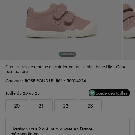
1
Sur 6
2
Sur 6
3
Sur 6
4
Sur 6
5
Sur 6
6
Sur 6
Chaussures de marche en cuir fermeture scratch bébé fille - Geox
rose poudre
Couleur :
ROSE POUDRE
Réf. :
50014224
Couleur
Choisissez votre Couleur
Taille du 20 au 23
Guide des tailles
20
21
22
23
Livraison
Livraison sous 2 à 4 jours ouvrés en France
métropolitaine.