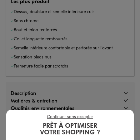
Les plus produit
Dessus, doublure et semelle intérieure cuir
Sans chrome
Bout et talon renforcés
Col et languette rembourrés
Semelle intérieure confortable et perforée sur l’avant
Sensation pieds nus
Fermeture facile par scratchs
Description
Matières & entretien
Qualités environnementales
Livraison
Continuer sans accepter
PRÊT À OPTIMISER
VOTRE SHOPPING ?
Produits achetés ensemble