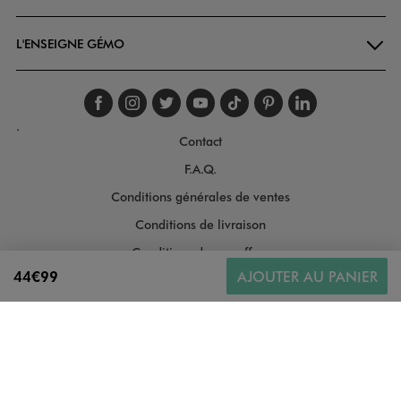
L'ENSEIGNE GÉMO
Suivez-nous sur faceboo
Suivez-nous sur inst
Suivez-nous sur twi
Suivez-nous sur
Suivez-nous s
Suivez-nou
Suivez-
.
Contact
F.A.Q.
Conditions générales de ventes
Conditions de livraison
Conditions de nos offres
44€99
AJOUTER AU PANIER
Conditions générales d'utilisation
Politique de protection des données
Gestion des cookies
Informations légales
Plan du site