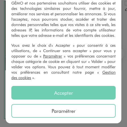
GÉMO et nos partenaires souhaitons utiliser des cookies et
des technologies similaires pour fournir, mettre à jour,
améliorer nos services et personnaliser les annonces. Si vous
l'acceptez, nous pourrons stocker, accéder et traiter des
données personnelles telles que vos visites à ce site web, les
adresses IP, les informations de votre compte utilisateur
telles que votre adresse e-mail et les identifiants des cookies.
Vous avez le choix d'« Accepter » pour consentir à ces
utilisations, de « Continuer sans accepter » pour vous y
opposer ou de «
Paramétrer
» vos préférences concernant
S
chaque catégorie de cookie en cliquant sur « Valider » pour
valider vos options. Vous pouvez à tout moment modifier
vos préférences en consultant notre page «
Gestion
des cookies
».
Pull de Noël en maille douce et chaude bébé fille
Tee-shirt manches longues à message bébé fille
12,99 €
3,99 €
Accepter
5/5 de moyenne
4.5/5 de moyenne
(31 avis)
(2 avis)
Paramétrer
AU PANIER
AU PANIER
AJOUTER
AJOUTER