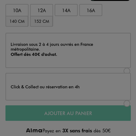
10A
12A
14A
16A
140 CM
152 CM
Livraison
Livraison sous 2 à 4 jours ouvrés en France
métropolitaine.
Offert dès 40€ d'achat.
Sélectionner l’option de livraison
Click & Collect ou réservation en 4h
Sélectionner l’option de livraiso
AJOUTER AU PANIER
Payez en
3X sans frais
dès 50€