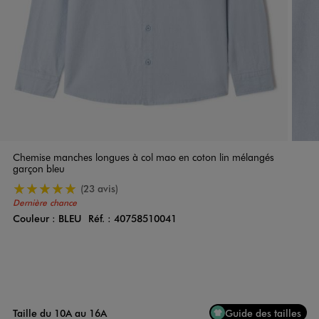
Chemise manches longues à col mao en coton lin mélangés
garçon bleu
5/5 de moyenne
(23 avis)
Dernière chance
Couleur :
BLEU
Réf. :
40758510041
Couleur
Choisissez votre Couleur
Taille du 10A au 16A
Guide des tailles