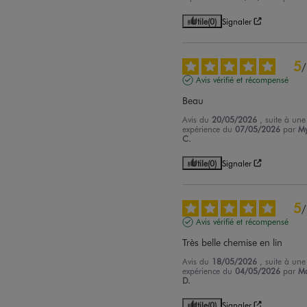
Utile
(0)
Signaler
5
/
Avis vérifié et récompensé
Beau
Avis du
20/05/2026
, suite à une
expérience du
07/05/2026
par
My
C.
Utile
(0)
Signaler
5
/
Avis vérifié et récompensé
Très belle chemise en lin
Avis du
18/05/2026
, suite à une
expérience du
04/05/2026
par
Ma
D.
Utile
(0)
Signaler