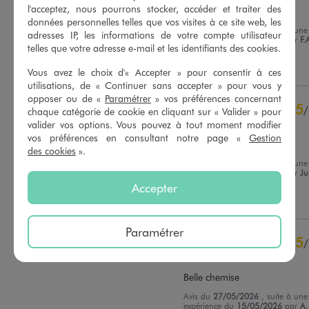
l'acceptez, nous pourrons stocker, accéder et traiter des
Beau tissus
données personnelles telles que vos visites à ce site web, les
Avis du
02/08/2026
, suite à une
adresses IP, les informations de votre compte utilisateur
expérience du
20/07/2026
par
F.
Basé sur
23
avis soumis à un
telles que votre adresse e-mail et les identifiants des cookies.
contrôle
Utile
(0)
Signaler
Voir tous les avis sur ce site
Vous avez le choix d'« Accepter » pour consentir à ces
utilisations, de « Continuer sans accepter » pour vous y
5
étoiles
21
opposer ou de «
Paramétrer
» vos préférences concernant
5
/
4
étoiles
2
chaque catégorie de cookie en cliquant sur « Valider » pour
Avis vérifié et récompensé
valider vos options. Vous pouvez à tout moment modifier
3
étoiles
0
vos préférences en consultant notre page «
Gestion
2
étoiles
0
Parfait
des cookies
».
1
étoile
0
Avis du
07/07/2026
, suite à une
expérience du
24/06/2026
par
Ju
Trier les avis
Accepter
Utile
(0)
Signaler
Paramétrer
5
/
Avis vérifié et récompensé
Belle chemise
Avis du
27/05/2026
, suite à une
expérience du
15/05/2026
par
A.