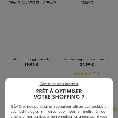
Pantalon cargo jogger en coton stretch à taille élastiquée garçon
Pantalon cargo loose en denim stretch coloré garçon
19,99 €
24,99 €
4.5/5 de moyenne
(7 avis)
Continuer sans accepter
AU PANIER
AU PANIER
AJOUTER
AJOUTER
PRÊT À OPTIMISER
VOTRE SHOPPING ?
4.9
GÉMO et nos partenaires souhaitons utiliser des cookies et
5
/
5
/
des technologies similaires pour fournir, mettre à jour,
Avis vérifié et récompensé
améliorer nos services et personnaliser les annonces. Si vous