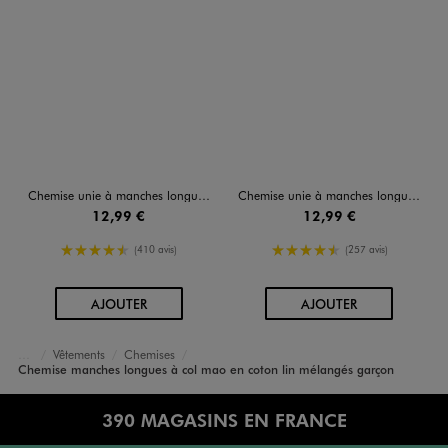
Chemise unie à manches longues garçon
Chemise unie à manches longues garçon
12,99 €
12,99 €
4.5/5 de moyenne
4.5/5 de moyenne
(410 avis)
(257 avis)
AU PANIER
AU PANIER
AJOUTER
AJOUTER
Vêtements
Chemises
Accueil
Garçon
Chemise manches longues à col mao en coton lin mélangés garçon
390 MAGASINS EN FRANCE