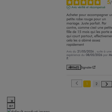
5
/
Avis vérifié et récompensé
Acheter pour accompagner un
petite robe rouge pour un 
mariage. Juste parfait. Par 
contre, comme c'est une petite
fille de 15 mois qui les porte et
qui court partout, effectivemen
cela les a abimé assez 
rapidement
Avis du
21/05/2026
, suite à une
expérience du
08/05/2026
par
Ma
P.
Utile
(0)
Signaler
1
2