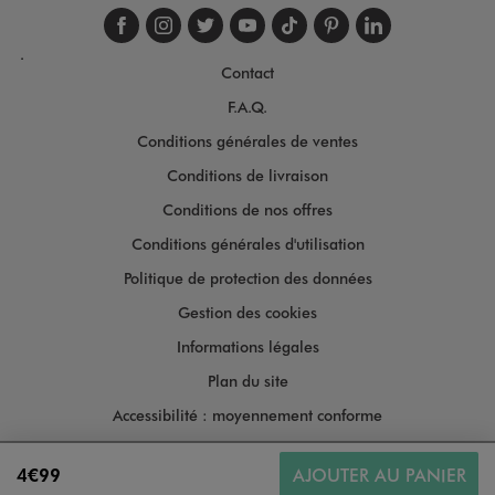
Suivez-nous sur faceboo
Suivez-nous sur inst
Suivez-nous sur twi
Suivez-nous sur
Suivez-nous s
Suivez-nou
Suivez-
.
Contact
F.A.Q.
Conditions générales de ventes
Conditions de livraison
Conditions de nos offres
Conditions générales d'utilisation
Politique de protection des données
Gestion des cookies
Informations légales
Plan du site
Accessibilité : moyennement conforme
4€99
AJOUTER AU PANIER
Copyright © 2026