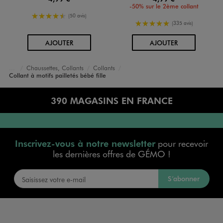
-50% sur le 2ème collant
4.5/5 de moyenne
(50 avis)
5/5 de moyenne
(335 avis)
AU PANIER
AU PANIER
AJOUTER
AJOUTER
Chaussettes, Collants
Collants
Accueil
Bébé
Vêtements Fille
Collant à motifs pailletés bébé fille
390 MAGASINS EN FRANCE
Inscrivez-vous à notre newsletter
pour recevoir
les dernières offres de GÉMO !
S’abonner