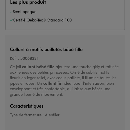
Les plus produit
Semi-opaque
Certifié Oeko-Tex® Standard 100
Collant à motifs pailletés bébé fille
Réf. :
50068331
Ce joli
collant bébé fille
ajoutera une touche girly et raffinée
aux tenues des petites princesses. Orné de subtils motifs
fleuris en léger relief, avec coeur pailleté, il illumine toutes les
jupes et robes. Un
collant fin
idéal pour l’intersaison, bien
enveloppant et très confortable, qui laisse aux bébés une
grande liberté de mouvement.
Caractéristiques
Type de fermeture :
À enfiler