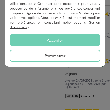
utilisations, de « Continuer sans accepter » pour vous y
opposer ou de «
Paramétrer
» vos préférences concernant
4
chaque catégorie de cookie en cliquant sur « Valider » pour
/
valider vos options. Vous pouvez à tout moment modifier
Avis vérifié et récompensé
vos préférences en consultant notre page «
Gestion
Facile a enfiler
des cookies
».
Avis du
26/05/2026
, suite à une
expérience du
13/05/2026
par
A.
Accepter
Utile
(0)
Signaler
Paramétrer
5
/
Avis vérifié et récompensé
Mignon
Avis du
24/05/2026
, suite à une
expérience du
11/05/2026
par
Nathalie S.
Utile
(0)
Signaler