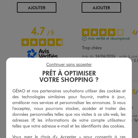
AU PANIER
AU PANIER
AJOUTER
AJOUTER
4.7
4
/
5
/
Avis vérifié et récompensé
Trop chère
Avis du
24/06/2026
, suite à une
expérience du
11/06/2026
par
E.
Basé sur
6
avis soumis à un
Continuer sans accepter
contrôle
Utile
(0)
Signaler
PRÊT À OPTIMISER
Voir tous les avis sur ce site
VOTRE SHOPPING ?
5
étoiles
4
5
GÉMO et nos partenaires souhaitons utiliser des cookies et
/
4
étoiles
2
des technologies similaires pour fournir, mettre à jour,
Avis vérifié et récompensé
3
étoiles
0
améliorer nos services et personnaliser les annonces. Si vous
2
étoiles
0
Correspond à mes attentes
l'acceptez, nous pourrons stocker, accéder et traiter des
1
étoile
0
données personnelles telles que vos visites à ce site web, les
Avis du
22/06/2026
, suite à une
adresses IP, les informations de votre compte utilisateur
expérience du
09/06/2026
par
Sy
Trier les avis
R.
telles que votre adresse e-mail et les identifiants des cookies.
Utile
(0)
Signaler
Vous avez le choix d'« Accepter » pour consentir à ces