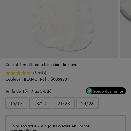
Collant à motifs pailletés bébé fille blanc
4.5/5 de moyenne
(6 avis)
Couleur :
BLANC
Réf. :
50068331
Couleur
Choisissez votre Couleur
Taille du 15/17 au 24/26
Guide des tailles
15/17
18/20
21/23
24/26
Livraison
Livraison sous 2 à 4 jours ouvrés en France
métropolitaine.