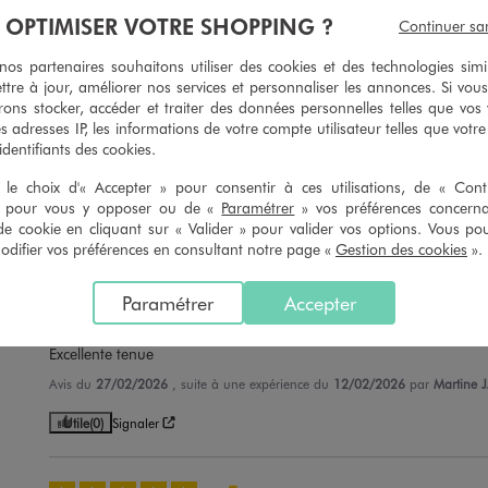
À OPTIMISER VOTRE SHOPPING ?
Continuer sa
s partenaires souhaitons utiliser des cookies et des technologies simi
ttre à jour, améliorer nos services et personnaliser les annonces. Si vous
5
/
5
ons stocker, accéder et traiter des données personnelles telles que vos v
Avis vérifié et récompensé
es adresses IP, les informations de votre compte utilisateur telles que votr
 identifiants des cookies.
Taille bien et bonne qualité
le choix d'« Accepter » pour consentir à ces utilisations, de « Con
Avis du
30/06/2026
, suite à une expérience du
11/06/2026
par
Séverine 
» pour vous y opposer ou de «
Paramétrer
» vos préférences concern
de cookie en cliquant sur « Valider » pour valider vos options. Vous po
Utile
(0)
Signaler
ifier vos préférences en consultant notre page «
Gestion des cookies
».
5
/
5
Paramétrer
Accepter
Avis vérifié et récompensé
Excellente tenue
Avis du
27/02/2026
, suite à une expérience du
12/02/2026
par
Martine J
Utile
(0)
Signaler