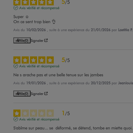
5
/
5
Avis vérifié et récompensé
Super ☺️ 

On ce sent trop bien 👌
Avis du
10/02/2026
, suite à une expérience du
21/01/2026
par
Laetitia P.
Utile
(0)
Signaler
5
/
5
Avis vérifié et récompensé
Ne s arache pas et une belle tenue sur les jambes
Avis du
19/01/2026
, suite à une expérience du
20/12/2025
par
Jeanlouis
Utile
(0)
Signaler
1
/
5
Avis vérifié et récompensé
S'abîme sur peau... se  déformé, se détend, tombe en miette quoi.