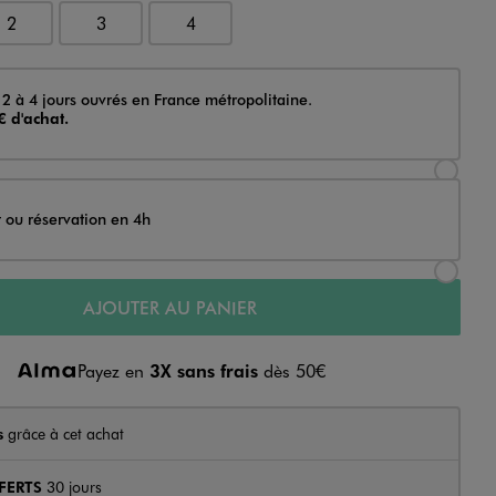
2
3
4
 2 à 4 jours ouvrés en France métropolitaine.
€ d'achat.
Sélectionner l’option de livraison Achat et li
t ou réservation en 4h
Sélectionner l’option de livraison Achat et r
AJOUTER AU PANIER
Payez en
3X sans frais
dès 50€
s
grâce à cet achat
FERTS
30 jours