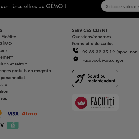
s dernières offres de GÉMO !
S
SERVICES CLIENT
Fidélité
Questions/réponses
u GÉMO
Formulaire de contact
eils
09 69 32 35 19
(appel non 
iement
Facebook Messenger
son et retrait
anges gratuits en magasin
s personnalisé
ecte
ation
Faciliti
ices
Goodays