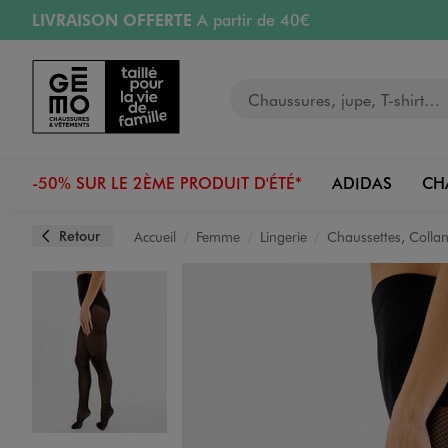
LIVRAISON OFFERTE
A partir de 40€
Aller au contenu principal
Aller à la navigation
RETRAIT ET LIVRAISON OFFERTE
en magasin
Votre recherche
RÉSERVATION GRATUITE
4h en magasin
Retours OFFERTS
pendant 30 jours
-50% SUR LE 2ÈME PRODUIT D'ÉTÉ*
ADIDAS
CH
Retour
Accueil
Femme
Lingerie
Chaussettes, Collan
Image 1 sur 2