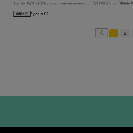
Avis du
19/01/2026
, suite à une expérience du
17/12/2025
par
Tiffanie R
Utile
(0)
Signaler
1
2