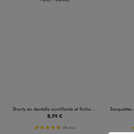
Shorty en dentelle scintillante et finitions satinées femme
Socquettes à f
8,99 €
5/5 de moyenne
(28 avis)