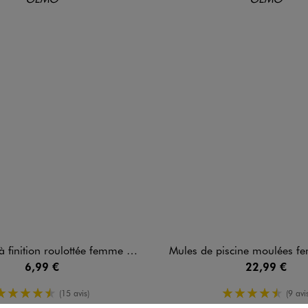
inition roulottée femme (lot de 2)
Mules de piscine moulées femme - C
6,99 €
22,99 €
4.5/5 de moyenne
4.5/5 de m
(15 avis)
(9 avis