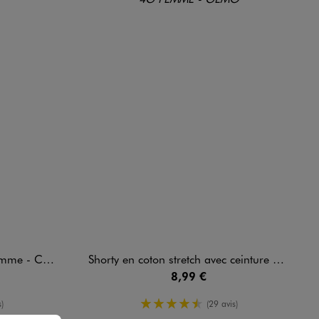
hampion USA
Shorty en coton stretch avec ceinture dentelle femme (lot de 2)
8,99 €
oyenne
4.5/5 de moyenne
)
(29 avis)