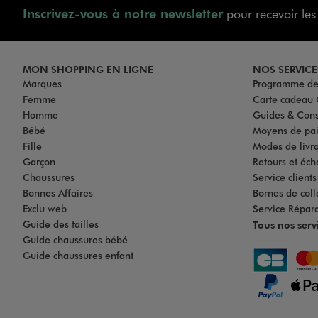
Inscrivez-vous à notre newsletter
pour recevoir le
MON SHOPPING EN LIGNE
NOS SERVICE
Marques
Programme de 
Femme
Carte cadea
Homme
Guides & Cons
Bébé
Moyens de pa
Fille
Modes de livrai
Garçon
Retours et éch
Chaussures
Service client
Bonnes Affaires
Bornes de coll
Exclu web
Service Répar
Guide des tailles
Tous nos serv
Guide chaussures bébé
Guide chaussures enfant