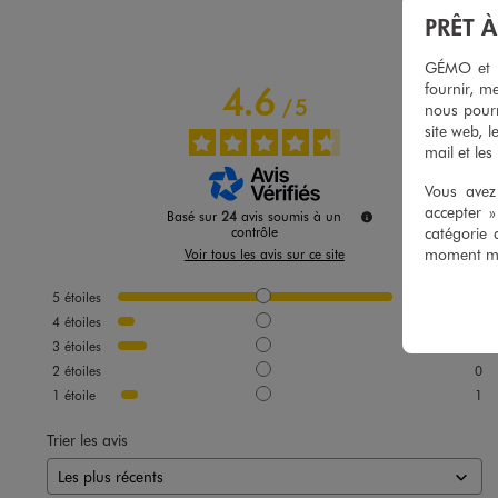
PRÊT 
GÉMO et no
fournir, me
4.6
/
5
nous pourr
site web, l
mail et les
Vous avez 
accepter 
Basé sur
24
avis soumis à un
catégorie 
contrôle
moment mod
Voir tous les avis sur ce site
5
étoiles
20
4
étoiles
1
3
étoiles
2
2
étoiles
0
1
étoile
1
Trier les avis