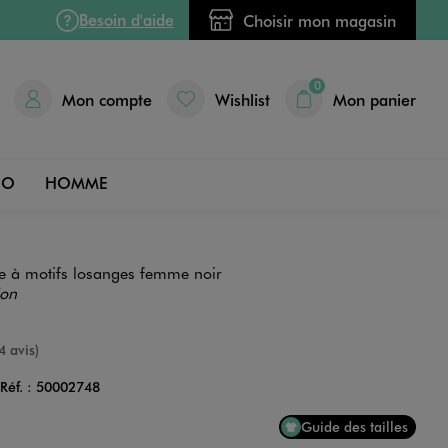
Besoin d'aide
Choisir mon magasin
0
Mon compte
Wishlist
Mon panier
DO
HOMME
ie à motifs losanges femme noir
ion
nne
4 avis)
Réf. :
50002748
Couleur
Guide des tailles