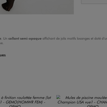
e
. Un
collant semi-opaque
affichant de jolis motifs losanges et doté d’u
ue.
ques