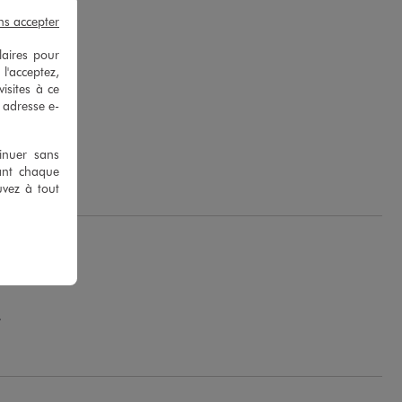
ns accepter
laires pour
 l'acceptez,
isites à ce
e adresse e-
tinuer sans
Ok J.
ant chaque
uvez à tout
.