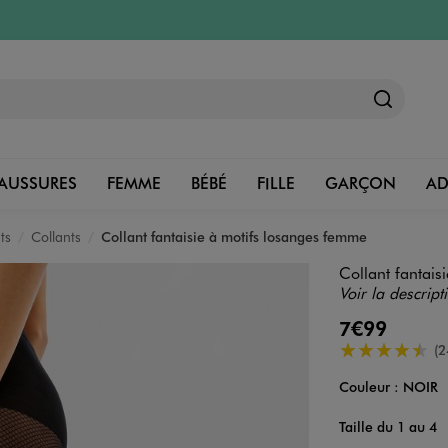
AUSSURES
FEMME
BÉBÉ
FILLE
GARÇON
A
ts
Collants
Collant fantaisie à motifs losanges femme
Collant fantais
Voir la descript
7€99
4.5/5 de moye
(2
Couleur :
NOIR
Couleur
Choisissez votre 
Taille du 1 au 4