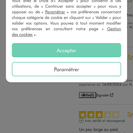
/
Vous avez le choix d'« Accepter » pour consentir à ces
utilisations, de « Continuer sans accepter » pour vous y
Avis vérifié et récompensé
opposer ou de «
Paramétrer
» vos préférences concernant
Collant solide et qui tient cha
chaque catégorie de cookie en cliquant sur « Valider » pour
valider vos options. Vous pouvez à tout moment modifier
Avis du
07/10/2024
, suite à une
expérience du
24/09/2024
par
N.
vos préférences en consultant notre page «
Gestion
des cookies
».
Utile
(0)
Signaler
Accepter
5
/
Avis vérifié et récompensé
Paramétrer
Bien
Avis du
27/09/2024
, suite à une
expérience du
14/09/2024
par
H.
Utile
(0)
Signaler
3
/
Avis vérifié et récompensé
Un peu large au pied, 