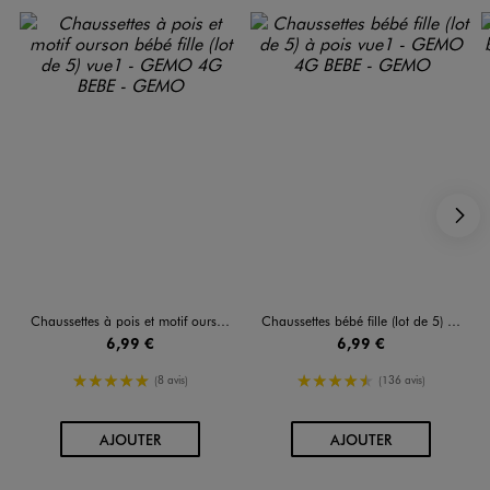
S
Chaussettes à pois et motif ourson bébé fille (lot de 5)
Chaussettes bébé fille (lot de 5) à pois
6,99 €
6,99 €
5/5 de moyenne
4.5/5 de moyenne
(8 avis)
(136 avis)
AU PANIER
AU PANIER
AJOUTER
AJOUTER