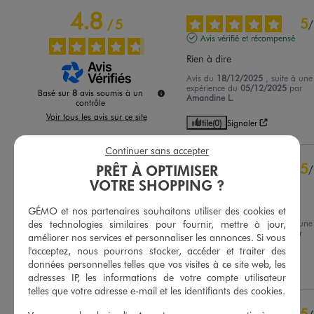
4.8
5
/
5
/
Avis vérifié et récompensé
Rien à dire
Avis du
18/12/2025
, suite à une
expérience du
05/12/2025
par
Basé sur
8
avis soumis à un
Amandine L.
contrôle
Voir tous les avis sur ce site
Utile
(0)
Signaler
5
étoiles
7
Continuer sans accepter
4
étoiles
0
5
PRÊT À OPTIMISER
/
3
étoiles
1
VOTRE SHOPPING ?
Avis vérifié et récompensé
2
étoiles
0
Idem
1
étoile
0
GÉMO et nos partenaires souhaitons utiliser des cookies et
des technologies similaires pour fournir, mettre à jour,
Avis du
14/07/2025
, suite à une
Trier les avis
expérience du
01/07/2025
par
améliorer nos services et personnaliser les annonces. Si vous
Julienne R.
l'acceptez, nous pourrons stocker, accéder et traiter des
données personnelles telles que vos visites à ce site web, les
Utile
(0)
Signaler
adresses IP, les informations de votre compte utilisateur
telles que votre adresse e-mail et les identifiants des cookies.
5