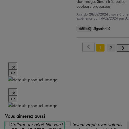
dommage. Sinon très belles 
couleurs proposées
Avis du
28/02/2024
, suite à une
expérience du
14/02/2024
par
A.
Utile
(0)
Signaler
1
2
Vous aimerez aussi