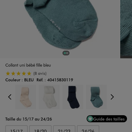
1
Sur 2
2
Sur 2
Collant uni bébé fille bleu
5/5 de moyenne
(8 avis)
Couleur :
BLEU
Réf. :
40415830119
Couleur
Choisissez votre Couleur
Précédent
Suiv
Taille du 15/17 au 24/26
Guide des tailles
15/17
18/20
21/23
24/26