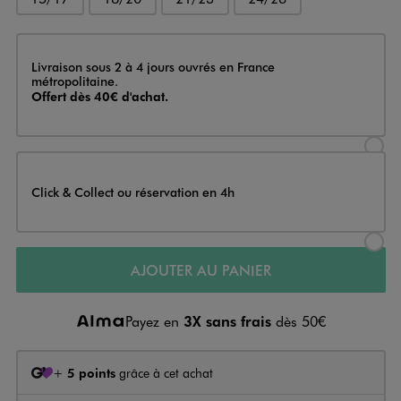
Livraison
Livraison sous 2 à 4 jours ouvrés en France
métropolitaine.
Offert dès 40€ d'achat.
Sélectionner l’option de livraison
Click & Collect ou réservation en 4h
Sélectionner l’option de livraiso
AJOUTER AU PANIER
Payez en
3X sans frais
dès 50€
+
5 points
grâce à cet achat