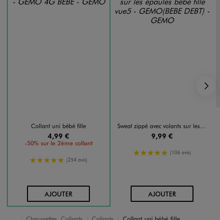
S
Collant uni bébé fille
Sweat zippé avec volants sur les épaules bébé fille
4,99 €
9,99 €
-50% sur le 2ème collant
5/5 de moyenne
(106 avis)
5/5 de moyenne
(254 avis)
AU PANIER
AU PANIER
AJOUTER
AJOUTER
Chaussettes, Collants
Collants
Collant uni bébé fille