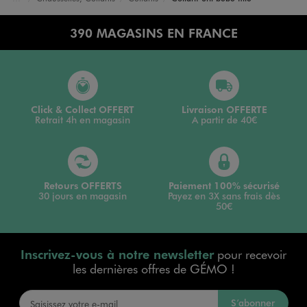
Accueil
Bébé
Vêtements Fille
390 MAGASINS EN FRANCE
Click & Collect OFFERT
Livraison OFFERTE
Retrait 4h en magasin
A partir de 40€
Retours OFFERTS
Paiement 100% sécurisé
30 jours en magasin
Payez en 3X sans frais dès
50€
Inscrivez-vous à notre newsletter
pour recevoir
les dernières offres de GÉMO !
S’abonner