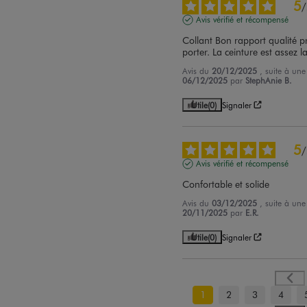
5
/
Avis vérifié et récompensé
Collant Bon rapport qualité pr
porter. La ceinture est assez l
Avis du
20/12/2025
, suite à un
06/12/2025
par
StephAnie B.
Utile
(0)
Signaler
5
/
Avis vérifié et récompensé
Confortable et solide
Avis du
03/12/2025
, suite à un
20/11/2025
par
E.R.
Utile
(0)
Signaler
1
2
3
4