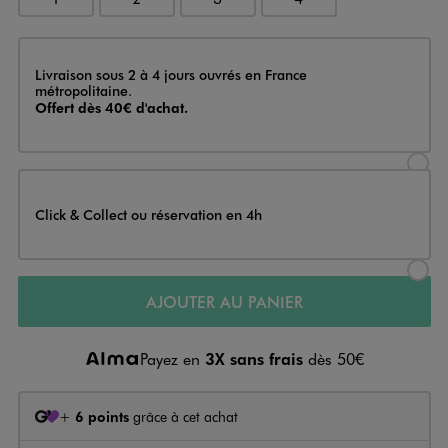
Livraison
Livraison sous 2 à 4 jours ouvrés en France
métropolitaine.
Offert dès 40€ d'achat.
Sélectionner l’option de livraison
Click & Collect ou réservation en 4h
Sélectionner l’option de livraiso
AJOUTER AU PANIER
Payez en
3X sans frais
dès 50€
+
6 points
grâce à cet achat