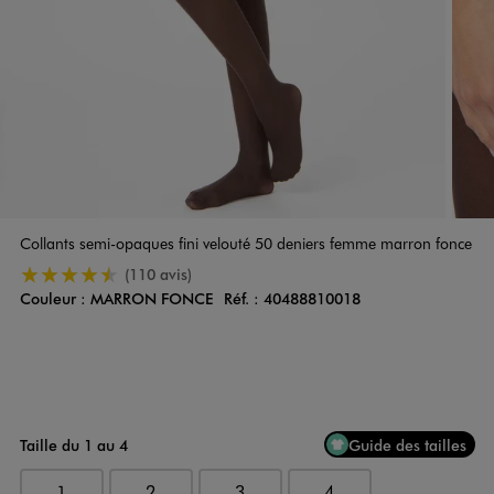
Collants semi-opaques fini velouté 50 deniers femme marron fonce
4.5/5 de moyenne
(110 avis)
Couleur :
MARRON FONCE
Réf. :
40488810018
Couleur
Choisissez votre Couleur
Taille du 1 au 4
Guide des tailles
1
2
3
4