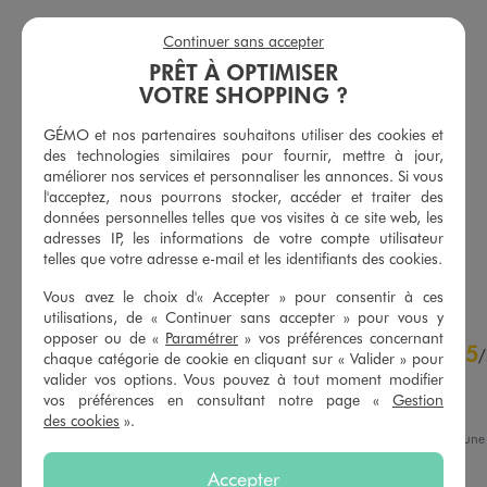
Continuer sans accepter
PRÊT À OPTIMISER
VOTRE SHOPPING ?
GÉMO et nos partenaires souhaitons utiliser des cookies et
Polo à manches courtes en coton piqué femme
Débardeur boutonné en maille tricotée femme
des technologies similaires pour fournir, mettre à jour,
12,99 €
22,99 €
améliorer nos services et personnaliser les annonces. Si vous
l'acceptez, nous pourrons stocker, accéder et traiter des
5/5 de moyenne
5/5 de moyenne
(5 avis)
(19 avis)
données personnelles telles que vos visites à ce site web, les
adresses IP, les informations de votre compte utilisateur
telles que votre adresse e-mail et les identifiants des cookies.
AU PANIER
AU PANIER
AJOUTER
AJOUTER
Vous avez le choix d'« Accepter » pour consentir à ces
utilisations, de « Continuer sans accepter » pour vous y
4.3
opposer ou de «
Paramétrer
» vos préférences concernant
5
/
5
/
chaque catégorie de cookie en cliquant sur « Valider » pour
Avis vérifié et récompensé
valider vos options. Vous pouvez à tout moment modifier
vos préférences en consultant notre page «
Gestion
Jolis collants et belle tenue
des cookies
».
Avis du
02/03/2026
, suite à un
17/02/2026
par
Marjorie B.
Basé sur
110
avis soumis à un
Accepter
contrôle