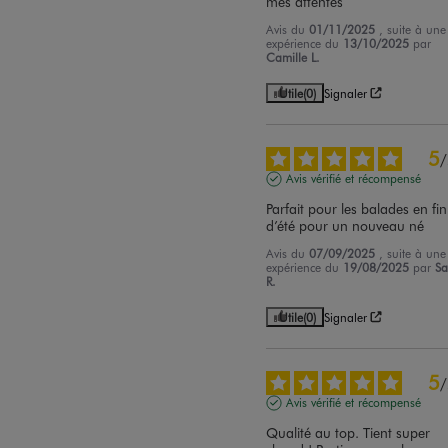
mes attentes
Avis du
01/11/2025
, suite à une
expérience du
13/10/2025
par
Camille L.
Utile
(0)
Signaler
5
/
Avis vérifié et récompensé
Parfait pour les balades en fin 
d’été pour un nouveau né
Avis du
07/09/2025
, suite à une
expérience du
19/08/2025
par
Sa
R.
Utile
(0)
Signaler
5
/
Avis vérifié et récompensé
Qualité au top. Tient super 