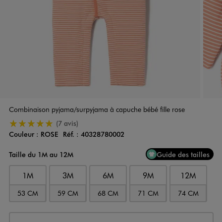
Combinaison pyjama/surpyjama à capuche bébé fille rose
5/5 de moyenne
(7 avis)
Couleur :
ROSE
Réf. :
40328780002
Couleur
Choisissez votre Couleur
Taille du 1M au 12M
Guide des tailles
1M
3M
6M
9M
12M
53 CM
59 CM
68 CM
71 CM
74 CM