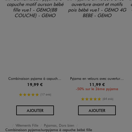
Combinaison pyjama à capuche motif ourson bébé fille
Pyjama en velours avec ouverture avant et motifs pois bébé
19,99 €
11,99 €
-50% sur le 2ème pyjama
5/5 de moyenne
(17 avis)
5/5 de moyenne
(64 avis)
AU PANIER
AU PANIER
AJOUTER
AJOUTER
Vêtements Fille
Pyjamas, Dors bien
Accueil
Bébé
Combinaison pyjama/surpyjama à capuche bébé fille