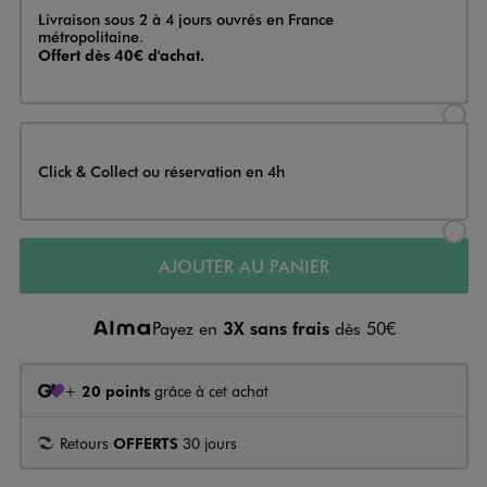
Livraison
Livraison sous 2 à 4 jours ouvrés en France
métropolitaine.
Offert dès 40€ d'achat.
Sélectionner l’option de livraison
Click & Collect ou réservation en 4h
Sélectionner l’option de livraiso
AJOUTER AU PANIER
Payez en
3X sans frais
dès 50€
+
20 points
grâce à cet achat
Retours
OFFERTS
30 jours