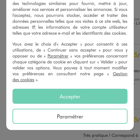
Avis vérifié et récompensé
des technologies similaires pour fournir, mettre à jour,
améliorer nos services et personnaliser les annonces. Si vous
Bien epais et moelleux
l'acceptez, nous pourrons stocker, accéder et traiter des
Avis du
07/12/2025
, suite à une
données personnelles telles que vos visites à ce site web, les
expérience du
17/11/2025
par
L.
Basé sur
7
avis soumis à un
adresses IP, les informations de votre compte utilisateur
contrôle
telles que votre adresse e-mail et les identifiants des cookies.
Utile
(0)
Signaler
Voir tous les avis sur ce site
Vous avez le choix d'« Accepter » pour consentir à ces
5
étoiles
6
utilisations, de « Continuer sans accepter » pour vous y
5
/
4
étoiles
1
opposer ou de «
Paramétrer
» vos préférences concernant
Avis vérifié et récompensé
chaque catégorie de cookie en cliquant sur « Valider » pour
3
étoiles
0
valider vos options. Vous pouvez à tout moment modifier
2
étoiles
0
Super combinaison bien cha
vos préférences en consultant notre page «
Gestion
1
étoile
0
des cookies
».
Avis du
15/11/2025
, suite à une
expérience du
27/10/2025
par
Trier les avis
Myriam C.
Accepter
Utile
(0)
Signaler
Paramétrer
5
/
Avis vérifié et récompensé
Très pratique ! Correspond à 