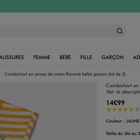
AUSSURES
FEMME
BÉBÉ
FILLE
GARÇON
A
Combishort en jersey de coton flammé bébé garçon (lot de 2)
Combishort en j
Voir la descript
14€99
5/5 de moyenn
(1
Couleur :
JAUNE
Couleur
Choisissez votre 
Taille du 3M au 