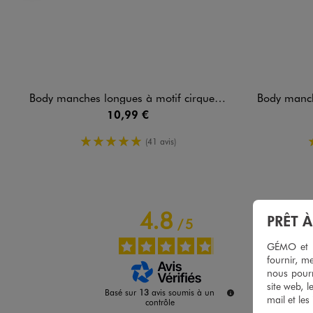
Image 4 sur 5
Body manches longues à motif cirque bébé garçon (lot de 3)
Body manches longu
10,99 €
5/5 de moyenne
(41 avis)
4.8
PRÊT 
/
5
GÉMO et no
fournir, me
nous pourr
site web, l
Basé sur
13
avis soumis à un
mail et les
contrôle