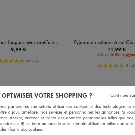
es avec motifs noeuds bébé fille (lot de 3)
Pyjama en velours à col Claudine et ouverture dev
9,99 €
11,99 €
-50% sur le 2ème pyja
5/5 de moyenne
(22 avis)
4.5/5 de m
(3 avis
À OPTIMISER VOTRE SHOPPING ?
Continuer sa
4
/
5
Avis vérifié et récompensé
s partenaires souhaitons utiliser des cookies et des technologies simi
Bonne qualité
ttre à jour, améliorer nos services et personnaliser les annonces. Si vous
ons stocker, accéder et traiter des données personnelles telles que vos v
Avis du
27/07/2026
, suite à une expérience du
10/07/2026
par
Brunella 
es adresses IP, les informations de votre compte utilisateur telles que votr
 identifiants des cookies.
Utile
(0)
Signaler