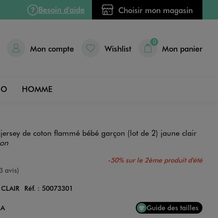
Besoin d'aide
Choisir mon magasin
0
Mon compte
Wishlist
Mon panier
DO
HOMME
ersey de coton flammé bébé garçon (lot de 2) jaune clair
ion
-50% sur le 2ème produit d'été
e
3 avis)
 CLAIR
Réf. :
50073301
Couleur
3A
Guide des tailles