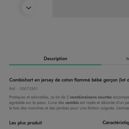
Suivant
Image 4 sur 5
Description
M
Image 5 sur 5
Combishort en jersey de coton flammé bébé garçon (lot 
Réf. :
50073301
Pratiques et adorables, ce lot de 2
combinaisons courtes
accompag
agréable sur la peau. L'une des
combis
est rayée et décorée d’un pe
le bas des manches et des jambes pour une finition soignée. L’entrej
Image 1 sur 5
Caractéristi
Les plus produit