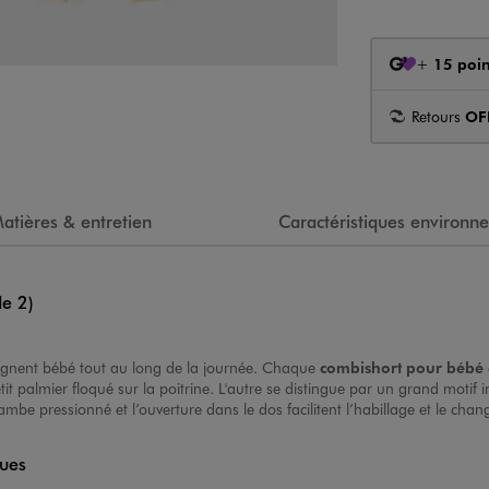
+
15 poin
Retours
OF
atières & entretien
Caractéristiques environn
de 2)
nent bébé tout au long de la journée. Chaque
combishort pour bébé
tit palmier floqué sur la poitrine. L'autre se distingue par un grand moti
ambe pressionné et l’ouverture dans le dos facilitent l’habillage et le cha
ques