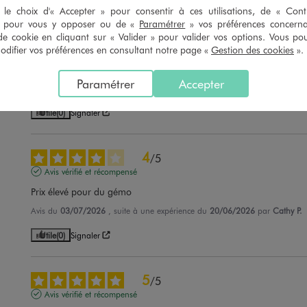
le choix d'« Accepter » pour consentir à ces utilisations, de « Con
» pour vous y opposer ou de «
Paramétrer
» vos préférences concern
5
/
5
de cookie en cliquant sur « Valider » pour valider vos options. Vous po
Avis vérifié et récompensé
ifier vos préférences en consultant notre page «
Gestion des cookies
».
Très bien pour bébé par temps chaud
Paramétrer
Accepter
Avis du
09/07/2026
, suite à une expérience du
29/05/2026
par
Florence 
Utile
(0)
Signaler
4
/
5
Avis vérifié et récompensé
Prix élevé pour du gémo
Avis du
03/07/2026
, suite à une expérience du
20/06/2026
par
Cathy P.
Utile
(0)
Signaler
5
/
5
Avis vérifié et récompensé