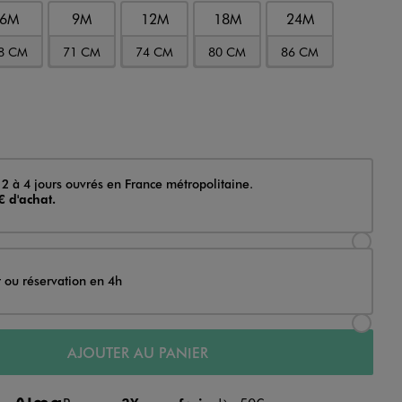
6M
9M
12M
18M
24M
8 CM
71 CM
74 CM
80 CM
86 CM
 2 à 4 jours ouvrés en France métropolitaine.
€ d'achat.
Sélectionner l’option de livraison Achat et li
t ou réservation en 4h
Sélectionner l’option de livraison Achat et r
AJOUTER AU PANIER