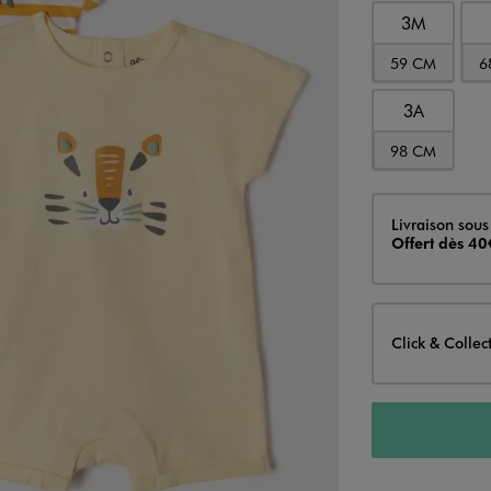
3M
59 CM
6
3A
98 CM
Livraison
Livraison sous
Offert dès 40
Click & Collec