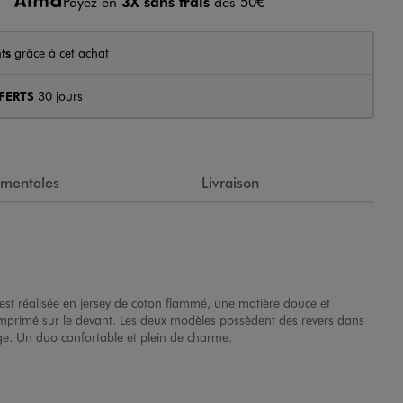
Payez en
3X sans frais
dès 50€
ts
grâce à cet achat
FERTS
30 jours
ementales
Livraison
est réalisée en jersey de coton flammé, une matière douce et
f imprimé sur le devant. Les deux modèles possèdent des revers dans
nge. Un duo confortable et plein de charme.