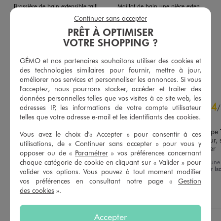
Brassière de bain extensible taille unique femme
Maillot de bain une pièce extensible taille unique femme
14,99 €
24,99 €
Continuer sans accepter
-50% sur le 2ème produit d'été
PRÊT À OPTIMISER
4.5/5 de moyenne
(15 avis)
VOTRE SHOPPING ?
4.5/5 de moyenne
(14 avis)
GÉMO et nos partenaires souhaitons utiliser des cookies et
AU PANIER
AU PANIER
AJOUTER
AJOUTER
des technologies similaires pour fournir, mettre à jour,
améliorer nos services et personnaliser les annonces. Si vous
l'acceptez, nous pourrons stocker, accéder et traiter des
données personnelles telles que vos visites à ce site web, les
4.4
4
/
5
/
adresses IP, les informations de votre compte utilisateur
telles que votre adresse e-mail et les identifiants des cookies.
Avis vérifié et récompensé
Taille unique très bien, coupe Ta
Vous avez le choix d'« Accepter » pour consentir à ces
haute très bien, jolie couleur, s
utilisations, de « Continuer sans accepter » pour vous y
bémol est très long à sécher
opposer ou de «
Paramétrer
» vos préférences concernant
Basé sur
21
avis soumis à un
chaque catégorie de cookie en cliquant sur « Valider » pour
Avis du
24/07/2026
, suite à une
contrôle
expérience du
08/07/2026
par
Is
valider vos options. Vous pouvez à tout moment modifier
Voir tous les avis sur ce site
A.
vos préférences en consultant notre page «
Gestion
des cookies
».
5
étoiles
14
Utile
(0)
Signaler
4
étoiles
5
3
étoiles
0
Accepter