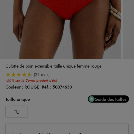
Culotte de bain extensible taille unique femme rouge
4.5/5 de moyenne
(21 avis)
-50% sur le 2ème produit d'été
Couleur :
ROUGE
Réf. :
50074630
Couleur
Choisissez votre Couleur
Taille unique
Guide des tailles
TU
Livraison