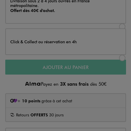
Livraison sous 2 à 4 jours ouvrés en France
métropolitaine.
Offert dès 40€ d'achat.
Sélectionner l’option de livraison
Click & Collect ou réservation en 4h
Sélectionner l’option de livraiso
AJOUTER AU PANIER
Payez en
3X sans frais
dès 50€
+
10 points
grâce à cet achat
Retours
OFFERTS
30 jours