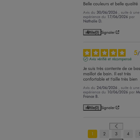
Belle couleurs et belle qualité
Avis du
30/06/2026
, suite à une
expérience du
17/06/2026
par
Nathalie D.
Utile
(0)
Signaler
5
/
Avis vérifié et récompensé
Je suis très contente de ce bas
maillot de bain. Il est très 
confortable et t'aille très bien
Avis du
24/06/2026
, suite à une
expérience du
10/06/2026
par
Ma
France B.
Utile
(0)
Signaler
1
2
3
4