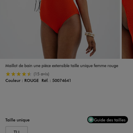
Maillot de bain une pièce extensible taille unique femme rouge
4.5/5 de moyenne
(15 avis)
Couleur :
ROUGE
Réf. :
50074641
Couleur
Choisissez votre Couleur
Taille unique
Guide des tailles
TU