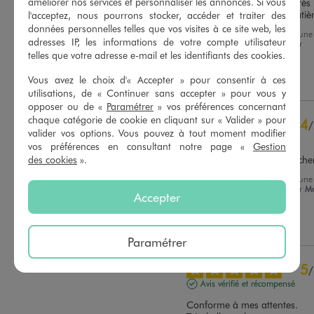
améliorer nos services et personnaliser les annonces. Si vous
achat. Par contre il sèche très 
Basé sur
15
avis soumis à un
lentement du fait de sa matiè
l'acceptez, nous pourrons stocker, accéder et traiter des
contrôle
données personnelles telles que vos visites à ce site web, les
Avis du
05/08/2026
, suite à une
Voir tous les avis sur ce site
adresses IP, les informations de votre compte utilisateur
expérience du
24/07/2026
par
Alexandra B.
telles que votre adresse e-mail et les identifiants des cookies.
5
étoiles
11
Vous avez le choix d'« Accepter » pour consentir à ces
Utile
(0)
Signaler
4
étoiles
3
utilisations, de « Continuer sans accepter » pour vous y
3
étoiles
1
opposer ou de «
Paramétrer
» vos préférences concernant
2
étoiles
0
chaque catégorie de cookie en cliquant sur « Valider » pour
4
/
1
étoile
0
valider vos options. Vous pouvez à tout moment modifier
Avis vérifié et récompensé
vos préférences en consultant notre page «
Gestion
Trier les avis
des cookies
».
Il est super mais long à seche
Avis du
22/07/2026
, suite à une
expérience du
26/06/2026
par
Ma
Accepter
Dominique A.
Utile
(0)
Signaler
Paramétrer
5
/
Avis vérifié et récompensé
Conforme à mes attentes. 
