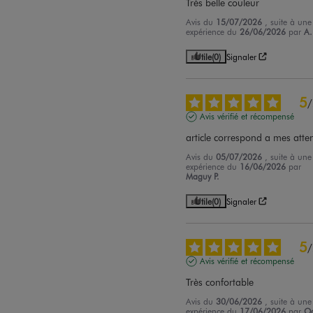
Très belle couleur
Avis du
15/07/2026
, suite à une
expérience du
26/06/2026
par
A.
Utile
(0)
Signaler
5
/
Avis vérifié et récompensé
article correspond a mes atte
Avis du
05/07/2026
, suite à une
expérience du
16/06/2026
par
Maguy P.
Utile
(0)
Signaler
5
/
Avis vérifié et récompensé
Très confortable
Avis du
30/06/2026
, suite à une
expérience du
17/06/2026
par
Od