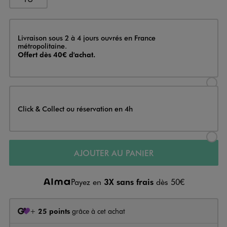
Livraison
Livraison sous 2 à 4 jours ouvrés en France
métropolitaine.
Offert dès 40€ d'achat.
Sélectionner l’option de livraison
Click & Collect ou réservation en 4h
Sélectionner l’option de livraiso
AJOUTER AU PANIER
Payez en
3X sans frais
dès 50€
+
25 points
grâce à cet achat