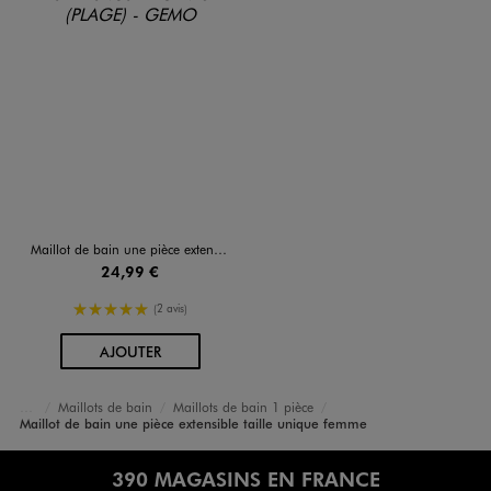
Maillot de bain une pièce extensible taille unique femme
24,99 €
5/5 de moyenne
(2 avis)
AU PANIER
AJOUTER
Maillots de bain
Maillots de bain 1 pièce
Accueil
Femme
Vêtements
Maillot de bain une pièce extensible taille unique femme
390 MAGASINS EN FRANCE