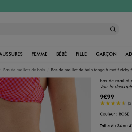
AUSSURES
FEMME
BÉBÉ
FILLE
GARÇON
A
Bas de maillots de bain
Bas de maillot de bain tanga à motif vichy
Bas de maillot
Voir la descript
9€99
4.5/5 de moye
(2
Couleur :
ROSE
Couleur
Choisissez votre 
Taille du 34 au 4