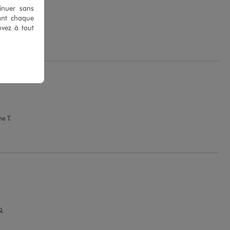
tinuer sans
ant chaque
G.
uvez à tout
e T.
Q.