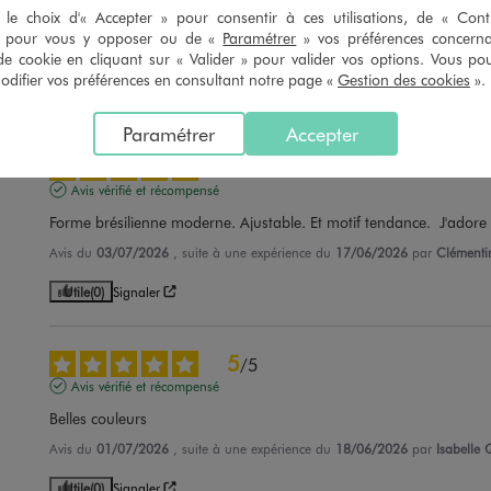
le choix d'« Accepter » pour consentir à ces utilisations, de « Con
Très bien
» pour vous y opposer ou de «
Paramétrer
» vos préférences concern
Avis du
14/07/2026
, suite à une expérience du
01/07/2026
par
Chantal 
de cookie en cliquant sur « Valider » pour valider vos options. Vous po
ifier vos préférences en consultant notre page «
Gestion des cookies
».
Utile
(0)
Signaler
Paramétrer
Accepter
5
/
5
Avis vérifié et récompensé
Forme brésilienne moderne. Ajustable. Et motif tendance.  J'adore
Avis du
03/07/2026
, suite à une expérience du
17/06/2026
par
Clémentin
Utile
(0)
Signaler
5
/
5
Avis vérifié et récompensé
Belles couleurs
Avis du
01/07/2026
, suite à une expérience du
18/06/2026
par
Isabelle 
Utile
(0)
Signaler