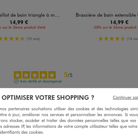
triangle à motifs exotiques avec mousses amovibles femme
Brassière de bain extensible taille u
14,99 €
14,99 €
 sur le 2ème produit d'été
-50% sur le 2ème produit 
4.5/5 de moyenne
4.5/5 de m
(10 avis)
(14 avi
5
/
5
Avis vérifié et récompensé
Oui très satisfaite du produit
À OPTIMISER VOTRE SHOPPING ?
Continuer sa
Avis du
16/07/2026
, suite à une expérience du
03/07/2026
par
Melinda 
s partenaires souhaitons utiliser des cookies et des technologies simi
Utile
(0)
Signaler
ttre à jour, améliorer nos services et personnaliser les annonces. Si vous
ons stocker, accéder et traiter des données personnelles telles que vos v
es adresses IP, les informations de votre compte utilisateur telles que votr
5
/
5
 identifiants des cookies.
Avis vérifié et récompensé