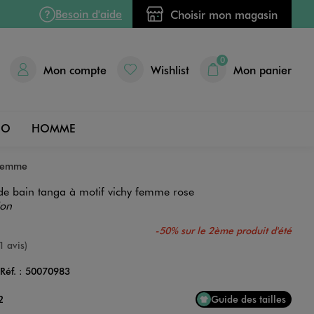
Besoin d'aide
Choisir mon magasin
0
Mon compte
Wishlist
Mon panier
DO
HOMME
 femme
 de bain tanga à motif vichy femme rose
ion
-50% sur le 2ème produit d'été
nne
1 avis)
Réf. :
50070983
Couleur
2
Guide des tailles