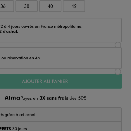
36
38
40
42
 2 à 4 jours ouvrés en France métropolitaine.
€ d'achat.
Sélectionner l’option de livraison Achat et li
t ou réservation en 4h
Sélectionner l’option de livraison Achat et r
AJOUTER AU PANIER
Payez en
3X sans frais
dès 50€
ts
grâce à cet achat
FERTS
30 jours