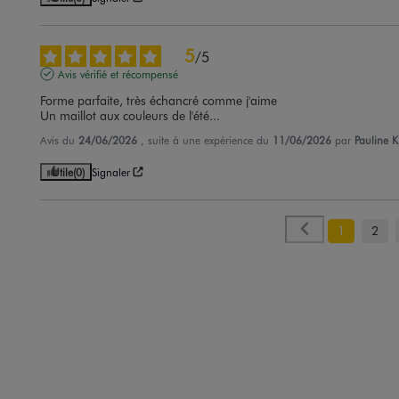
5
/
5
Avis vérifié et récompensé
Forme parfaite, très échancré comme j'aime 

Un maillot aux couleurs de l'été...
Avis du
24/06/2026
, suite à une expérience du
11/06/2026
par
Pauline K
Utile
(0)
Signaler
1
2