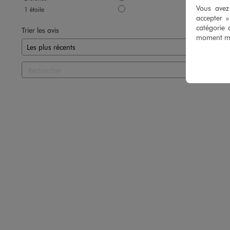
Vous avez 
1
étoile
0
accepter 
catégorie 
Trier les avis
moment mod