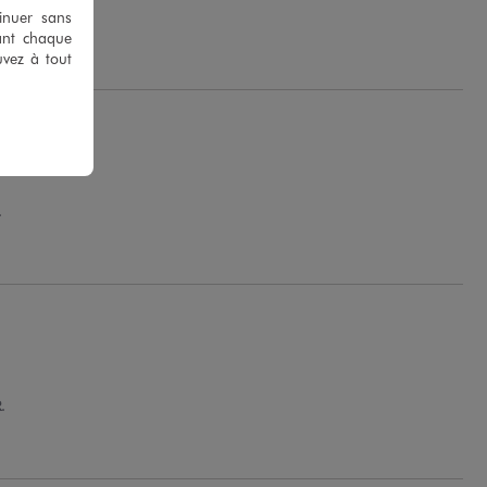
tinuer sans
e C.
ant chaque
uvez à tout
.
.