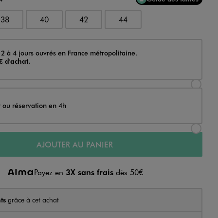
38
40
42
44
 2 à 4 jours ouvrés en France métropolitaine.
€ d'achat.
Sélectionner l’option de livraison Achat et li
t ou réservation en 4h
Sélectionner l’option de livraison Achat et r
AJOUTER AU PANIER
Payez en
3X sans frais
dès 50€
ts
grâce à cet achat