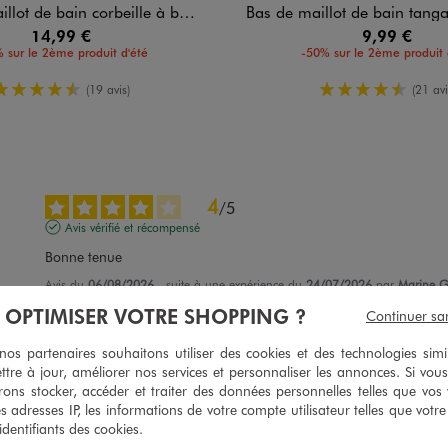
e bain corbeille à bonnets moussés femme
Bas de maillot de bain tanga à motif
14,99 €
9,99 €
 sur le 2ème produit d'été
-50% sur le 2ème produit 
4.5/5 de moyenne
4.5/5 de m
(19 avis)
(21 avi
4
/
5
Avis vérifié et récompensé
Bonne tenue
Avis du
06/08/2026
, suite à une expérience du
24/07/2026
par
Marine G
À OPTIMISER VOTRE SHOPPING ?
Continuer sa
Utile
(0)
Signaler
s partenaires souhaitons utiliser des cookies et des technologies simi
ttre à jour, améliorer nos services et personnaliser les annonces. Si vous
4
/
5
ons stocker, accéder et traiter des données personnelles telles que vos v
Avis vérifié et récompensé
es adresses IP, les informations de votre compte utilisateur telles que votr
 identifiants des cookies.
Parfait