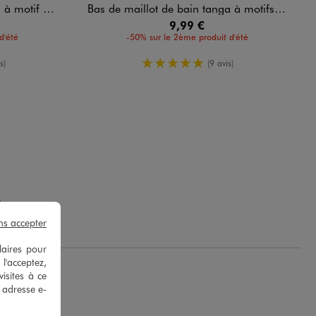
 vichy femme
Bas de maillot de bain tanga à motifs exotiques femme
9,99 €
d'été
-50% sur le 2ème produit d'été
oyenne
5/5 de moyenne
s)
(9 avis)
.
ns accepter
laires pour
 l'acceptez,
isites à ce
e adresse e-