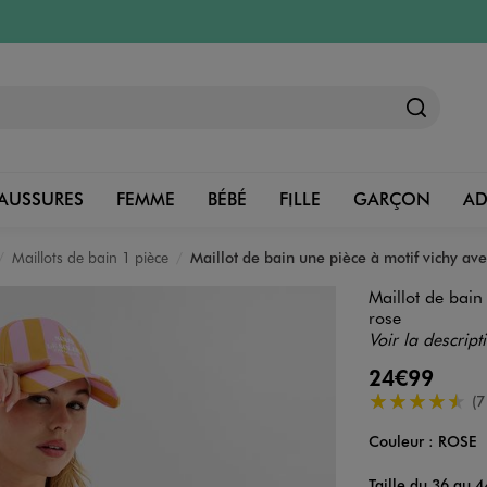
AUSSURES
FEMME
BÉBÉ
FILLE
GARÇON
A
Maillots de bain 1 pièce
Maillot de bain une pièce à motif vichy 
Maillot de bai
rose
Voir la descript
24€99
4.5/5 de moye
(7
Couleur :
ROSE
Couleur
Choisissez votre 
Taille du 36 au 4