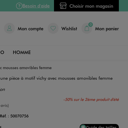
Besoin d'aide
Choisir mon magasin
0
Mon compte
Wishlist
Mon panier
DO
HOMME
avec mousses amovibles femme
n une pièce à motif vichy avec mousses amovibles femme
ion
-50% sur le 2ème produit d'été
nne
 avis)
Réf. :
50070756
Couleur
4
Guide des tailles