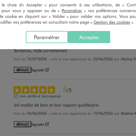
le choix d'« Accepter » pour consentir à ces utilisations, de « Con
Avis du
28/07/2026
, suite à une expérience du
15/07/2026
par
Catherin
» pour vous y opposer ou de «
Paramétrer
» vos préférences concern
Utile
(0)
Signaler
de cookie en cliquant sur « Valider » pour valider vos options. Vous po
ifier vos préférences en consultant notre page «
Gestion des cookies
».
5
/
5
Paramétrer
Accepter
Avis vérifié et récompensé
Tendance, taille correctement
Avis du
19/07/2026
, suite à une expérience du
22/06/2026
par
Marina R
Utile
(0)
Signaler
5
/
5
Avis vérifié et récompensé
Joli maillot de bain et bon rapport qualité/prix
Avis du
24/06/2026
, suite à une expérience du
10/06/2026
par
Béatrice R
Utile
(0)
Signaler