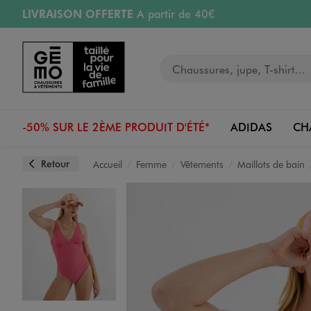
LIVRAISON OFFERTE
A partir de 40€
Aller au contenu principal
Aller à la navigation
RETRAIT ET LIVRAISON OFFERTE
en magasin
Votre recherche
RÉSERVATION GRATUITE
4h en magasin
Retours OFFERTS
pendant 30 jours
-50% SUR LE 2ÈME PRODUIT D'ÉTÉ*
ADIDAS
CH
Retour
Accueil
Femme
Vêtements
Maillots de bain
Image 1 sur 4