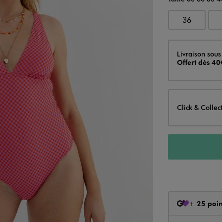
36
Livraison
Livraison sous
Offert dès 40
Click & Collec
+
25 poin