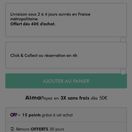
Livraison
Livraison sous 2 à 4 jours ouvrés en France
métropolitaine.
Offert dès 40€ d'achat.
Sélectionner l’option de livraison
Click & Collect ou réservation en 4h
Sélectionner l’option de livraiso
AJOUTER AU PANIER
Payez en
3X sans frais
dès 50€
+
15 points
grâce à cet achat
Retours
OFFERTS
30 jours