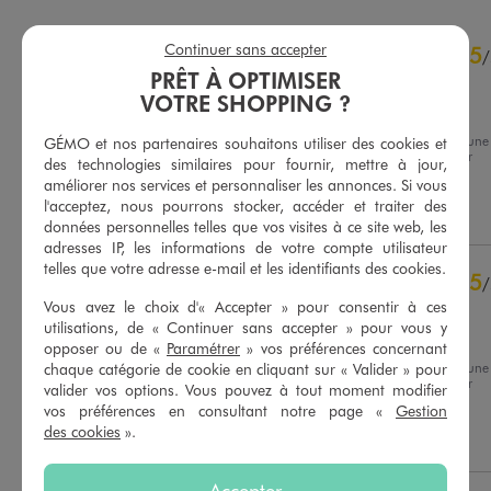
4.5
Continuer sans accepter
5
/
5
/
PRÊT À OPTIMISER
Avis vérifié et récompensé
VOTRE SHOPPING ?
Agréable à porté !
Avis du
16/07/2026
, suite à une
GÉMO et nos partenaires souhaitons utiliser des cookies et
expérience du
03/07/2026
par
des technologies similaires pour fournir, mettre à jour,
Basé sur
19
avis soumis à un
Melinda D.
contrôle
améliorer nos services et personnaliser les annonces. Si vous
Voir tous les avis sur ce site
l'acceptez, nous pourrons stocker, accéder et traiter des
Utile
(0)
Signaler
données personnelles telles que vos visites à ce site web, les
5
étoiles
15
adresses IP, les informations de votre compte utilisateur
telles que votre adresse e-mail et les identifiants des cookies.
4
étoiles
1
5
/
3
étoiles
2
Vous avez le choix d'« Accepter » pour consentir à ces
Avis vérifié et récompensé
2
étoiles
0
utilisations, de « Continuer sans accepter » pour vous y
Très bien
1
étoile
1
opposer ou de «
Paramétrer
» vos préférences concernant
chaque catégorie de cookie en cliquant sur « Valider » pour
Avis du
14/07/2026
, suite à une
Trier les avis
expérience du
01/07/2026
par
valider vos options. Vous pouvez à tout moment modifier
Chantal G.
vos préférences en consultant notre page «
Gestion
des cookies
».
Utile
(0)
Signaler
Accepter