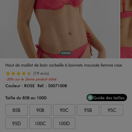
1
Sur 4
2
Sur 4
3
Sur 4
4
Sur 4
Haut de maillot de bain corbeille à bonnets moussés femme rose
4.5/5 de moyenne
(19 avis)
-50% sur le 2ème produit d'été
Couleur :
ROSE
Réf. :
50071008
Couleur
Choisissez votre Couleur
Taille du 85B au 100D
Guide des tailles
85B
90B
90C
95B
95C
95D
100C
100D