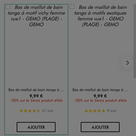
S
Bas de maillot de bain tanga à motif vichy femme
Bas de maillot de bain tanga à motifs exotiques femme
9,99 €
9,99 €
-50% sur le 2ème produit d'été
-50% sur le 2ème produit d'été
4.5/5 de moyenne
5/5 de moyenne
(21 avis)
(9 avis)
AU PANIER
AU PANIER
AJOUTER
AJOUTER