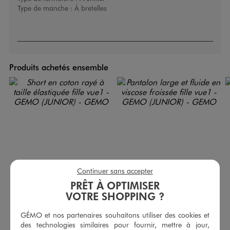
Type de manche :
À bretelles
Produits achetés ensemble
Continuer sans accepter
PRÊT À OPTIMISER
VOTRE SHOPPING ?
GÉMO et nos partenaires souhaitons utiliser des cookies et
Short en coton rayé à taille élastiquée fille
Pantalon large et fluide en viscose froissée fille
des technologies similaires pour fournir, mettre à jour,