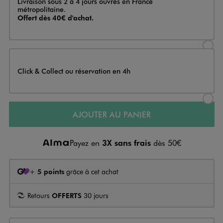
Livraison sous 2 à 4 jours ouvrés en France
métropolitaine.
Offert dès 40€ d'achat.
Sélectionner l’option de livraison
Click & Collect ou réservation en 4h
Sélectionner l’option de livraiso
AJOUTER AU PANIER
Payez en
3X sans frais
dès 50€
+
5 points
grâce à cet achat
Retours
OFFERTS
30 jours