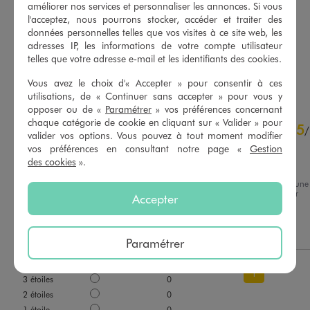
12,99 €
14,99 €
améliorer nos services et personnaliser les annonces. Si vous
-50% sur le 2ème produit d'été
l'acceptez, nous pourrons stocker, accéder et traiter des
4.5/5 de moyenne
(62 avis)
données personnelles telles que vos visites à ce site web, les
5/5 de moyenne
(23 avis)
adresses IP, les informations de votre compte utilisateur
telles que votre adresse e-mail et les identifiants des cookies.
AU PANIER
AU PANIER
AJOUTER
AJOUTER
Vous avez le choix d'« Accepter » pour consentir à ces
utilisations, de « Continuer sans accepter » pour vous y
opposer ou de «
Paramétrer
» vos préférences concernant
5
chaque catégorie de cookie en cliquant sur « Valider » pour
5
/
5
/
valider vos options. Vous pouvez à tout moment modifier
Avis vérifié et récompensé
vos préférences en consultant notre page «
Gestion
des cookies
».
Bien
Avis du
07/06/2026
, suite à une
expérience du
22/05/2026
par
Accepter
Basé sur
1
avis soumis à un
Pierrick L.
contrôle
Voir tous les avis sur ce site
Utile
(0)
Signaler
Paramétrer
5
étoiles
1
4
étoiles
0
1
3
étoiles
0
2
étoiles
0
1
étoile
0