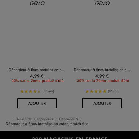
Débardeur à fines bretelles en coton stretch fille
Débardeur à fines bretelles en coton stretch fille
4,99 €
4,99 €
-50% sur le 2ème produit d'été
-50% sur le 2ème produit d'été
4.5/5 de moyenne
5/5 de moyenne
(72 avis)
(86 avis)
AU PANIER
AU PANIER
AJOUTER
AJOUTER
Tee-shirts, Débardeurs
Débardeurs
Accueil
Fille
Vêtements
Débardeur à fines bretelles en coton stretch fille