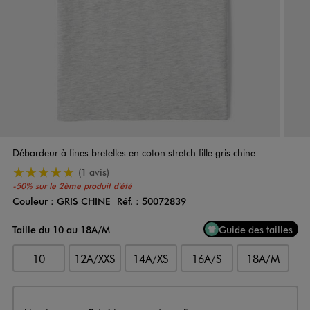
Débardeur à fines bretelles en coton stretch fille gris chine
5/5 de moyenne
(1 avis)
-50% sur le 2ème produit d'été
Couleur :
GRIS CHINE
Réf. :
50072839
Couleur
Choisissez votre Couleur
Taille du 10 au 18A/M
Guide des tailles
10
12A/XXS
14A/XS
16A/S
18A/M
Livraison