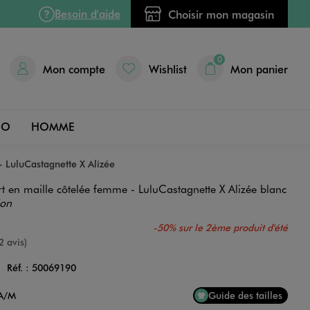
Besoin d'aide
Choisir mon magasin
0
Mon compte
Wishlist
Mon panier
DO
HOMME
- LuluCastagnette X Alizée
t en maille côtelée femme - LuluCastagnette X Alizée blanc
ion
-50% sur le 2ème produit d'été
e
2 avis)
C
Réf. :
50069190
Couleur
8A/M
Guide des tailles