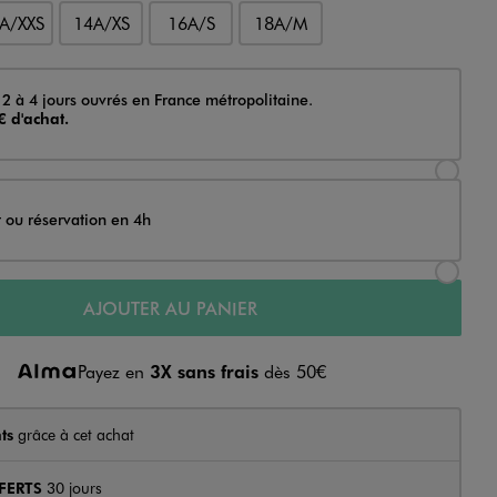
A/XXS
14A/XS
16A/S
18A/M
 2 à 4 jours ouvrés en France métropolitaine.
€ d'achat.
Sélectionner l’option de livraison Achat et li
t ou réservation en 4h
Sélectionner l’option de livraison Achat et r
AJOUTER AU PANIER
Payez en
3X sans frais
dès 50€
ts
grâce à cet achat
FERTS
30 jours