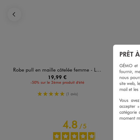
Précédent
PRÊT 
GÉMO et no
Robe pull en maille côtelée femme - LuluCastagnette x Alizée
Jupe short en c
fournir, me
19,99 €
nous pourr
-50% sur le 2ème produit d'été
-50%
site web, l
mail et les
5/5 de moyenne
(1 avis)
Vous avez 
accepter 
catégorie 
moment mod
4.8
/
5