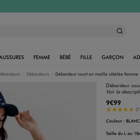
AUSSURES
FEMME
BÉBÉ
FILLE
GARÇON
A
 Débardeurs
Débardeurs
Débardeur court en maille côtelée femme 
Débardeur cour
Voir la descript
9€99
5/5 de moyenn
(1
Couleur :
BLAN
Couleur
Choisissez votre 
Taille du L au 1