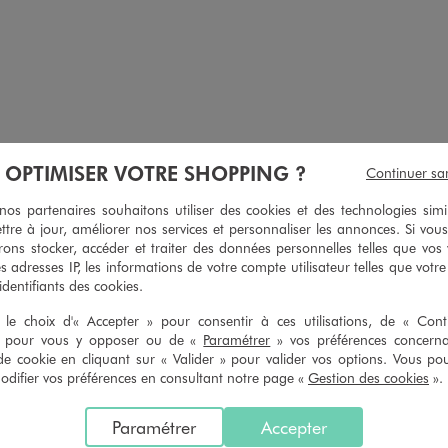
À OPTIMISER VOTRE SHOPPING ?
Continuer sa
s partenaires souhaitons utiliser des cookies et des technologies simi
oton femme - LuluCastagnette x Alizée
Sweat à capuche femme - LuluCastagne
ttre à jour, améliorer nos services et personnaliser les annonces. Si vous
19,99 €
19,99 €
ons stocker, accéder et traiter des données personnelles telles que vos v
 sur le 2ème produit d'été
es adresses IP, les informations de votre compte utilisateur telles que votr
5/5 de moy
 identifiants des cookies.
(22 avi
5/5 de moyenne
(18 avis)
le choix d'« Accepter » pour consentir à ces utilisations, de « Con
» pour vous y opposer ou de «
Paramétrer
» vos préférences concern
de cookie en cliquant sur « Valider » pour valider vos options. Vous po
ifier vos préférences en consultant notre page «
Gestion des cookies
».
5
/
5
Paramétrer
Accepter
Avis vérifié et récompensé