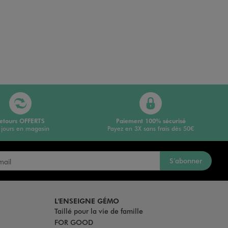
etours OFFERTS
Paiement 100% sécurisé
 jours en magasin
Payez en 3X sans frais dès 50€
S’abonner
L'ENSEIGNE GÉMO
Taillé pour la vie de famille
FOR GOOD