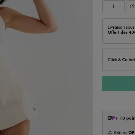
L
12
Livraison
Livraison sous
Offert dès 40
Click & Collec
+
10 poin
Retours
OF