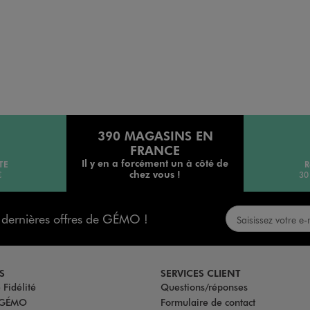
390 MAGASINS EN
FRANCE
Il y en a forcément un à côté de
TE
R
chez vous !
€
30
s dernières offres de GÉMO !
S
SERVICES CLIENT
Fidélité
Questions/réponses
u GÉMO
Formulaire de contact