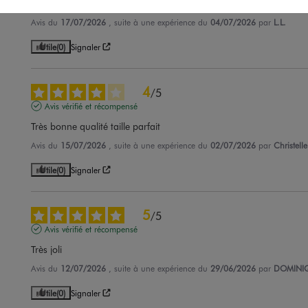
Juste magnifique
Avis du
17/07/2026
, suite à une expérience du
04/07/2026
par
L.L.
Utile
(0)
Signaler
4
/
5
Avis vérifié et récompensé
Très bonne qualité taille parfait
Avis du
15/07/2026
, suite à une expérience du
02/07/2026
par
Christelle
Utile
(0)
Signaler
5
/
5
Avis vérifié et récompensé
Très joli
Avis du
12/07/2026
, suite à une expérience du
29/06/2026
par
DOMINIQ
Utile
(0)
Signaler