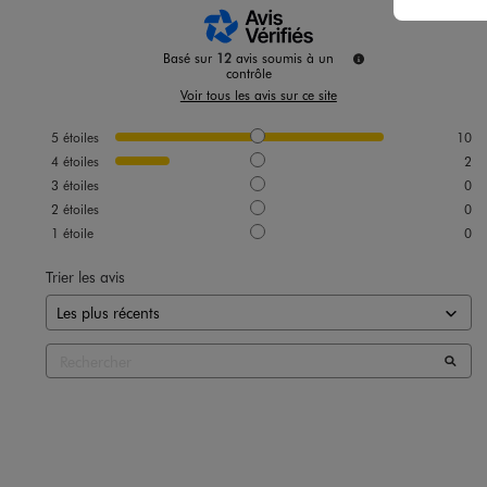
Basé sur
12
avis soumis à un
contrôle
Voir tous les avis sur ce site
5
étoiles
10
4
étoiles
2
3
étoiles
0
2
étoiles
0
1
étoile
0
Trier les avis