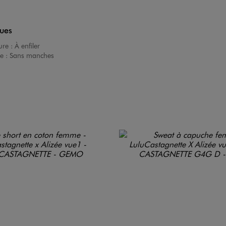
ques
ure :
À enfiler
e :
Sans manches