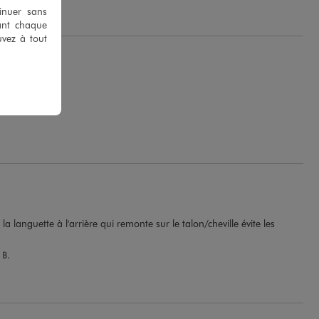
tinuer sans
ant chaque
uvez à tout
a languette à l'arrière qui remonte sur le talon/cheville évite les 
 B.