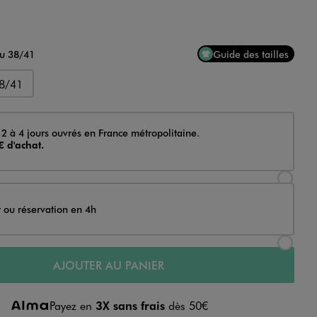
au 38/41
Guide des tailles
8/41
 2 à 4 jours ouvrés en France métropolitaine.
€ d'achat.
Sélectionner l’option de livraison Achat et li
t ou réservation en 4h
Sélectionner l’option de livraison Achat et r
AJOUTER AU PANIER
Payez en
3X sans frais
dès 50€