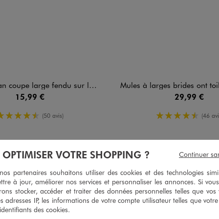
oupe large fendu sur les côtés femme
Mules à larges brides ont toile fem
15,99 €
29,99 €
4.5/5 de moyenne
4.5/5 de m
(50 avis)
(46 avi
À OPTIMISER VOTRE SHOPPING ?
Continuer sa
3
s partenaires souhaitons utiliser des cookies et des technologies simi
/
5
ttre à jour, améliorer nos services et personnaliser les annonces. Si vous
Avis vérifié et récompensé
ons stocker, accéder et traiter des données personnelles telles que vos v
Les chaussettes taillent un peu grand (ma pointure est 39), sinon e
es adresses IP, les informations de votre compte utilisateur telles que votr
 identifiants des cookies.
Avis du
03/08/2026
, suite à une expérience du
21/07/2026
par
Christine