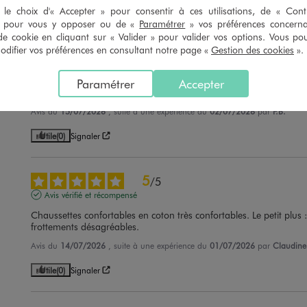
le choix d'« Accepter » pour consentir à ces utilisations, de « Con
Utile
(0)
Signaler
» pour vous y opposer ou de «
Paramétrer
» vos préférences concern
de cookie en cliquant sur « Valider » pour valider vos options. Vous po
ifier vos préférences en consultant notre page «
Gestion des cookies
».
5
/
5
Avis vérifié et récompensé
Paramétrer
Accepter
BON produit
Avis du
15/07/2026
, suite à une expérience du
02/07/2026
par
F.B.
Utile
(0)
Signaler
5
/
5
Avis vérifié et récompensé
Chaussettes confortables en coton très confortables. Le petit plus : l
frottements désagréables.
Avis du
14/07/2026
, suite à une expérience du
01/07/2026
par
Claudine
Utile
(0)
Signaler