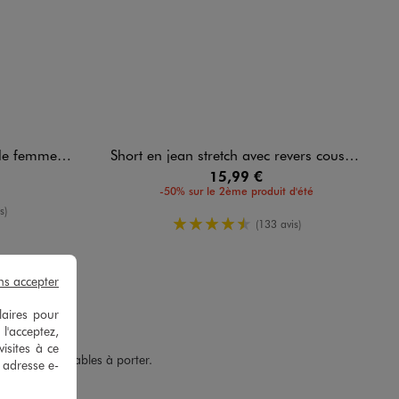
me - 5 Miles
Short en jean stretch avec revers cousus femme
15,99 €
-50% sur le 2ème produit d'été
oyenne
s)
4.5/5 de moyenne
(133 avis)
ns accepter
laires pour
 l'acceptez,
isites à ce
lles sont agréables à porter.
e adresse e-
 G.