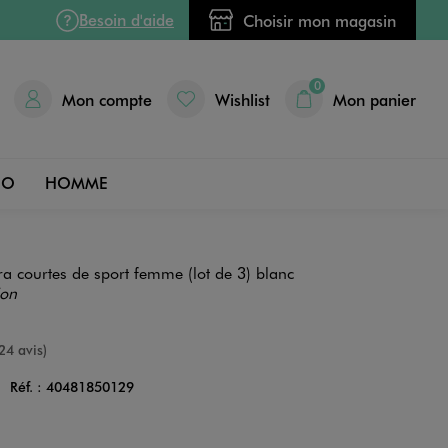
Besoin d'aide
Choisir mon magasin
0
Mon compte
Wishlist
Mon panier
DO
HOMME
ra courtes de sport femme (lot de 3) blanc
ion
nne
24 avis)
C
Réf. :
40481850129
Couleur