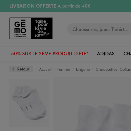
LIVRAISON OFFERTE
A partir de 40€
Aller au contenu principal
Aller à la navigation
RETRAIT ET LIVRAISON OFFERTE
en magasin
Votre recherche
RÉSERVATION GRATUITE
4h en magasin
Retours OFFERTS
pendant 30 jours
-50% SUR LE 2ÈME PRODUIT D'ÉTÉ*
ADIDAS
CH
Retour
Accueil
Femme
Lingerie
Chaussettes, Collan
Image 1 sur 4