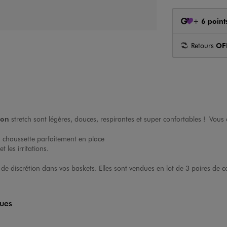
+
6 point
Retours
OF
ton
stretch sont légères, douces, respirantes et super confortables ! Vous 
a chaussette parfaitement en place
 les irritations.
 de discrétion dans vos baskets. Elles sont vendues en lot de 3 paires de 
ques