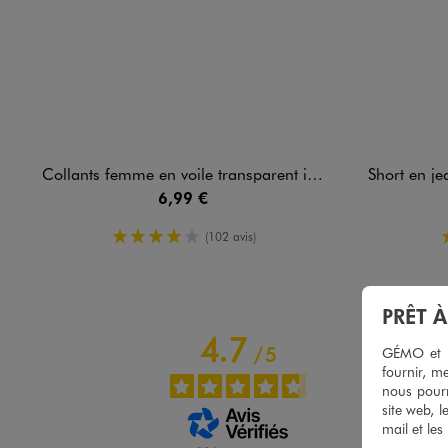
Collants femme en voile transparent infaillible ventre plat
Short en jean c
6,99 €
4/5 de moyenne
(102 avis)
PRÊT 
4.7
/
5
GÉMO et no
fournir, me
nous pourr
site web, l
mail et les