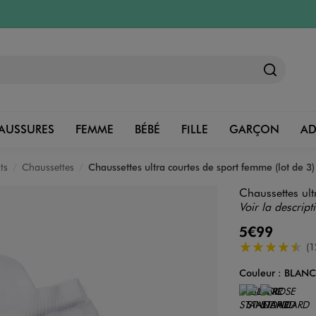
AUSSURES
FEMME
BÉBÉ
FILLE
GARÇON
A
ts
Chaussettes
Chaussettes ultra courtes de sport femme (lot de 3)
Chaussettes ult
Voir la descript
5€99
4.5/5 de moye
(1
Couleur :
BLAN
Couleur
Choisissez votre 