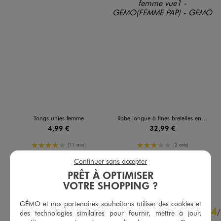
Tongs unies femme
Robe longue à fines bretelles en maille imprimée femme
4,99 €
32,99 €
4/5 de moyenne
3/5 de moyenne
(11 avis)
(2 avis)
Continuer sans accepter
AU PANIER
AU PANIER
AJOUTER
AJOUTER
PRÊT À OPTIMISER
VOTRE SHOPPING ?
GÉMO et nos partenaires souhaitons utiliser des cookies et
4.4
4
/
5
/
des technologies similaires pour fournir, mettre à jour,