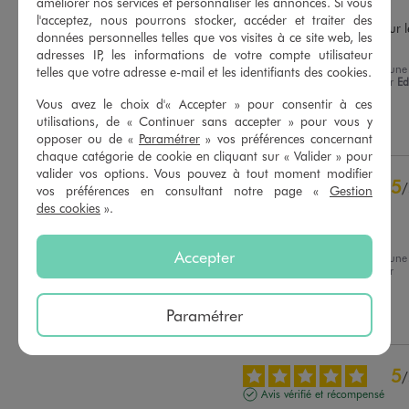
Avis vérifié et récompensé
améliorer nos services et personnaliser les annonces. Si vous
l'acceptez, nous pourrons stocker, accéder et traiter des
Confortable au maintien sur le
données personnelles telles que vos visites à ce site web, les
pied
adresses IP, les informations de votre compte utilisateur
Avis du
30/06/2026
, suite à une
telles que votre adresse e-mail et les identifiants des cookies.
Basé sur
5
avis soumis à un
expérience du
18/06/2026
par
Ed
contrôle
P.
Vous avez le choix d'« Accepter » pour consentir à ces
Voir tous les avis sur ce site
utilisations, de « Continuer sans accepter » pour vous y
Utile
(0)
Signaler
opposer ou de «
Paramétrer
» vos préférences concernant
5
étoiles
2
chaque catégorie de cookie en cliquant sur « Valider » pour
4
étoiles
3
valider vos options. Vous pouvez à tout moment modifier
3
étoiles
0
5
/
vos préférences en consultant notre page «
Gestion
2
étoiles
0
Avis vérifié et récompensé
des cookies
».
1
étoile
0
Très bien
Accepter
Trier les avis
Avis du
24/06/2026
, suite à une
expérience du
10/06/2026
par
Dorothee B.
Paramétrer
Utile
(0)
Signaler
5
/
Avis vérifié et récompensé