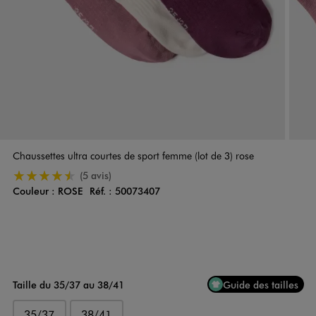
Chaussettes ultra courtes de sport femme (lot de 3) rose
4.5/5 de moyenne
(5 avis)
Couleur :
ROSE
Réf. :
50073407
Couleur
Choisissez votre Couleur
Taille du 35/37 au 38/41
Guide des tailles
35/37
38/41