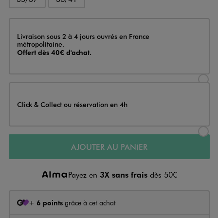
Livraison
Livraison sous 2 à 4 jours ouvrés en France
métropolitaine.
Offert dès 40€ d'achat.
Sélectionner l’option de livraison
Click & Collect ou réservation en 4h
Sélectionner l’option de livraiso
AJOUTER AU PANIER
Payez en
3X sans frais
dès 50€
+
6 points
grâce à cet achat