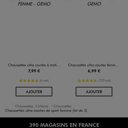
Chaussettes ultra courtes à motif léopard femme (lot de 5)
Chaussettes ultra courtes femme (lot de 5 paires)
7,99 €
6,99 €
4.5/5 de moyenne
4.5/5 de moyenne
(6 avis)
(733 avis)
AU PANIER
AU PANIER
AJOUTER
AJOUTER
Chaussettes, Collants
Chaussettes
Accueil
Femme
Lingerie
Chaussettes ultra courtes de sport femme (lot de 3)
390 MAGASINS EN FRANCE