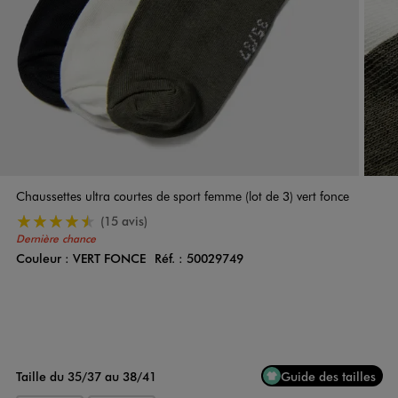
Chaussettes ultra courtes de sport femme (lot de 3) vert fonce
4.5/5 de moyenne
(15 avis)
Dernière chance
Couleur :
VERT FONCE
Réf. :
50029749
Couleur
Choisissez votre Couleur
Taille du 35/37 au 38/41
Guide des tailles