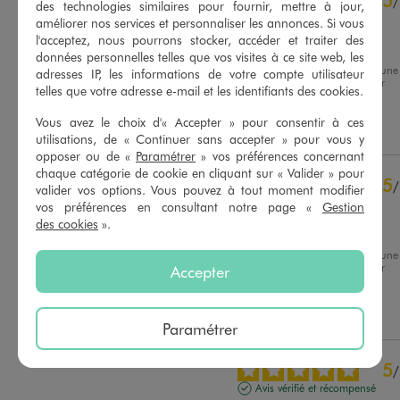
/
5
/
des technologies similaires pour fournir, mettre à jour,
Avis vérifié et récompensé
améliorer nos services et personnaliser les annonces. Si vous
l'acceptez, nous pourrons stocker, accéder et traiter des
Elle sont bien
données personnelles telles que vos visites à ce site web, les
Avis du
04/08/2026
, suite à une
adresses IP, les informations de votre compte utilisateur
expérience du
22/07/2026
par
Basé sur
15
avis soumis à un
telles que votre adresse e-mail et les identifiants des cookies.
Paulette H.
contrôle
Voir tous les avis sur ce site
Vous avez le choix d'« Accepter » pour consentir à ces
Utile
(0)
Signaler
utilisations, de « Continuer sans accepter » pour vous y
5
étoiles
12
opposer ou de «
Paramétrer
» vos préférences concernant
chaque catégorie de cookie en cliquant sur « Valider » pour
4
étoiles
1
5
/
valider vos options. Vous pouvez à tout moment modifier
3
étoiles
2
Avis vérifié et récompensé
vos préférences en consultant notre page «
Gestion
2
étoiles
0
des cookies
».
Parfait  rien à dire !
1
étoile
0
Avis du
03/06/2026
, suite à une
Trier les avis
expérience du
21/05/2026
par
Accepter
Laurence D.
Utile
(0)
Signaler
Paramétrer
5
/
Avis vérifié et récompensé