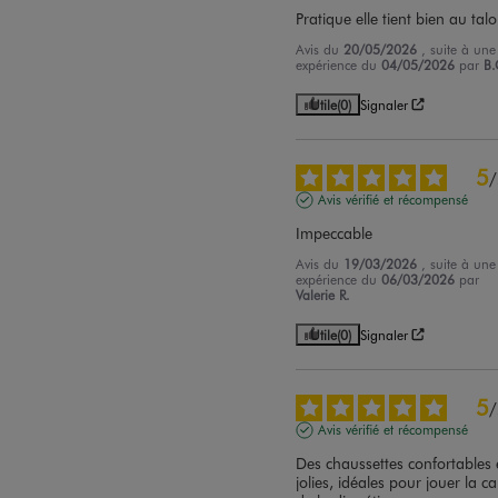
Pratique elle tient bien au tal
Avis du
20/05/2026
, suite à une
expérience du
04/05/2026
par
B.
Utile
(0)
Signaler
5
/
Avis vérifié et récompensé
Impeccable
Avis du
19/03/2026
, suite à une
expérience du
06/03/2026
par
Valerie R.
Utile
(0)
Signaler
5
/
Avis vérifié et récompensé
Des chaussettes confortables e
jolies, idéales pour jouer la car