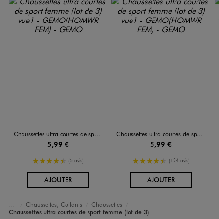
Chaussettes ultra courtes de sport femme (lot de 3)
Chaussettes ultra courtes de sport femme (lot de 3)
5,99 €
5,99 €
4.5/5 de moyenne
4.5/5 de moyenne
(5 avis)
(124 avis)
AU PANIER
AU PANIER
AJOUTER
AJOUTER
Chaussettes, Collants
Chaussettes
Accueil
Femme
Lingerie
Chaussettes ultra courtes de sport femme (lot de 3)