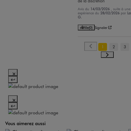
de la discrétion
Avis du
14/03/2026
, suite à une
expérience du
28/02/2026
par
La
G.
Utile
(0)
Signaler
1
2
3
Vous aimerez aussi