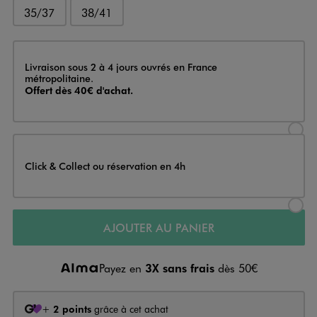
35/37
38/41
Livraison
Livraison sous 2 à 4 jours ouvrés en France
métropolitaine.
Offert dès 40€ d'achat.
Sélectionner l’option de livraison
Click & Collect ou réservation en 4h
Sélectionner l’option de livraiso
AJOUTER AU PANIER
Payez en
3X sans frais
dès 50€
+
2 points
grâce à cet achat