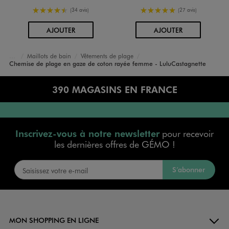
4.5/5 de moyenne
5/5 de moyenne
(34 avis)
(27 avis)
AU PANIER
AU PANIER
AJOUTER
AJOUTER
Maillots de bain
Vêtements de plage
Accueil
Femme
Vêtements
Chemise de plage en gaze de coton rayée femme - LuluCastagnette
390 MAGASINS EN FRANCE
Inscrivez-vous à notre newsletter
pour recevoir
les dernières offres de GÉMO !
S’abonner
MON SHOPPING EN LIGNE