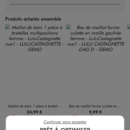
Produits achetés ensemble
Maillot de bain 1 pièce à bretelles multipositions femme - LuluCastagnette
Bas de maillot forme culotte en maille gaufrée femme - LuluCastagnette
24,99 €
9,99 €
-50% sur le 2ème produit d'été
-50% sur le 2ème produit d'été
Continuer sans accepter
5/5 de moyenne
5/5 de moyenne
(39 avis)
(38 avis)
PRÊT À OPTIMISER