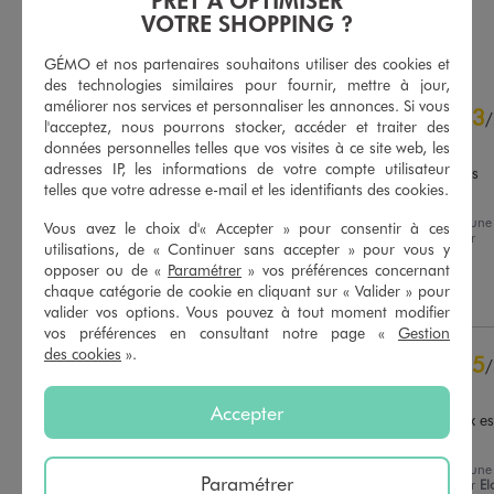
VOTRE SHOPPING ?
AU PANIER
AU PANIER
AJOUTER
AJOUTER
GÉMO et nos partenaires souhaitons utiliser des cookies et
des technologies similaires pour fournir, mettre à jour,
4.6
améliorer nos services et personnaliser les annonces. Si vous
3
/
5
/
l'acceptez, nous pourrons stocker, accéder et traiter des
Avis vérifié et récompensé
données personnelles telles que vos visites à ce site web, les
adresses IP, les informations de votre compte utilisateur
Taille a revoir au niveau des 
telles que votre adresse e-mail et les identifiants des cookies.
épaules
Avis du
08/08/2026
, suite à une
Vous avez le choix d'« Accepter » pour consentir à ces
Basé sur
23
avis soumis à un
expérience du
25/07/2026
par
contrôle
utilisations, de « Continuer sans accepter » pour vous y
Christine D.
Voir tous les avis sur ce site
opposer ou de «
Paramétrer
» vos préférences concernant
chaque catégorie de cookie en cliquant sur « Valider » pour
Utile
(0)
Signaler
5
étoiles
14
valider vos options. Vous pouvez à tout moment modifier
vos préférences en consultant notre page «
Gestion
4
étoiles
8
des cookies
».
3
étoiles
1
5
/
2
étoiles
0
Avis vérifié et récompensé
1
étoile
0
Accepter
Hyper quali même si le prix es
peu élevé
Trier les avis
Avis du
07/08/2026
, suite à une
Paramétrer
expérience du
18/07/2026
par
El