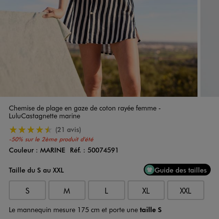
Chemise de plage en gaze de coton rayée femme -
LuluCastagnette marine
4.5/5 de moyenne
(21 avis)
-50% sur le 2ème produit d'été
Couleur :
MARINE
Réf. :
50074591
Couleur
Choisissez votre Couleur
Taille du S au XXL
Guide des tailles
S
M
L
XL
XXL
Le mannequin mesure 175 cm et porte une
taille S