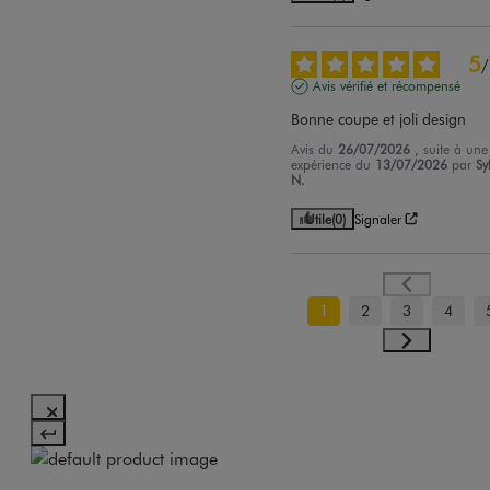
5
/
Avis vérifié et récompensé
Bonne coupe et joli design
Avis du
26/07/2026
, suite à une
expérience du
13/07/2026
par
Sy
N.
Utile
(0)
Signaler
1
2
3
4