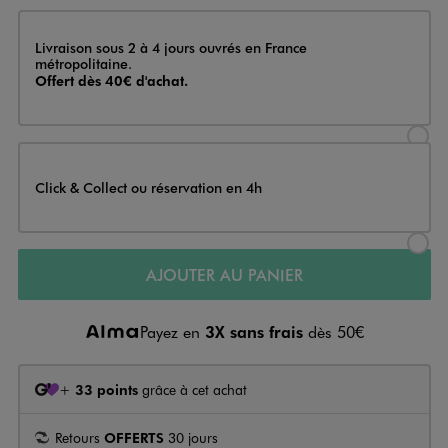
Livraison
Livraison sous 2 à 4 jours ouvrés en France
métropolitaine.
Offert dès 40€ d'achat.
Sélectionner l’option de livraison
Click & Collect ou réservation en 4h
Sélectionner l’option de livraiso
AJOUTER AU PANIER
Payez en
3X sans frais
dès 50€
+
33 points
grâce à cet achat
Retours
OFFERTS
30 jours