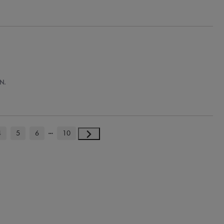
 N.
4
5
6
10