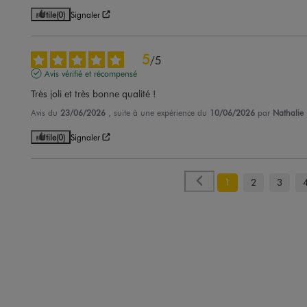
Utile
(0)
Signaler
5
/
5
Avis vérifié et récompensé
Très joli et très bonne qualité !
Avis du
23/06/2026
, suite à une expérience du
10/06/2026
par
Nathalie
Utile
(0)
Signaler
1
2
3