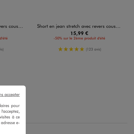
ousus femme
Short en jean stretch avec revers cousus femme
15,99 €
d'été
-50% sur le 2ème produit d'été
yenne
5/5 de moyenne
is)
(123 avis)
ns accepter
laires pour
 l'acceptez,
isites à ce
e adresse e-