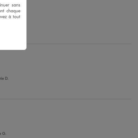
tinuer sans
ant chaque
uvez à tout
 G.
ie D.
e G.