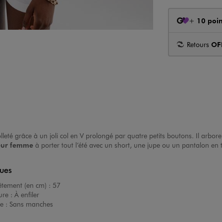
+
10 poin
Retours
OF
leté grâce à un joli col en V prolongé par quatre petits boutons. Il arbor
eur femme
à porter tout l’été avec un short, une jupe ou un pantalon en to
ques
êtement (en cm) :
57
ure :
À enfiler
e :
Sans manches