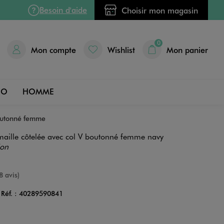
Besoin d'aide
Choisir mon magasin
0
Mon compte
Wishlist
Mon panier
DO
HOMME
boutonné femme
aille côtelée avec col V boutonné femme navy
ion
nne
8 avis)
Réf. :
40289590841
Couleur