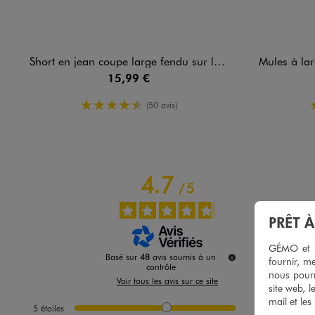
Short en jean coupe large fendu sur les côtés femme
Mules à larges
15,99 €
4.5/5 de moyenne
(50 avis)
4.7
/
5
PRÊT 
GÉMO et no
Basé sur
48
avis soumis à un
fournir, me
contrôle
nous pourr
Voir tous les avis sur ce site
site web, l
mail et les
5
étoiles
37