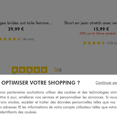
 brides ont toile femme - 5 Miles
Short en jean stretch avec revers c
29,99 €
15,99 €
-50% sur le 2ème produit 
4.5/5 de moyenne
(46 avis)
4.5/5 de mo
(133 av
5
/
5
Avis vérifié et récompensé
À OPTIMISER VOTRE SHOPPING ?
Continuer sa
Impeccable,belle tenue
Avis du
22/07/2026
, suite à une expérience du
09/07/2026
par
Sylvie P.
s partenaires souhaitons utiliser des cookies et des technologies simi
ttre à jour, améliorer nos services et personnaliser les annonces. Si vous
Utile
(0)
Signaler
ons stocker, accéder et traiter des données personnelles telles que vos v
es adresses IP, les informations de votre compte utilisateur telles que votr
 identifiants des cookies.
4
/
5