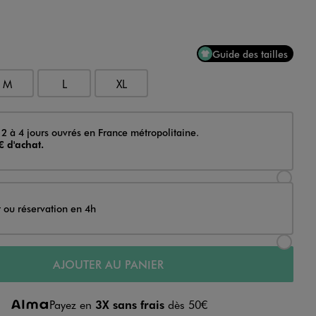
Guide des tailles
M
L
XL
 2 à 4 jours ouvrés en France métropolitaine.
€ d'achat.
Sélectionner l’option de livraison Achat et li
t ou réservation en 4h
Sélectionner l’option de livraison Achat et r
AJOUTER AU PANIER
Payez en
3X sans frais
dès 50€