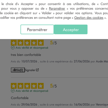
le choix d'« Accepter » pour consentir à ces utilisations, de « Con
Avis vérifié et récompensé
» pour vous y opposer ou de «
Paramétrer
» vos préférences concern
Ras
de cookie en cliquant sur « Valider » pour valider vos options. Vous po
ifier vos préférences en consultant notre page «
Gestion des cookies
».
Avis du
11/07/2026
, suite à une expérience du
29/06/2026
par
Christine
Utile
(0)
Signaler
Paramétrer
Accepter
5
/
5
Avis vérifié et récompensé
tres bien confortable
Avis du
10/07/2026
, suite à une expérience du
27/06/2026
par
Aude Mar
Utile
(0)
Signaler
5
/
5
Avis vérifié et récompensé
Confortable
Avis du
29/06/2026
, suite à une expérience du
16/06/2026
par
Veroniqu