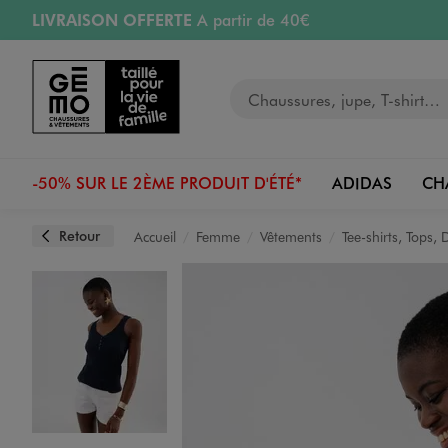
LIVRAISON OFFERTE
A partir de 40€
Aller au contenu principal
Aller à la navigation
RETRAIT ET LIVRAISON OFFERTE
en magasin
Votre recherche
RÉSERVATION GRATUITE
4h en magasin
Retours OFFERTS
pendant 30 jours
-50% SUR LE 2ÈME PRODUIT D'ÉTÉ*
ADIDAS
CH
Retour
Accueil
Femme
Vêtements
Tee-shirts, Tops,
Image 1 sur 3