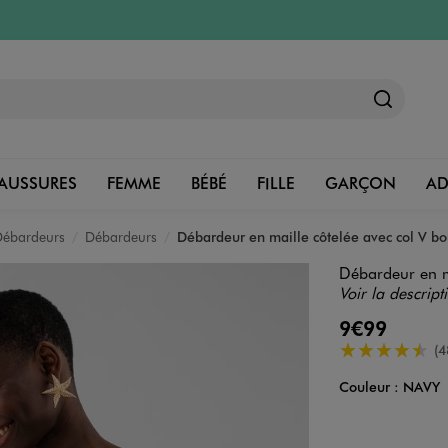
AUSSURES
FEMME
BÉBÉ
FILLE
GARÇON
A
 Débardeurs
Débardeurs
Débardeur en maille côtelée avec col V 
Débardeur en m
Voir la descript
9€99
4.5/5 de moye
(4
Couleur :
NAVY
Couleur
Choisissez votre 