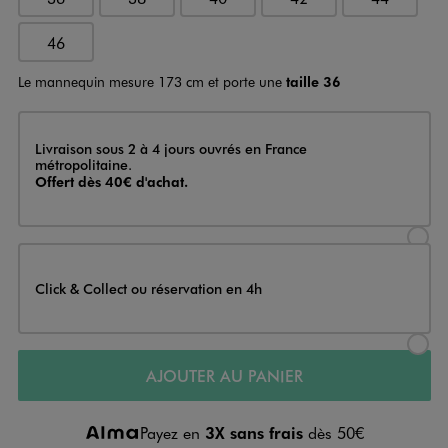
46
Le mannequin mesure 173 cm et porte une
taille 36
Livraison
Livraison sous 2 à 4 jours ouvrés en France
métropolitaine.
Offert dès 40€ d'achat.
Sélectionner l’option de livraison
Click & Collect ou réservation en 4h
Sélectionner l’option de livraiso
AJOUTER AU PANIER
Payez en
3X sans frais
dès 50€