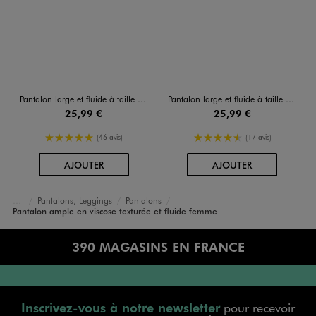
Pantalon large et fluide à taille élastiquée et liens à nouer femme
Pantalon large et fluide à taille élastiquée et liens à nouer femme
25,99 €
25,99 €
5/5 de moyenne
4.5/5 de moyenne
(46 avis)
(17 avis)
AU PANIER
AU PANIER
AJOUTER
AJOUTER
Pantalons, Leggings
Pantalons
Accueil
Femme
Vêtements
Pantalon ample en viscose texturée et fluide femme
390 MAGASINS EN FRANCE
Inscrivez-vous à notre newsletter
pour recevoir