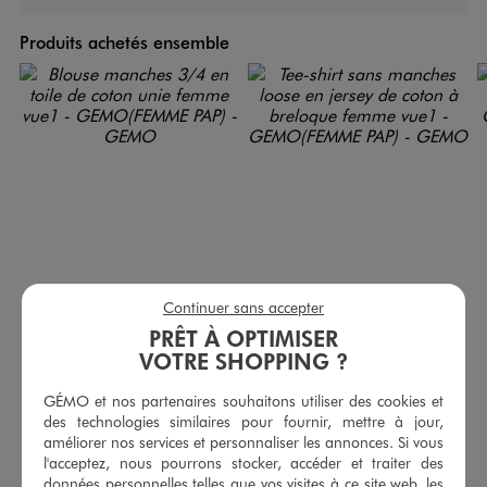
Produits achetés ensemble
Continuer sans accepter
PRÊT À OPTIMISER
VOTRE SHOPPING ?
Blouse manches 3/4 en toile de coton unie femme
Tee-shirt sans manches loose en jersey de coton à breloque femme
22,99 €
12,99 €
GÉMO et nos partenaires souhaitons utiliser des cookies et
-50% sur le 2ème produit d'été
des technologies similaires pour fournir, mettre à jour,
4.5/5 de moyenne
(15 avis)
améliorer nos services et personnaliser les annonces. Si vous
4.5/5 de moyenne
(19 avis)
l'acceptez, nous pourrons stocker, accéder et traiter des
données personnelles telles que vos visites à ce site web, les
AU PANIER
AU PANIER
AJOUTER
AJOUTER