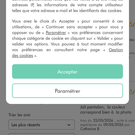
adresses IP, les informations de votre compte utilisateur
telles que votre adresse e-mail et les identifiants des cookies.
5
Vous avez le choix d'« Accepter » pour consentir à ces
5
/
5
/
utilisations, de « Continuer sans accepter » pour vous y
Avis vérifié et récompensé
opposer ou de «
Paramétrer
» vos préférences concernant
chaque catégorie de cookie en cliquant sur « Valider » pour
J'adore. Prévoir 1 à 2 taille au 
valider vos options. Vous pouvez à tout moment modifier
dessous de sa vraie taille.
vos préférences en consultant notre page «
Gestion
Avis du
13/06/2026
, suite à une
Basé sur
4
avis soumis à un
des cookies
».
expérience du
30/05/2026
par
contrôle
Audrey D.
Voir tous les avis sur ce site
Accepter
Utile
(0)
Signaler
5
étoiles
4
4
étoiles
0
3
étoiles
0
Paramétrer
5
/
2
étoiles
0
Avis vérifié et récompensé
1
étoile
0
Joli pantalon,  la couleur 
correspond bien à  la photo
Trier les avis
Avis du
22/05/2026
, suite à une
expérience du
09/05/2026
par
Catherine B.