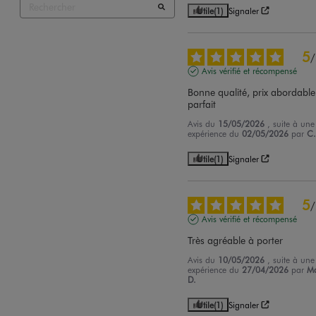
Utile
(1)
Signaler
5
/
Avis vérifié et récompensé
Bonne qualité, prix abordable 
parfait
Avis du
15/05/2026
, suite à une
expérience du
02/05/2026
par
C.
Utile
(1)
Signaler
5
/
Avis vérifié et récompensé
Très agréable à porter
Avis du
10/05/2026
, suite à une
expérience du
27/04/2026
par
M
D.
Utile
(1)
Signaler