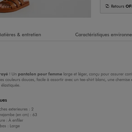
Retours
OF
atières & entretien
Caractéristiques environn
rayé
! Un
pantalon pour femme
large et léger, conçu pour assurer confo
es couleurs douces, facile à assortir avec un tee-shirt blanc, une chemise
 élastiquée.
ques
hes exterieures :
2
rejambe (en cm) :
63
ure :
À enfiler
bas :
Large