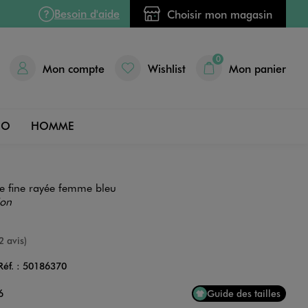
Besoin d'aide
Choisir mon magasin
0
Mon compte
Wishlist
Mon panier
DO
HOMME
le fine rayée femme bleu
ion
nne
2 avis)
Réf. :
50186370
Couleur
6
Guide des tailles