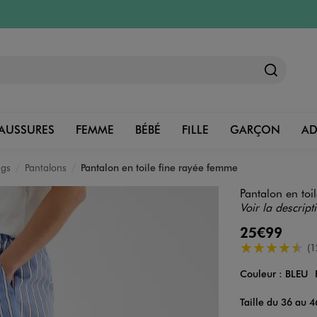
AUSSURES
FEMME
BÉBÉ
FILLE
GARÇON
A
ngs
Pantalons
Pantalon en toile fine rayée femme
Pantalon en toi
Voir la descript
25€99
4.5/5 de moye
(1
Couleur :
BLEU
Couleur
Choisissez votre 
Taille du 36 au 4