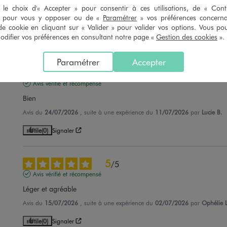
Comfortable et élégant
le choix d'« Accepter » pour consentir à ces utilisations, de « Con
» pour vous y opposer ou de «
Paramétrer
» vos préférences concern
Avis du
26/07/2026
, suite à une expérience du
13/07/2026
par
Frederic 
de cookie en cliquant sur « Valider » pour valider vos options. Vous po
ifier vos préférences en consultant notre page «
Gestion des cookies
».
Utile
(0)
Signaler
Paramétrer
Accepter
5
/
5
Avis vérifié et récompensé
Bien
Avis du
24/07/2026
, suite à une expérience du
11/07/2026
par
Lucie B.
Utile
(0)
Signaler
5
/
5
Avis vérifié et récompensé
Léger et agréable
Avis du
15/07/2026
, suite à une expérience du
02/07/2026
par
Ophélie L
Utile
(0)
Signaler