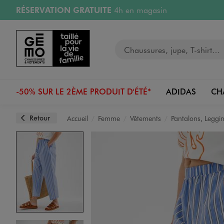
RÉSERVATION GRATUITE
4h en magasin
Aller au contenu principal
Aller à la navigation
Retours OFFERTS
pendant 30 jours
LIVRAISON OFFERTE
A partir de 40€
Image 4 sur 5
Votre recherche
-50% SUR LE 2ÈME PRODUIT D'ÉTÉ*
ADIDAS
CH
Retour
Accueil
Femme
Vêtements
Pantalons, Leggi
Image 5 sur 5
Image 1 sur 5