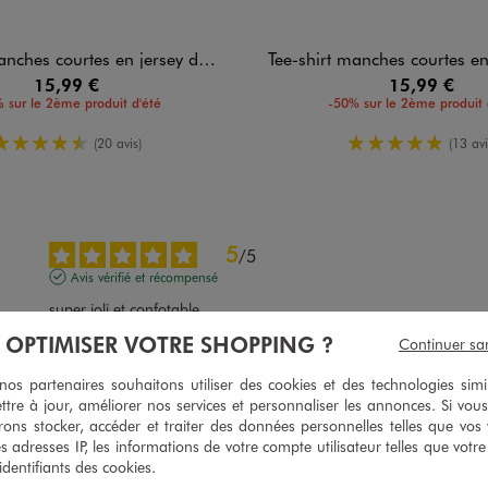
 courtes en jersey de coton imprimé femme
Tee-shirt manches courtes en jersey de coton
15,99 €
15,99 €
 sur le 2ème produit d'été
-50% sur le 2ème produit 
4.5/5 de moyenne
5/5 de moy
(20 avis)
(13 avi
5
/
5
Avis vérifié et récompensé
super joli et confotable
À OPTIMISER VOTRE SHOPPING ?
Avis du
04/08/2026
, suite à une expérience du
21/07/2026
par
Christine 
Continuer sa
Utile
(0)
Signaler
s partenaires souhaitons utiliser des cookies et des technologies simi
ttre à jour, améliorer nos services et personnaliser les annonces. Si vous
ons stocker, accéder et traiter des données personnelles telles que vos v
5
es adresses IP, les informations de votre compte utilisateur telles que votr
/
5
 identifiants des cookies.
Avis vérifié et récompensé