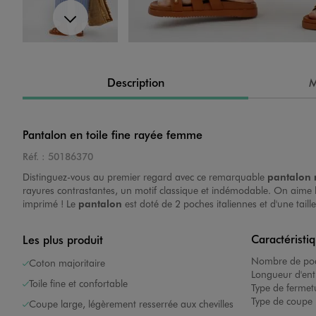
Suivant
Image 4 sur 5
Description
M
Pantalon en toile fine rayée femme
Réf. :
50186370
Image 5 sur 5
Distinguez-vous au premier regard avec ce remarquable
pantalon 
rayures contrastantes, un motif classique et indémodable. On aime l
imprimé ! Le
pantalon
est doté de 2 poches italiennes et d'une taille
Caractéristi
Les plus produit
Nombre de poc
Coton majoritaire
Longueur d'ent
Toile fine et confortable
Type de fermet
Image 1 sur 5
Type de coupe 
Coupe large, légèrement resserrée aux chevilles