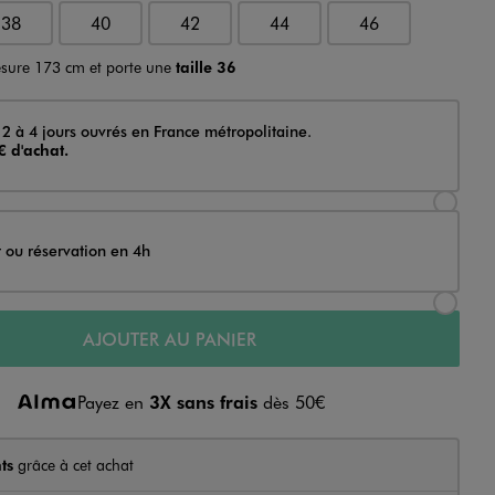
38
40
42
44
46
sure 173 cm et porte une
taille 36
 2 à 4 jours ouvrés en France métropolitaine.
€ d'achat.
Sélectionner l’option de livraison Achat et li
t ou réservation en 4h
Sélectionner l’option de livraison Achat et r
AJOUTER AU PANIER
Payez en
3X sans frais
dès 50€
ts
grâce à cet achat