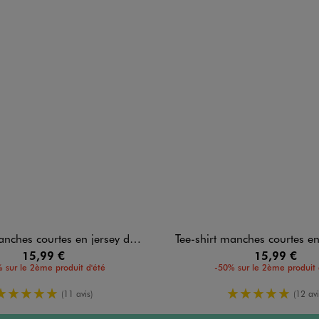
 courtes en jersey de coton imprimé femme
Tee-shirt manches courtes en jersey de coton
15,99 €
15,99 €
 sur le 2ème produit d'été
-50% sur le 2ème produit 
5/5 de moyenne
5/5 de moy
(11 avis)
(12 avi