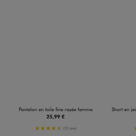
Pantalon en toile fine rayée femme
Short en jean c
25,99 €
4.5/5 de moyenne
(12 avis)