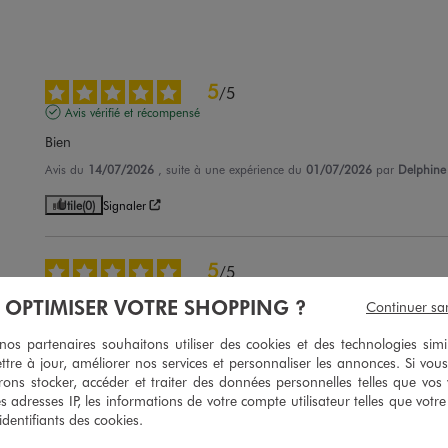
5
/
5
Avis vérifié et récompensé
Bien
Avis du
14/07/2026
, suite à une expérience du
01/07/2026
par
Delphine 
Utile
(0)
Signaler
5
/
5
Avis vérifié et récompensé
À OPTIMISER VOTRE SHOPPING ?
Continuer sa
parfait , très fluide agréable à porter
s partenaires souhaitons utiliser des cookies et des technologies simi
Avis du
16/06/2026
, suite à une expérience du
01/06/2026
par
Cecile P.
ttre à jour, améliorer nos services et personnaliser les annonces. Si vous
ons stocker, accéder et traiter des données personnelles telles que vos v
Utile
(0)
Signaler
es adresses IP, les informations de votre compte utilisateur telles que votr
 identifiants des cookies.