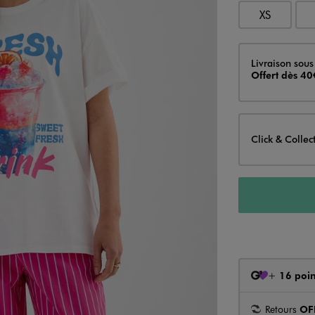
XS
Livraison
Livraison sous
Offert dès 40
Click & Collec
+
16 poin
Retours
OF