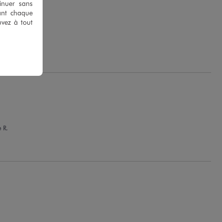
tinuer sans
ant chaque
uvez à tout
.
 R.