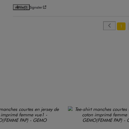
Utile
(0)
Signaler
1