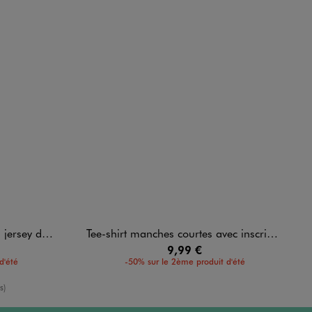
 imprimé femme
Tee-shirt manches courtes avec inscription coupe oversize femme
9,99 €
d'été
-50% sur le 2ème produit d'été
enne
s)