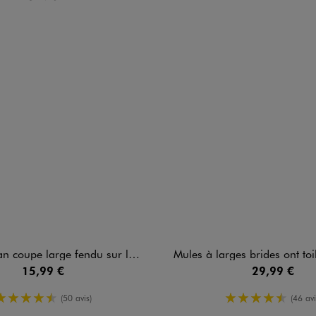
oupe large fendu sur les côtés femme
Mules à larges brides ont toile fem
15,99 €
29,99 €
4.5/5 de moyenne
4.5/5 de m
(50 avis)
(46 avi