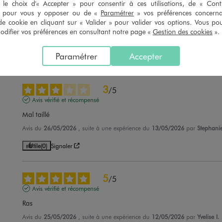
5
/
5
le choix d'« Accepter » pour consentir à ces utilisations, de « Con
Avis vérifié et récompensé
» pour vous y opposer ou de «
Paramétrer
» vos préférences concern
de cookie en cliquant sur « Valider » pour valider vos options. Vous po
Bonne tenue
ifier vos préférences en consultant notre page «
Gestion des cookies
».
Avis du
09/06/2026
, suite à une expérience du
27/05/2026
par
Brigitte G
Paramétrer
Accepter
Utile
(0)
Signaler
3
/
5
Avis vérifié et récompensé
Mal taillé
Avis du
26/05/2026
, suite à une expérience du
13/05/2026
par
Stephanie
Utile
(0)
Signaler
5
/
5
Avis vérifié et récompensé
Ras
Avis du
25/05/2026
, suite à une expérience du
12/05/2026
par
Yvelise I.