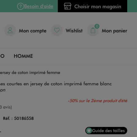
Besoin d'aide
Choisir mon magasin
0
Mon compte
Wishlist
Mon panier
DO
HOMME
 jersey de coton imprimé femme
hes courtes en jersey de coton imprimé femme blanc
ion
-50% sur le 2ème produit d'été
e
3 avis)
C
Réf. :
50186558
Couleur
L
Guide des tailles