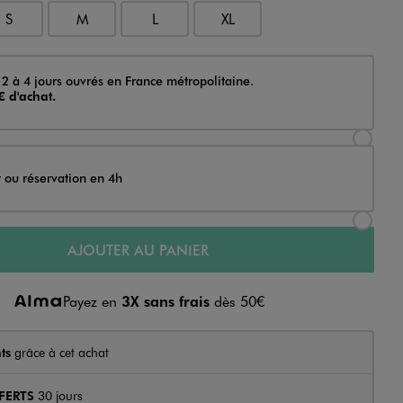
S
M
L
XL
 2 à 4 jours ouvrés en France métropolitaine.
€ d'achat.
Sélectionner l’option de livraison Achat et li
t ou réservation en 4h
Sélectionner l’option de livraison Achat et r
AJOUTER AU PANIER
Payez en
3X sans frais
dès 50€
ts
grâce à cet achat
FERTS
30 jours