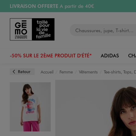
LIVRAISON OFFERTE
A partir de 40€
Aller au contenu principal
Aller à la navigation
RETRAIT ET LIVRAISON OFFERTE
en magasin
Votre recherche
RÉSERVATION GRATUITE
4h en magasin
Retours OFFERTS
pendant 30 jours
-50% SUR LE 2ÈME PRODUIT D'ÉTÉ*
ADIDAS
CH
Retour
Accueil
Femme
Vêtements
Tee-shirts, Tops,
Image 1 sur 4