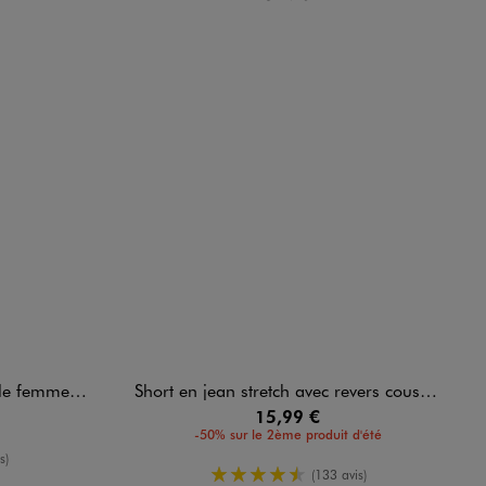
me - 5 Miles
Short en jean stretch avec revers cousus femme
15,99 €
-50% sur le 2ème produit d'été
oyenne
s)
4.5/5 de moyenne
(133 avis)