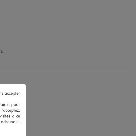
J.
ns accepter
laires pour
 l'acceptez,
isites à ce
e adresse e-