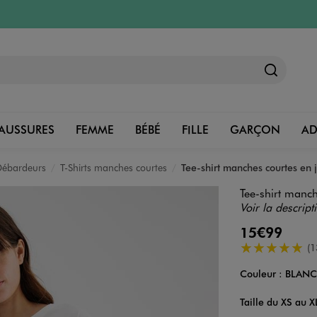
AUSSURES
FEMME
BÉBÉ
FILLE
GARÇON
A
 Débardeurs
T-Shirts manches courtes
Tee-shirt manches courtes en
Tee-shirt manc
Voir la descript
15€99
5/5 de moyenn
(1
Couleur :
BLAN
Couleur
Choisissez votre 
Taille du XS au X