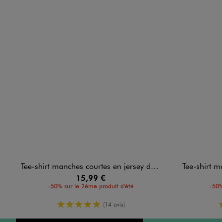
Tee-shirt manches courtes en jersey de coton imprimé femme
Tee-shirt manches
15,99 €
-50% sur le 2ème produit d'été
-50%
5/5 de moyenne
(14 avis)