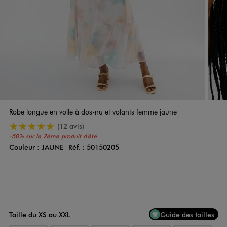
Robe longue en voile à dos-nu et volants femme jaune
5/5 de moyenne
(12 avis)
-50% sur le 2ème produit d'été
Couleur :
JAUNE
Réf. :
50150205
Couleur
Choisissez votre Couleur
Taille du XS au XXL
Guide des tailles