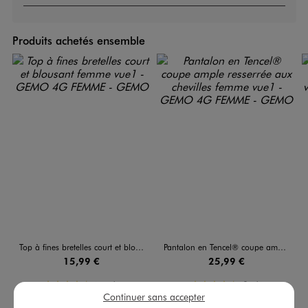
Produits achetés ensemble
Top à fines bretelles court et blousant femme
Pantalon en Tencel® coupe ample resserrée aux chevilles femme
15,99 €
25,99 €
4.5/5 de moyenne
4.5/5 de moyenne
(15 avis)
(8 avis)
Continuer sans accepter