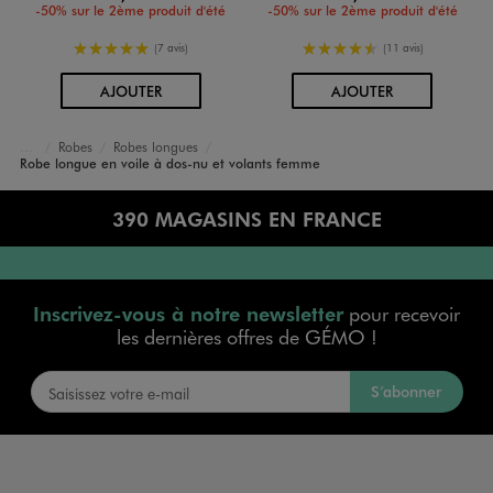
-50% sur le 2ème produit d'été
-50% sur le 2ème produit d'été
5/5 de moyenne
4.5/5 de moyenne
(7 avis)
(11 avis)
AU PANIER
AU PANIER
AJOUTER
AJOUTER
Robes
Robes longues
Accueil
Femme
Vêtements
Robe longue en voile à dos-nu et volants femme
390 MAGASINS EN FRANCE
Inscrivez-vous à notre newsletter
pour recevoir
les dernières offres de GÉMO !
S’abonner