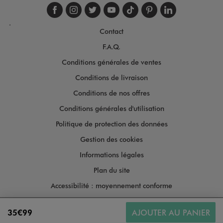
Suivez-nous sur faceboo
Suivez-nous sur inst
Suivez-nous sur twi
Suivez-nous sur
Suivez-nous s
Suivez-nou
Suivez-
.
Contact
F.A.Q.
Conditions générales de ventes
Conditions de livraison
Conditions de nos offres
Conditions générales d'utilisation
Politique de protection des données
Gestion des cookies
Informations légales
Plan du site
Accessibilité : moyennement conforme
35€99
AJOUTER AU PANIER
Copyright © 2026