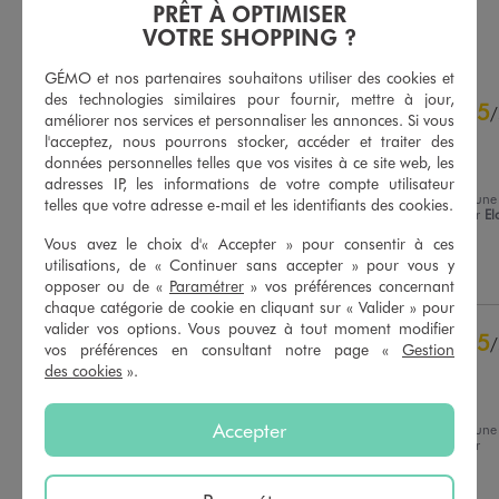
PRÊT À OPTIMISER
AU PANIER
AU PANIER
AJOUTER
AJOUTER
VOTRE SHOPPING ?
GÉMO et nos partenaires souhaitons utiliser des cookies et
4.8
des technologies similaires pour fournir, mettre à jour,
5
/
5
/
améliorer nos services et personnaliser les annonces. Si vous
Avis vérifié et récompensé
l'acceptez, nous pourrons stocker, accéder et traiter des
données personnelles telles que vos visites à ce site web, les
Parfaite
adresses IP, les informations de votre compte utilisateur
Avis du
22/07/2026
, suite à une
telles que votre adresse e-mail et les identifiants des cookies.
expérience du
09/07/2026
par
El
Basé sur
12
avis soumis à un
P.
contrôle
Vous avez le choix d'« Accepter » pour consentir à ces
Voir tous les avis sur ce site
utilisations, de « Continuer sans accepter » pour vous y
Utile
(0)
Signaler
opposer ou de «
Paramétrer
» vos préférences concernant
5
étoiles
10
chaque catégorie de cookie en cliquant sur « Valider » pour
valider vos options. Vous pouvez à tout moment modifier
4
étoiles
2
5
/
vos préférences en consultant notre page «
Gestion
3
étoiles
0
Avis vérifié et récompensé
des cookies
».
2
étoiles
0
Juste magnifique
1
étoile
0
Accepter
Avis du
22/07/2026
, suite à une
Trier les avis
expérience du
08/07/2026
par
Justine F.