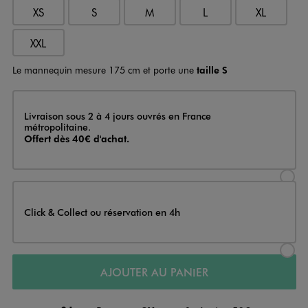
XS
S
M
L
XL
XXL
Le mannequin mesure 175 cm et porte une
taille S
Livraison
Livraison sous 2 à 4 jours ouvrés en France
métropolitaine.
Offert dès 40€ d'achat.
Sélectionner l’option de livraison
Click & Collect ou réservation en 4h
Sélectionner l’option de livraiso
AJOUTER AU PANIER