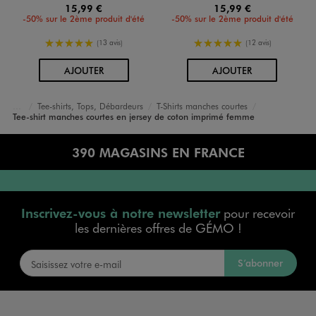
15,99 €
15,99 €
-50% sur le 2ème produit d'été
-50% sur le 2ème produit d'été
5/5 de moyenne
5/5 de moyenne
(13 avis)
(12 avis)
AU PANIER
AU PANIER
AJOUTER
AJOUTER
Tee-shirts, Tops, Débardeurs
T-Shirts manches courtes
Accueil
Femme
Vêtements
Tee-shirt manches courtes en jersey de coton imprimé femme
390 MAGASINS EN FRANCE
Inscrivez-vous à notre newsletter
pour recevoir
les dernières offres de GÉMO !
S’abonner