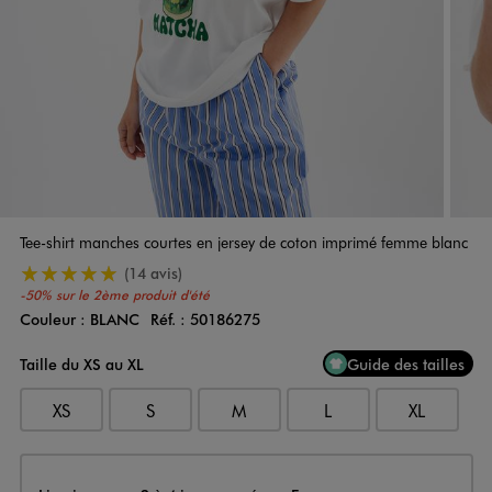
Tee-shirt manches courtes en jersey de coton imprimé femme blanc
5/5 de moyenne
(14 avis)
-50% sur le 2ème produit d'été
Couleur :
BLANC
Réf. :
50186275
Couleur
Choisissez votre Couleur
Taille du XS au XL
Guide des tailles
XS
S
M
L
XL
Livraison