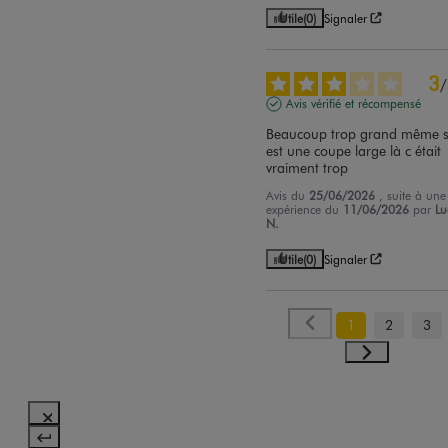
Utile
(0)
Signaler
3
/
Avis vérifié et récompensé
Beaucoup trop grand même si
est une coupe large là c était 
vraiment trop
Avis du
25/06/2026
, suite à une
expérience du
11/06/2026
par
Lu
N.
Utile
(0)
Signaler
1
2
3