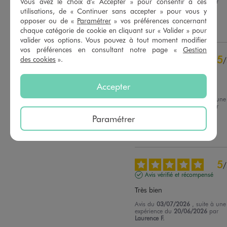
Vous avez le choix d'« Accepter » pour consentir à ces
expérience du
26/06/2026
par
Trier les avis
Véronique G.
utilisations, de « Continuer sans accepter » pour vous y
opposer ou de «
Paramétrer
» vos préférences concernant
Utile
(0)
Signaler
chaque catégorie de cookie en cliquant sur « Valider » pour
valider vos options. Vous pouvez à tout moment modifier
vos préférences en consultant notre page «
Gestion
5
des cookies
».
/
Avis vérifié et récompensé
confortable
Accepter
Avis du
07/07/2026
, suite à une
expérience du
22/06/2026
par
Laetitia J.
Paramétrer
Utile
(0)
Signaler
5
/
Avis vérifié et récompensé
Très bien
Avis du
03/07/2026
, suite à une
expérience du
20/06/2026
par
Laurence F.