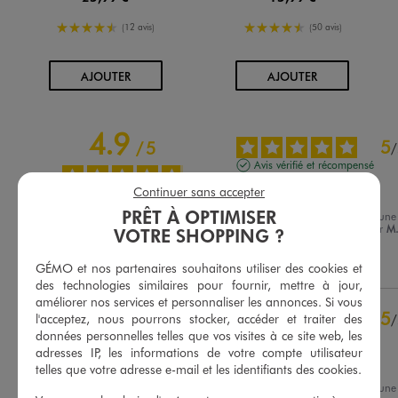
4.5/5 de moyenne
4.5/5 de moyenne
(12 avis)
(50 avis)
AU PANIER
AU PANIER
AJOUTER
AJOUTER
4.9
5
/
5
/
Avis vérifié et récompensé
Bonne qualite
Continuer sans accepter
PRÊT À OPTIMISER
Avis du
15/07/2026
, suite à une
expérience du
02/07/2026
par
M
VOTRE SHOPPING ?
Basé sur
14
avis soumis à un
contrôle
Utile
(0)
Signaler
Voir tous les avis sur ce site
GÉMO et nos partenaires souhaitons utiliser des cookies et
des technologies similaires pour fournir, mettre à jour,
5
étoiles
13
améliorer nos services et personnaliser les annonces. Si vous
5
/
l'acceptez, nous pourrons stocker, accéder et traiter des
4
étoiles
0
données personnelles telles que vos visites à ce site web, les
Avis vérifié et récompensé
3
étoiles
1
adresses IP, les informations de votre compte utilisateur
2
étoiles
0
Oversize juste ce qu'il faut
telles que votre adresse e-mail et les identifiants des cookies.
1
étoile
0
Avis du
10/07/2026
, suite à une