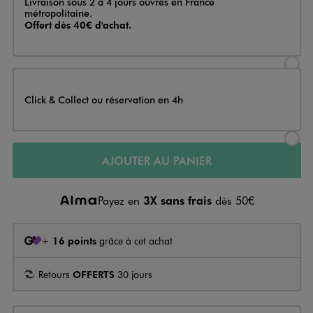
Livraison sous 2 à 4 jours ouvrés en France
métropolitaine.
Offert dès 40€ d'achat.
Sélectionner l’option de livraison
Click & Collect ou réservation en 4h
Sélectionner l’option de livraiso
AJOUTER AU PANIER
Payez en
3X sans frais
dès 50€
+
16 points
grâce à cet achat
Retours
OFFERTS
30 jours