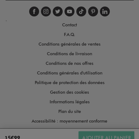
Suivez-nous sur faceboo
Suivez-nous sur inst
Suivez-nous sur twi
Suivez-nous sur
Suivez-nous s
Suivez-nou
Suivez-
.
Contact
F.A.Q.
Conditions générales de ventes
Conditions de livraison
Conditions de nos offres
Conditions générales d'utilisation
Politique de protection des données
Gestion des cookies
Informations légales
Plan du site
Accessibilité : moyennement conforme
15€99
AJOUTER AU PANIER
Copyright © 2026