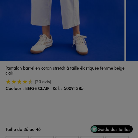
Pantalon barrel en coton stretch à taille élastiquée femme beige
clair
4.5/5 de moyenne
(20 avis)
Couleur :
BEIGE CLAIR
Réf. :
50091385
Couleur
Choisissez votre Couleur
Taille du 36 au 46
Guide des tailles