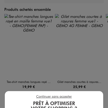
Produits achetés ensemble
Tee-shirt manches longues rayé en maille femme
Gilet manches courtes à rayures femme
19,99 €
25,99 €
4.5/5 de moyenne
4.5/5 de moyenne
(13 avis)
(28 avis)
Continuer sans accepter
PRÊT À OPTIMISER