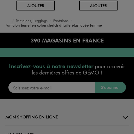
AU PANIER
AU PANIER
AJOUTER
AJOUTER
Pantalons, Leggings
Pantalons
Accueil
Femme
Vêtements
Pantalon barrel en coton stretch à taille élastiquée femme
390 MAGASINS EN FRANCE
Inscrivez-vous à notre newsletter
pour recevoir
les dernières offres de GÉMO !
S’abonner
MON SHOPPING EN LIGNE