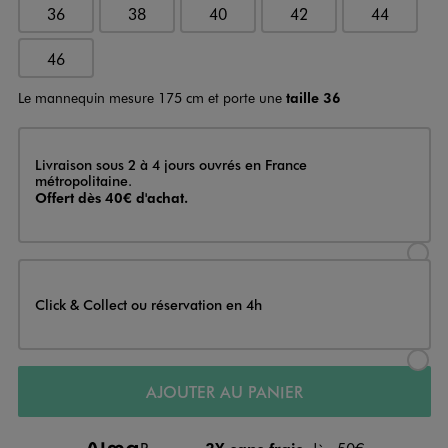
36
38
40
42
44
46
Le mannequin mesure 175 cm et porte une
taille 36
Livraison
Livraison sous 2 à 4 jours ouvrés en France
métropolitaine.
Offert dès 40€ d'achat.
Sélectionner l’option de livraison
Click & Collect ou réservation en 4h
Sélectionner l’option de livraiso
AJOUTER AU PANIER