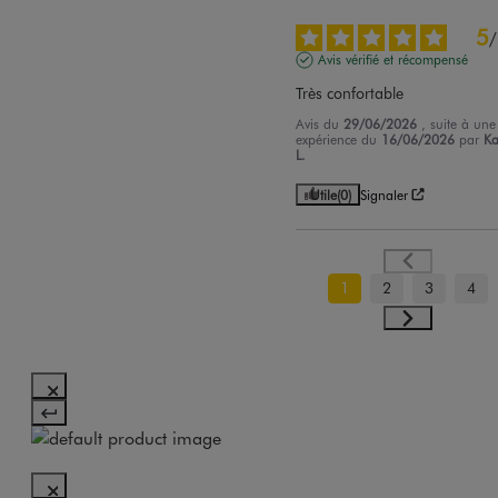
5
/
Avis vérifié et récompensé
Très confortable
Avis du
29/06/2026
, suite à une
expérience du
16/06/2026
par
Ka
L.
Utile
(0)
Signaler
1
2
3
4