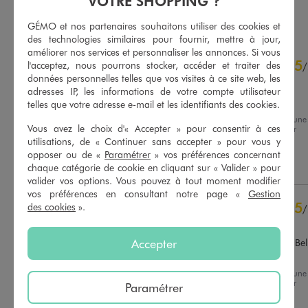
VOTRE SHOPPING ?
AU PANIER
AU PANIER
AJOUTER
AJOUTER
GÉMO et nos partenaires souhaitons utiliser des cookies et
des technologies similaires pour fournir, mettre à jour,
améliorer nos services et personnaliser les annonces. Si vous
4.7
5
/
5
l'acceptez, nous pourrons stocker, accéder et traiter des
/
données personnelles telles que vos visites à ce site web, les
Avis vérifié et récompensé
adresses IP, les informations de votre compte utilisateur
Confortable
telles que votre adresse e-mail et les identifiants des cookies.
Avis du
02/08/2026
, suite à une
Vous avez le choix d'« Accepter » pour consentir à ces
expérience du
20/07/2026
par
Basé sur
20
avis soumis à un
Dominique L.
utilisations, de « Continuer sans accepter » pour vous y
contrôle
opposer ou de «
Paramétrer
» vos préférences concernant
Voir tous les avis sur ce site
Utile
(0)
Signaler
chaque catégorie de cookie en cliquant sur « Valider » pour
valider vos options. Vous pouvez à tout moment modifier
5
étoiles
16
vos préférences en consultant notre page «
Gestion
4
étoiles
3
5
des cookies
».
/
3
étoiles
0
Avis vérifié et récompensé
2
étoiles
0
Accepter
Me convient parfaitement. Bell
1
étoile
1
allure je le recommande.
Trier les avis
Avis du
01/08/2026
, suite à une
expérience du
13/07/2026
par
Paramétrer
Colette M.