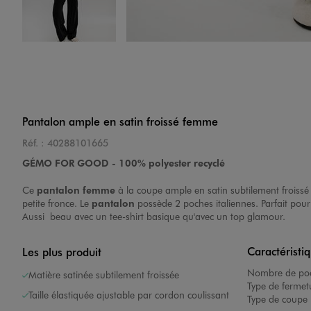
Image 4 sur 4
Pantalon ample en satin froissé femme
Réf. :
40288101665
GÉMO FOR GOOD - 100% polyester recyclé
Ce
pantalon femme
à la coupe ample en satin subtilement froissé 
petite fronce. Le
pantalon
possède 2 poches italiennes. Parfait pour 
Aussi beau avec un tee-shirt basique qu'avec un top glamour.
Caractéristi
Les plus produit
Nombre de poc
Matière satinée subtilement froissée
Type de fermet
Taille élastiquée ajustable par cordon coulissant
Type de coupe 