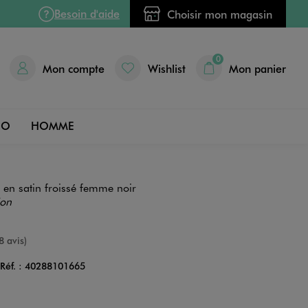
Besoin d'aide
Choisir mon magasin
0
Mon compte
Wishlist
Mon panier
DO
HOMME
 en satin froissé femme noir
ion
nne
8 avis)
Réf. :
40288101665
Couleur