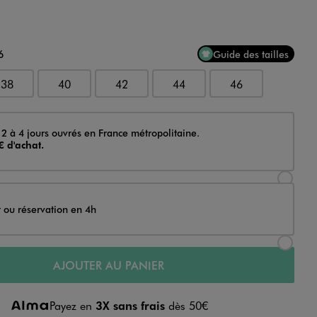
6
Guide des tailles
38
40
42
44
46
 2 à 4 jours ouvrés en France métropolitaine.
€ d'achat.
Sélectionner l’option de livraison Achat et li
t ou réservation en 4h
Sélectionner l’option de livraison Achat et r
AJOUTER AU PANIER
Payez en
3X sans frais
dès 50€