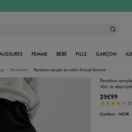
AUSSURES
FEMME
BÉBÉ
FILLE
GARÇON
A
ngs
Pantalons
Pantalon ample en satin froissé femme
Pantalon ample
Voir la descript
25€99
4.5/5 de moye
(2
Couleur :
NOIR
Couleur
Choisissez votre 