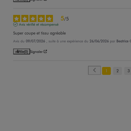
5
/
5
Avis vérifié et récompensé
Super coupe et tissu agréable
Avis du
09/07/2026
, suite à une expérience du
26/06/2026
par
Beatrice 
Utile
(0)
Signaler
1
2
3