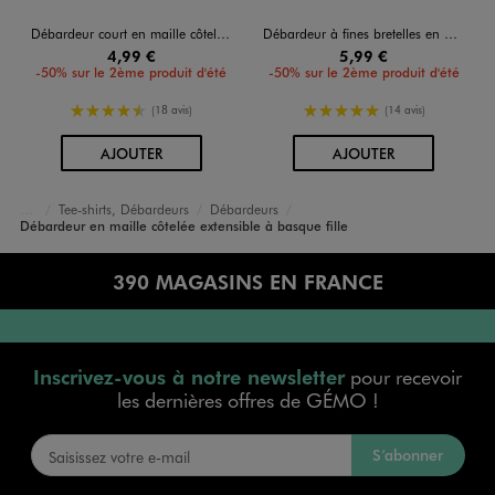
Débardeur court en maille côtelée fille
Débardeur à fines bretelles en maille pointelle fille
4,99 €
5,99 €
-50% sur le 2ème produit d'été
-50% sur le 2ème produit d'été
4.5/5 de moyenne
5/5 de moyenne
(18 avis)
(14 avis)
AU PANIER
AU PANIER
AJOUTER
AJOUTER
Tee-shirts, Débardeurs
Débardeurs
Accueil
Fille
Vêtements
Débardeur en maille côtelée extensible à basque fille
390 MAGASINS EN FRANCE
Inscrivez-vous à notre newsletter
pour recevoir
les dernières offres de GÉMO !
S’abonner