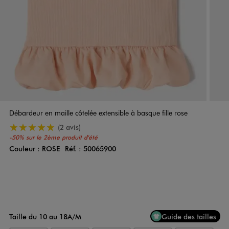
Débardeur en maille côtelée extensible à basque fille rose
5/5 de moyenne
(2 avis)
-50% sur le 2ème produit d'été
Couleur :
ROSE
Réf. :
50065900
Couleur
Choisissez votre Couleur
Taille du 10 au 18A/M
Guide des tailles