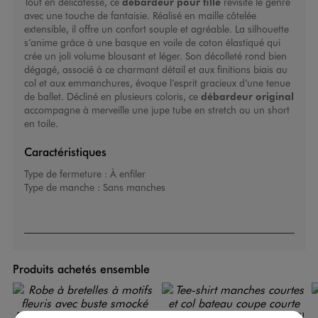
Tout en délicatesse, ce
débardeur pour fille
revisite le genre
avec une touche de fantaisie. Réalisé en maille côtelée
extensible, il offre un confort souple et agréable. La silhouette
s’anime grâce à une basque en voile de coton élastiqué qui
crée un joli volume blousant et léger. Son décolleté rond bien
dégagé, associé à ce charmant détail et aux finitions biais au
col et aux emmanchures, évoque l’esprit gracieux d’une tenue
de ballet. Décliné en plusieurs coloris, ce
débardeur original
accompagne à merveille une jupe tube en stretch ou un short
en toile.
Caractéristiques
Type de fermeture :
À enfiler
Type de manche :
Sans manches
Produits achetés ensemble