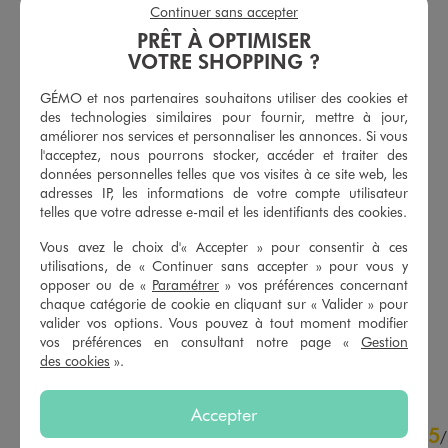
Continuer sans accepter
PRÊT À OPTIMISER
VOTRE SHOPPING ?
GÉMO et nos partenaires souhaitons utiliser des cookies et
des technologies similaires pour fournir, mettre à jour,
améliorer nos services et personnaliser les annonces. Si vous
l'acceptez, nous pourrons stocker, accéder et traiter des
données personnelles telles que vos visites à ce site web, les
adresses IP, les informations de votre compte utilisateur
telles que votre adresse e-mail et les identifiants des cookies.
Robe à bretelles à motifs fleuris avec buste smocké fille
Tee-shirt manches courtes et col bateau coupe courte fille
Vous avez le choix d'« Accepter » pour consentir à ces
17,99 €
6,99 €
utilisations, de « Continuer sans accepter » pour vous y
-50% sur le 2ème produit d'été
-50% sur le 2ème produit d'été
opposer ou de «
Paramétrer
» vos préférences concernant
4.5/5 de moyenne
4.5/5 de moyenne
chaque catégorie de cookie en cliquant sur « Valider » pour
(35 avis)
(2 avis)
valider vos options. Vous pouvez à tout moment modifier
vos préférences en consultant notre page «
Gestion
AU PANIER
AU PANIER
AJOUTER
AJOUTER
des cookies
».
Accepter
5
5
/
5
/