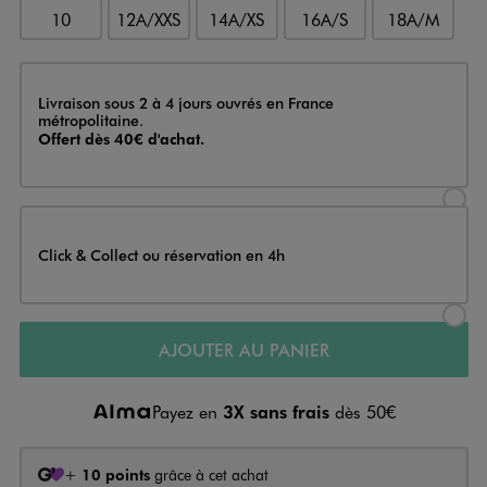
10
12A/XXS
14A/XS
16A/S
18A/M
Livraison
Livraison sous 2 à 4 jours ouvrés en France
métropolitaine.
Offert dès 40€ d'achat.
Sélectionner l’option de livraison
Click & Collect ou réservation en 4h
Sélectionner l’option de livraiso
AJOUTER AU PANIER
Payez en
3X sans frais
dès 50€
+
10 points
grâce à cet achat