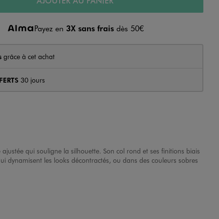
AJOUTER AU PANIER
Payez en
3X sans frais
dès 50€
s
grâce à cet achat
FERTS
30 jours
justée qui souligne la silhouette. Son col rond et ses finitions biais
 qui dynamisent les looks décontractés, ou dans des couleurs sobres