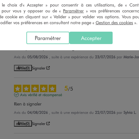
Avis du
05/08/2026
, suite à une expérience du
24/07/2026
par
Catherine
le choix d'« Accepter » pour consentir à ces utilisations, de « Con
» pour vous y opposer ou de «
Paramétrer
» vos préférences concern
Utile
(0)
Signaler
de cookie en cliquant sur « Valider » pour valider vos options. Vous po
ifier vos préférences en consultant notre page «
Gestion des cookies
».
5
/
5
Paramétrer
Accepter
Avis vérifié et récompensé
Taille qui correspond à l'affichage
Avis du
05/08/2026
, suite à une expérience du
23/07/2026
par
Marie-Jos
Utile
(0)
Signaler
5
/
5
Avis vérifié et récompensé
Rien à signaler
Avis du
04/08/2026
, suite à une expérience du
22/07/2026
par
Sylvia L.
Utile
(0)
Signaler