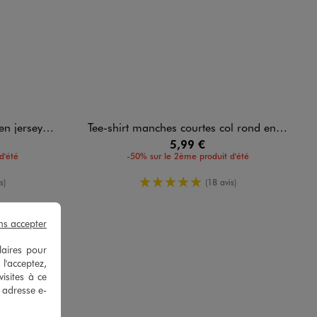
ton uni homme
Tee-shirt manches courtes col rond en coton homme
5,99 €
d'été
-50% sur le 2ème produit d'été
enne
5/5 de moyenne
s)
(18 avis)
ns accepter
laires pour
 l'acceptez,
isites à ce
e adresse e-