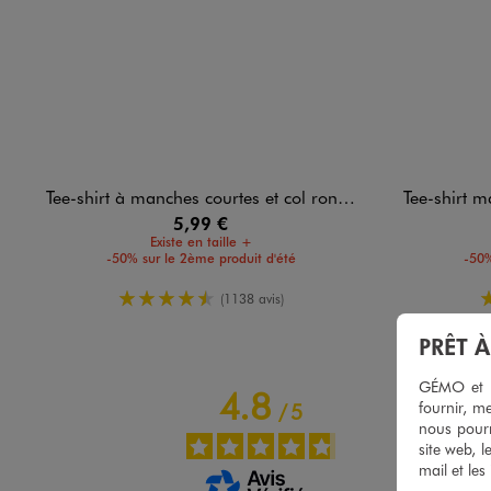
Tee-shirt à manches courtes et col rond homme
Tee-shirt manc
5,99 €
Existe en taille +
-50% sur le 2ème produit d'été
-50%
4.5/5 de moyenne
(1138 avis)
PRÊT 
GÉMO et no
4.8
fournir, me
/
5
nous pourr
site web, l
mail et les