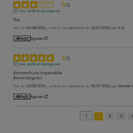
3
/
5
Avis vérifié et récompensé
Top
Avis du
04/08/2026
, suite à une expérience du
22/07/2026
par
A.G.
Utile
(0)
Signaler
5
/
5
Avis vérifié et récompensé
Emmanchures impeccables

Bonne longueur
Avis du
02/08/2026
, suite à une expérience du
20/07/2026
par
Mariette L
Utile
(0)
Signaler
1
2
3