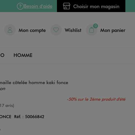
Besoin d'aide
Choisir mon magasin
0
Mon compte
Wishlist
Mon panier
DO
HOMME
aille côtelée homme kaki fonce
ion
-50% sur le 2ème produit d'été
e
17 avis)
FONCE
Réf. :
50066842
Couleur