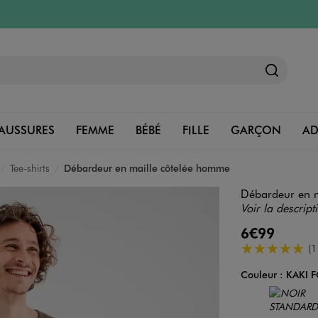
AUSSURES
FEMME
BÉBÉ
FILLE
GARÇON
A
Tee-shirts
Débardeur en maille côtelée homme
Débardeur en m
Voir la descript
6€99
5/5 de moyenn
(1
Couleur :
KAKI 
Couleur
Choisissez votre 