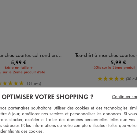
hes courtes col rond en coton homme
Tee-shirt à manches courtes en jersey de co
5,99 €
5,99 €
Existe en taille +
-50% sur le 2ème produit 
 sur le 2ème produit d'été
5/5 de moy
(30 avi
5/5 de moyenne
(161 avis)
À OPTIMISER VOTRE SHOPPING ?
Continuer sa
s partenaires souhaitons utiliser des cookies et des technologies simi
5
ttre à jour, améliorer nos services et personnaliser les annonces. Si vous
/
5
ons stocker, accéder et traiter des données personnelles telles que vos v
Avis vérifié et récompensé
es adresses IP, les informations de votre compte utilisateur telles que votr
Satisfait !
 identifiants des cookies.