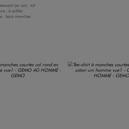
êtement (en cm) :
69
ure :
À enfiler
e :
Sans manches