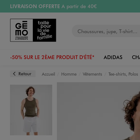
LIVRAISON OFFERTE
A partir de 40€
Aller au contenu principal
Aller à la navigation
RETRAIT ET LIVRAISON OFFERTE
en magasin
Votre recherche
RÉSERVATION GRATUITE
4h en magasin
Retours OFFERTS
pendant 30 jours
-50% SUR LE 2ÈME PRODUIT D'ÉTÉ*
ADIDAS
CH
Retour
Accueil
Homme
Vêtements
Tee-shirts, Polos
Image 1 sur 3