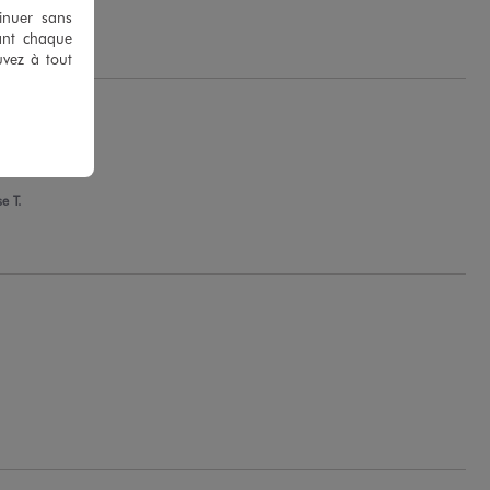
 J.
tinuer sans
ant chaque
uvez à tout
e T.