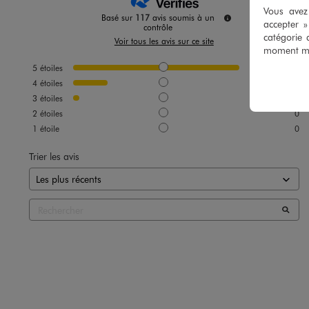
Vous avez 
Basé sur
117
avis soumis à un
accepter 
contrôle
catégorie 
Voir tous les avis sur ce site
moment mod
5
étoiles
95
4
étoiles
19
3
étoiles
3
2
étoiles
0
1
étoile
0
Trier les avis