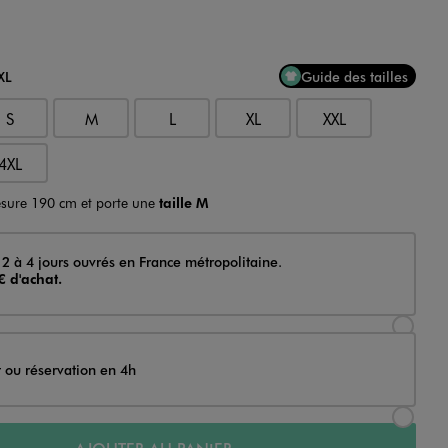
XL
Guide des tailles
S
M
L
XL
XXL
4XL
sure 190 cm et porte une
taille M
 2 à 4 jours ouvrés en France métropolitaine.
€ d'achat.
Sélectionner l’option de livraison Achat et li
t ou réservation en 4h
Sélectionner l’option de livraison Achat et r