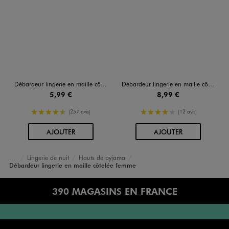
Débardeur lingerie en maille côtelée femme
Débardeur lingerie en maille côtelée femme
5,99 €
8,99 €
4.5/5 de moyenne
4/5 de moyenne
(257 avis)
(12 avis)
AU PANIER
AU PANIER
AJOUTER
AJOUTER
Lingerie de nuit
Hauts de pyjama
Accueil
Femme
Lingerie
Débardeur lingerie en maille côtelée femme
390 MAGASINS EN FRANCE