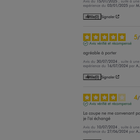
Avis du
15/01/2025
, suite à une
expérience du
03/01/2025
par
M.
Utile
(0)
Signaler
5
/
Avis vérifié et récompensé
agréable à porter
Avis du
30/07/2024
, suite à une
expérience du
16/07/2024
par
A.
Utile
(0)
Signaler
4
/
Avis vérifié et récompensé
La coupe ne me convenant pas
je l’ai échangé
Avis du
10/07/2024
, suite à une
expérience du
27/06/2024
par
A.