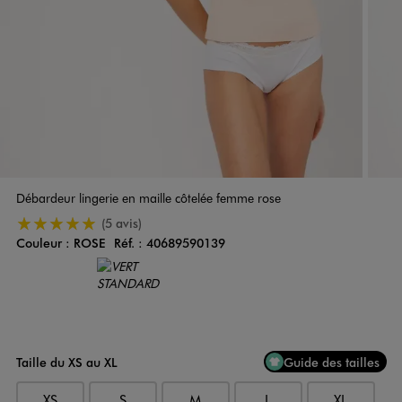
Débardeur lingerie en maille côtelée femme rose
5/5 de moyenne
(5 avis)
Couleur :
ROSE
Réf. :
40689590139
Couleur
Choisissez votre Couleur
Taille du XS au XL
Guide des tailles
XS
S
M
L
XL