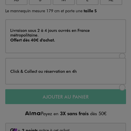
Le mannequin mesure 179 cm et porte une
taille S
Livraison
Livraison sous 2 à 4 jours ouvrés en France
métropolitaine.
Offert dès 40€ d'achat.
Sélectionner l’option de livraison
Click & Collect ou réservation en 4h
Sélectionner l’option de livraiso
AJOUTER AU PANIER
Payez en
3X sans frais
dès 50€
+
2 points
grâce à cet achat