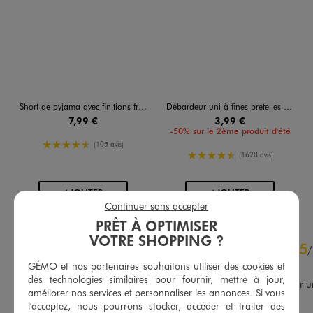
Short de pyjama avec finitions froncées femme
Débardeur uni à fines bretelles femme
7,99 €
3,99 €
-50% sur le 2ème produit d'été
4.5/5 de moyenne
(105 avis)
4.5/5 de moyenne
(1628 avis)
AU PANIER
AU PANIER
AJOUTER
AJOUTER
Continuer sans accepter
PRÊT À OPTIMISER
4.8
VOTRE SHOPPING ?
5
/
5
/
Avis vérifié et récompensé
GÉMO et nos partenaires souhaitons utiliser des cookies et
des technologies similaires pour fournir, mettre à jour,
Très agréable à porter pour u
améliorer nos services et personnaliser les annonces. Si vous
tenue décontractée
l'acceptez, nous pourrons stocker, accéder et traiter des