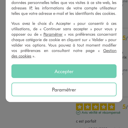
Avis du
17/07/2025
, suite à une
Basé sur
5
avis soumis à un
données personnelles telles que vos visites à ce site web, les
expérience du
17/06/2025
par
contrôle
adresses IP, les informations de votre compte utilisateur
Sandrine G.
Voir tous les avis sur ce site
telles que votre adresse e-mail et les identifiants des cookies.
Utile
(0)
Signaler
5
étoiles
4
Vous avez le choix d'« Accepter » pour consentir à ces
utilisations, de « Continuer sans accepter » pour vous y
4
étoiles
1
opposer ou de «
Paramétrer
» vos préférences concernant
3
étoiles
0
5
/
chaque catégorie de cookie en cliquant sur « Valider » pour
2
étoiles
0
Avis vérifié et récompensé
valider vos options. Vous pouvez à tout moment modifier
1
étoile
0
vos préférences en consultant notre page «
Gestion
Fidèle à la photo de bonne 
des cookies
».
qualité et rapport qualité prix 
Trier les avis
plus que correcte.
Avis du
01/05/2025
, suite à une
Accepter
expérience du
10/04/2025
par
Corinne C.
Utile
(0)
Signaler
Paramétrer
5
/
Avis vérifié et récompensé
c est parfait