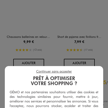
Chaussons ballerines en velours souple femme
Short de pyjama avec finitions froncées femme
9,99 €
7,99 €
4/5 de moyenne
4.5/5 de moyenne
(13 avis)
(17 avis)
AU PANIER
AU PANIER
AJOUTER
AJOUTER
Continuer sans accepter
PRÊT À OPTIMISER
4.8
5
/
5
VOTRE SHOPPING ?
/
Avis vérifié et récompensé
GÉMO et nos partenaires souhaitons utiliser des cookies et
agréable à porter
des technologies similaires pour fournir, mettre à jour,
améliorer nos services et personnaliser les annonces. Si vous
Avis du
02/07/2026
, suite à une
expérience du
19/06/2026
par
l'acceptez, nous pourrons stocker, accéder et traiter des
Basé sur
20
avis soumis à un
Catherine L.