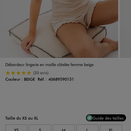
Débardeur lingerie en maille côtelée femme beige
5/5 de moyenne
(20 avis)
Couleur :
BEIGE
Réf. :
40689590151
Couleur
Choisissez votre Couleur
Taille du XS au XL
Guide des tailles
XS
S
M
L
XL