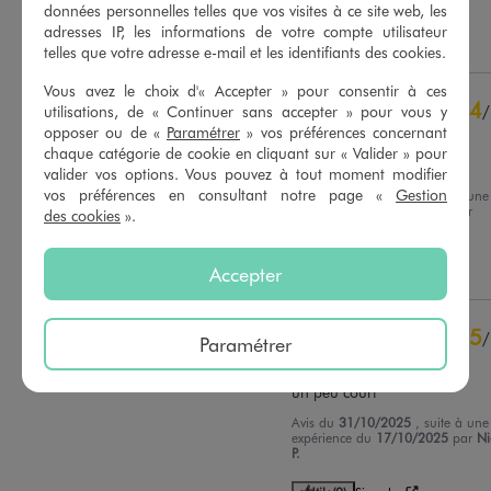
contrôle
données personnelles telles que vos visites à ce site web, les
Voir tous les avis sur ce site
adresses IP, les informations de votre compte utilisateur
Utile
(0)
Signaler
telles que votre adresse e-mail et les identifiants des cookies.
5
étoiles
16
Vous avez le choix d'« Accepter » pour consentir à ces
4
étoiles
4
4
/
utilisations, de « Continuer sans accepter » pour vous y
3
étoiles
0
opposer ou de «
Paramétrer
» vos préférences concernant
Avis vérifié et récompensé
2
étoiles
0
chaque catégorie de cookie en cliquant sur « Valider » pour
Oui comme d habitude
1
étoile
0
valider vos options. Vous pouvez à tout moment modifier
vos préférences en consultant notre page «
Gestion
Avis du
20/12/2025
, suite à une
Trier les avis
expérience du
07/12/2025
par
des cookies
».
Madeleine M.
Utile
(0)
Signaler
Accepter
5
/
Paramétrer
Avis vérifié et récompensé
un peu court
Avis du
31/10/2025
, suite à une
expérience du
17/10/2025
par
Ni
P.