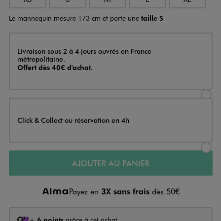
Le mannequin mesure 173 cm et porte une
taille S
Livraison
Livraison sous 2 à 4 jours ouvrés en France
métropolitaine.
Offert dès 40€ d'achat.
Sélectionner l’option de livraison
Click & Collect ou réservation en 4h
Sélectionner l’option de livraiso
AJOUTER AU PANIER
Payez en
3X sans frais
dès 50€
+
6 points
grâce à cet achat