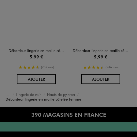
Débardeur lingerie en maille côtelée femme
Débardeur lingerie en maille côtelée femme
5,99 €
5,99 €
4.5/5 de moyenne
4.5/5 de moyenne
(257 avis)
(236 avis)
AU PANIER
AU PANIER
AJOUTER
AJOUTER
Lingerie de nuit
Hauts de pyjama
Accueil
Femme
Lingerie
Débardeur lingerie en maille côtelée femme
390 MAGASINS EN FRANCE