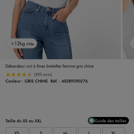
<12kg
CO2e
Débardeur uni à fines bretelles femme gris chine
4.5/5 de moyenne
(395 avis)
Couleur :
GRIS CHINE
Réf. :
40289590276
Couleur
Choisissez votre Couleur
Taille du XS au XXL
Guide des tailles
XS
S
M
L
XL