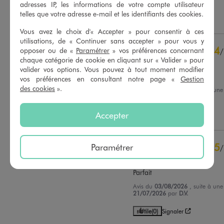
adresses IP, les informations de votre compte utilisateur
Basé sur
396
avis soumis à un
contrôle
telles que votre adresse e-mail et les identifiants des cookies.
Utile
(0)
Signaler
Voir tous les avis sur ce site
Vous avez le choix d'« Accepter » pour consentir à ces
utilisations, de « Continuer sans accepter » pour vous y
5
étoiles
271
4
opposer ou de «
Paramétrer
» vos préférences concernant
/
4
étoiles
104
chaque catégorie de cookie en cliquant sur « Valider » pour
Avis vérifié et récompensé
3
étoiles
12
valider vos options. Vous pouvez à tout moment modifier
2
étoiles
7
Bien
vos préférences en consultant notre page «
Gestion
1
étoile
2
des cookies
».
Avis du
06/08/2026
, suite à un
24/07/2026
par
Patricia G.
Trier les avis
Accepter
Utile
(0)
Signaler
5
Paramétrer
/
Avis vérifié et récompensé
Parfait
Avis du
03/08/2026
, suite à un
21/07/2026
par
D.V.
Utile
(0)
Signaler