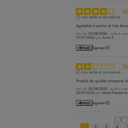
4
/
Avis vérifié et récompensé
Agréable à porter et très dou
Avis du
03/08/2026
, suite à un
07/07/2026
par
Anna F.
Utile
(0)
Signaler
2
/
Avis vérifié et récompensé
Produit de qualité moyenne S
Avis du
02/08/2026
, suite à un
20/07/2026
par
Marie-Therese M
Utile
(0)
Signaler
1
2
3
4