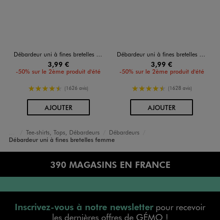
Débardeur uni à fines bretelles femme
Débardeur uni à fines bretelles femme
3,99 €
3,99 €
-50% sur le 2ème produit d'été
-50% sur le 2ème produit d'été
4.5/5 de moyenne
4.5/5 de moyenne
(1626 avis)
(1628 avis)
AU PANIER
AU PANIER
AJOUTER
AJOUTER
Tee-shirts, Tops, Débardeurs
Débardeurs
Accueil
Femme
Vêtements
Débardeur uni à fines bretelles femme
390 MAGASINS EN FRANCE
Inscrivez-vous à notre newsletter
pour recevoir
les dernières offres de GÉMO !