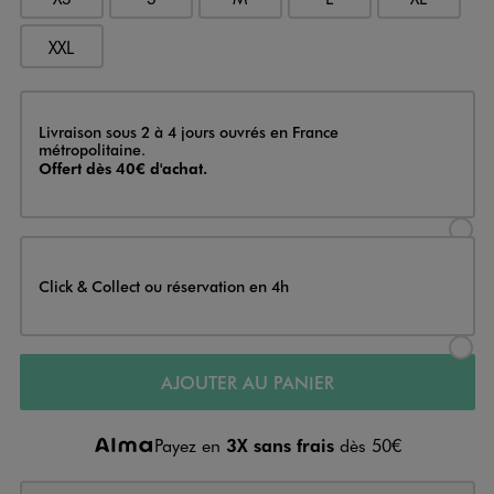
XXL
Livraison
Livraison sous 2 à 4 jours ouvrés en France
métropolitaine.
Offert dès 40€ d'achat.
Sélectionner l’option de livraison
Click & Collect ou réservation en 4h
Sélectionner l’option de livraiso
AJOUTER AU PANIER
Payez en
3X sans frais
dès 50€