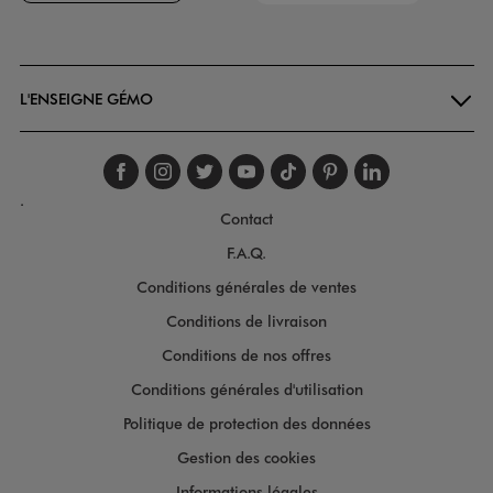
Goodays
L'ENSEIGNE GÉMO
Suivez-nous sur faceboo
Suivez-nous sur inst
Suivez-nous sur twi
Suivez-nous sur
Suivez-nous s
Suivez-nou
Suivez-
.
Contact
F.A.Q.
Conditions générales de ventes
Conditions de livraison
Conditions de nos offres
Conditions générales d'utilisation
Politique de protection des données
Gestion des cookies
Informations légales