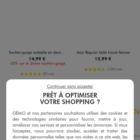
Soutien-gorge corbeille en dentelle à armatures
Jean Regular taille haute femme
14,99 €
15,99 €
-50% sur le 2ème soutien-gorge
4.5/5 de moyenne
(1369 avis)
5/5 de moyenne
(83 avis)
Continuer sans accepter
AU PANIER
AU PANIER
AJOUTER
AJOUTER
PRÊT À OPTIMISER
VOTRE SHOPPING ?
4.6
5
/
5
/
GÉMO et nos partenaires souhaitons utiliser des cookies et
Avis vérifié et récompensé
des technologies similaires pour fournir, mettre à jour,
améliorer nos services et personnaliser les annonces. Si vous
Parfait
l'acceptez, nous pourrons stocker, accéder et traiter des
Avis du
09/08/2026
, suite à un
données personnelles telles que vos visites à ce site web, les
01/07/2026
par
Amandine T.