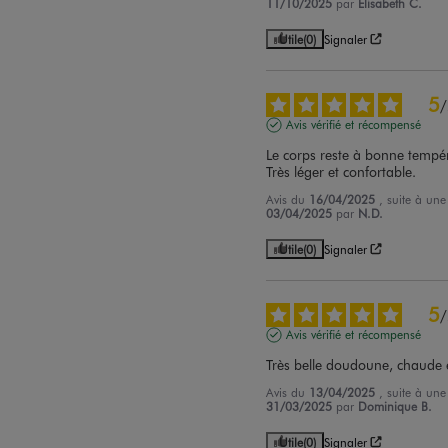
11/10/2025
par
Elisabeth C.
Utile
(0)
Signaler
5
/
Avis vérifié et récompensé
Le corps reste à bonne tempér
Très léger et confortable.
Avis du
16/04/2025
, suite à un
03/04/2025
par
N.D.
Utile
(0)
Signaler
5
/
Avis vérifié et récompensé
Très belle doudoune, chaude é
Avis du
13/04/2025
, suite à un
31/03/2025
par
Dominique B.
Utile
(0)
Signaler