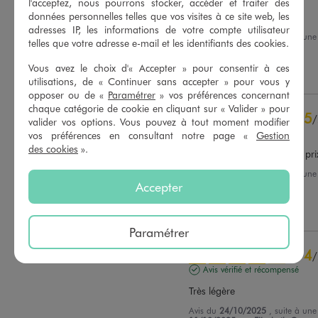
l'acceptez, nous pourrons stocker, accéder et traiter des
données personnelles telles que vos visites à ce site web, les
Satisfaite de mes achats
adresses IP, les informations de votre compte utilisateur
Avis du
04/11/2025
, suite à un
telles que votre adresse e-mail et les identifiants des cookies.
22/10/2025
par
S.A.
Basé sur
108
avis soumis à un
contrôle
Vous avez le choix d'« Accepter » pour consentir à ces
Utile
(0)
Signaler
Voir tous les avis sur ce site
utilisations, de « Continuer sans accepter » pour vous y
opposer ou de «
Paramétrer
» vos préférences concernant
5
étoiles
72
chaque catégorie de cookie en cliquant sur « Valider » pour
5
/
4
étoiles
27
valider vos options. Vous pouvez à tout moment modifier
Avis vérifié et récompensé
3
étoiles
8
vos préférences en consultant notre page «
Gestion
des cookies
».
2
étoiles
0
Légère et confortable, bon prix
1
étoile
1
Avis du
26/10/2025
, suite à un
13/10/2025
par
N.H.
Accepter
Trier les avis
Utile
(0)
Signaler
Paramétrer
4
/
Avis vérifié et récompensé
Très légère
Avis du
24/10/2025
, suite à un