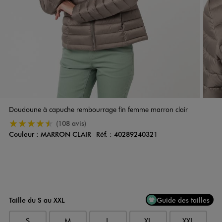
Doudoune à capuche rembourrage fin femme marron clair
4.5/5 de moyenne
(108 avis)
Couleur :
MARRON CLAIR
Réf. :
40289240321
Couleur
Choisissez votre Couleur
Taille du S au XXL
Guide des tailles
S
M
L
XL
XXL