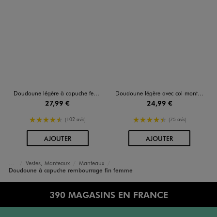
Doudoune légère à capuche femme
Doudoune légère avec col montant femme
27,99 €
24,99 €
4.5/5 de moyenne
4.5/5 de moyenne
(102 avis)
(75 avis)
AU PANIER
AU PANIER
AJOUTER
AJOUTER
Vestes, Manteaux
Manteaux
Accueil
Femme
Vêtements
Doudoune à capuche rembourrage fin femme
390 MAGASINS EN FRANCE