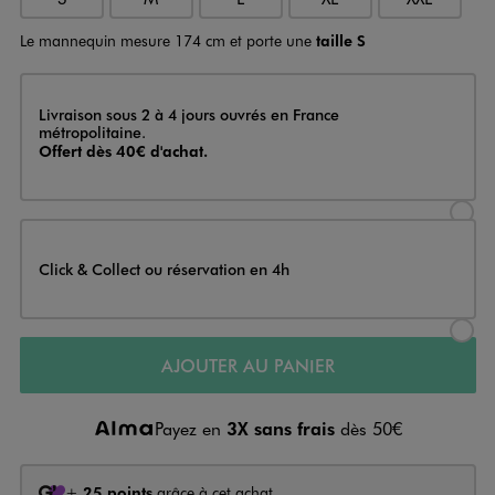
Le mannequin mesure 174 cm et porte une
taille S
Livraison
Livraison sous 2 à 4 jours ouvrés en France
métropolitaine.
Offert dès 40€ d'achat.
Sélectionner l’option de livraison
Click & Collect ou réservation en 4h
Sélectionner l’option de livraiso
AJOUTER AU PANIER
Payez en
3X sans frais
dès 50€
+
25 points
grâce à cet achat