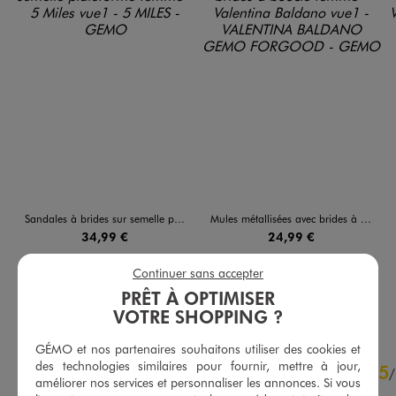
Sandales à brides sur semelle plateforme femme - 5 Miles
Mules métallisées avec brides à boucle femme - Valentina Baldano
34,99 €
24,99 €
4.5/5 de moyenne
5/5 de moyenne
(19 avis)
(171 avis)
Continuer sans accepter
PRÊT À OPTIMISER
AU PANIER
AU PANIER
AJOUTER
AJOUTER
VOTRE SHOPPING ?
GÉMO et nos partenaires souhaitons utiliser des cookies et
4.6
des technologies similaires pour fournir, mettre à jour,
5
/
5
/
améliorer nos services et personnaliser les annonces. Si vous
Avis vérifié et récompensé