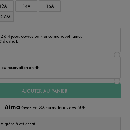
12A
14A
16A
52 CM
 2 à 4 jours ouvrés en France métropolitaine.
€ d'achat.
Sélectionner l’option de livraison Achat et li
t ou réservation en 4h
Sélectionner l’option de livraison Achat et r
AJOUTER AU PANIER
Payez en
3X sans frais
dès 50€
ts
grâce à cet achat