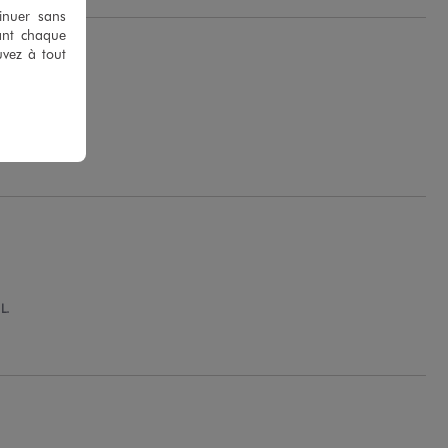
tinuer sans
ant chaque
uvez à tout
térieure..
.
L.