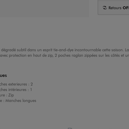
Retours
OF
dégradé subtil dans un esprit tie-and-dye incontournable cette saison. L
vec protection en haut de zip, 2 poches raglan zippées sur les côtés et un
ques
hes exterieures :
2
es intérieures :
1
ure :
Zip
e :
Manches longues