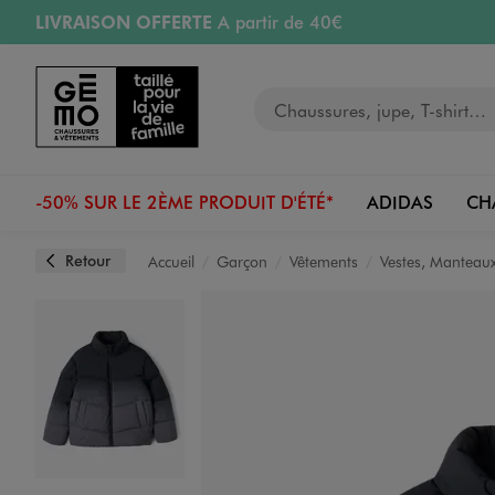
LIVRAISON OFFERTE
A partir de 40€
Aller au contenu principal
Aller à la navigation
RETRAIT ET LIVRAISON OFFERTE
en magasin
Votre recherche
RÉSERVATION GRATUITE
4h en magasin
Retours OFFERTS
pendant 30 jours
-50% SUR LE 2ÈME PRODUIT D'ÉTÉ*
ADIDAS
CH
Retour
Accueil
Garçon
Vêtements
Vestes, Manteaux
Image 1 sur 4