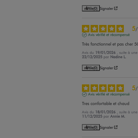
Utile
(0)
Signaler
5
/
Avis vérifié et récompensé
Très fonctionnel et pas cher 5
Avis du
19/01/2026
, suite à un
22/12/2025
par
Nadine L.
Utile
(0)
Signaler
5
/
Avis vérifié et récompensé
Tres confortable et chaud
Avis du
18/01/2026
, suite à un
11/12/2025
par
Annie M.
Utile
(0)
Signaler