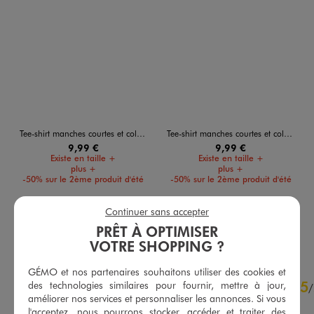
Tee-shirt manches courtes et col rond homme
Tee-shirt manches courtes et col rond homme
9,99 €
9,99 €
Existe en taille +
Existe en taille +
plus +
plus +
-50% sur le 2ème produit d'été
-50% sur le 2ème produit d'été
5/5 de moyenne
5/5 de moyenne
(133 avis)
(76 avis)
Continuer sans accepter
PRÊT À OPTIMISER
AU PANIER
AU PANIER
AJOUTER
AJOUTER
VOTRE SHOPPING ?
GÉMO et nos partenaires souhaitons utiliser des cookies et
4.8
5
des technologies similaires pour fournir, mettre à jour,
/
5
/
améliorer nos services et personnaliser les annonces. Si vous
Avis vérifié et récompensé
l'acceptez, nous pourrons stocker, accéder et traiter des