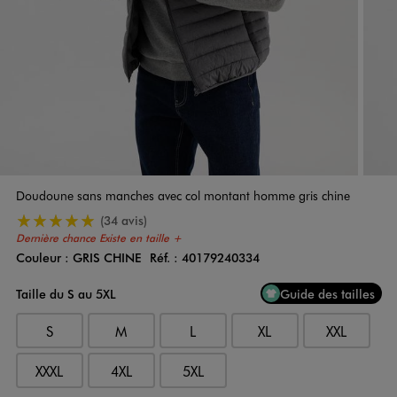
Doudoune sans manches avec col montant homme gris chine
5/5 de moyenne
(34 avis)
Dernière chance
Existe en taille +
Couleur :
GRIS CHINE
Réf. :
40179240334
Couleur
Choisissez votre Couleur
Taille du S au 5XL
Guide des tailles
S
M
L
XL
XXL
XXXL
4XL
5XL