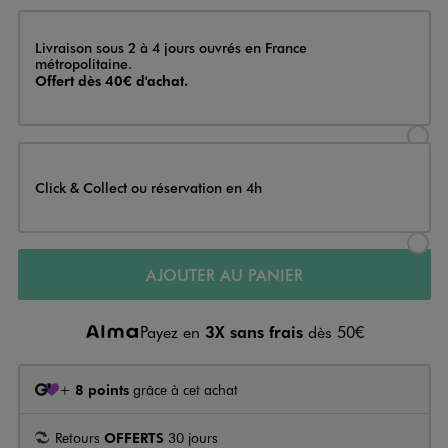
Livraison
Livraison sous 2 à 4 jours ouvrés en France
métropolitaine.
Offert dès 40€ d'achat.
Sélectionner l’option de livraison
Click & Collect ou réservation en 4h
Sélectionner l’option de livraiso
AJOUTER AU PANIER
Payez en
3X sans frais
dès 50€
+
8 points
grâce à cet achat
Retours
OFFERTS
30 jours