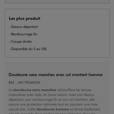
Les plus produit
Dessus déperlant
Rembourrage fin
Coupe droite
Disponible du S au 5XL
Doudoune sans manches avec col montant homme
Réf. :
40179240334
La
doudoune sans manches
réchauffera les tenues
masculines avec style, en toute saison. Avec son dessus
déperlant, son rembourrage fin et son col montant, elle
assure une protection optimale tout en ajoutant une note
casual chic. Cette
doudoune homme
se ferme facilement
par zip, possède deux poches zippées intégrées dans les