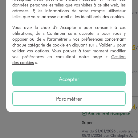
Chaleur assurée
données personnelles telles que vos visites à ce site web, les
adresses IP, les informations de votre compte utilisateur
Avis du
27/01/2026
, suite à un
telles que votre adresse e-mail et les identifiants des cookies.
27/12/2025
par
A.F.
Basé sur
34
avis soumis à un
contrôle
Vous avez le choix d'« Accepter » pour consentir à ces
Utile
(0)
Signaler
Voir tous les avis sur ce site
utilisations, de « Continuer sans accepter » pour vous y
opposer ou de «
Paramétrer
» vos préférences concernant
5
étoiles
28
chaque catégorie de cookie en cliquant sur « Valider » pour
5
/
4
étoiles
6
valider vos options. Vous pouvez à tout moment modifier
Avis vérifié et récompensé
3
étoiles
0
vos préférences en consultant notre page «
Gestion
2
étoiles
0
des cookies
».
Bon rapport qualité prix
1
étoile
0
Avis du
23/01/2026
, suite à un
10/01/2026
par
Sylvie G.
Accepter
Trier les avis
Utile
(0)
Signaler
Paramétrer
4
/
Avis vérifié et récompensé
Super
Avis du
21/01/2026
, suite à un
08/01/2026
par
Christophe A.