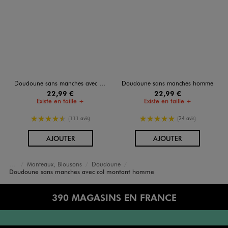
Doudoune sans manches avec col montant homme
Doudoune sans manches homme
22,99 €
22,99 €
Existe en taille +
Existe en taille +
4.5/5 de moyenne
5/5 de moyenne
(111 avis)
(24 avis)
AU PANIER
AU PANIER
AJOUTER
AJOUTER
Manteaux, Blousons
Doudoune
Accueil
Homme
Vêtements
Doudoune sans manches avec col montant homme
390 MAGASINS EN FRANCE