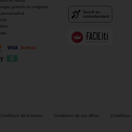
son et retrait
anges gratuits en magasin
s personnalisé
ecte
ation
Faciliti
ices
Goodays
Conditions de livraison
Conditions de nos offres
Conditions 