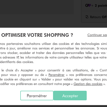
+
2 point
Retours
OF
À OPTIMISER VOTRE SHOPPING ?
Continuer sa
Matières & entretien
s partenaires souhaitons utiliser des cookies et des technologies simi
ttre à jour, améliorer nos services et personnaliser les annonces. Si vous
ons stocker, accéder et traiter des données personnelles telles que vos v
e 12)
es adresses IP, les informations de votre compte utilisateur telles que votr
 identifiants des cookies.
le choix d'« Accepter » pour consentir à ces utilisations, de « Con
ne matière idéale pour attacher tous types de cheveux sans les abîmer. Le l
» pour vous y opposer ou de «
Paramétrer
» vos préférences concern
mble ou séparément.
de cookie en cliquant sur « Valider » pour valider vos options. Vous po
ifier vos préférences en consultant notre page «
Gestion des cookies
».
éments. Risque d’étouffement.
Paramétrer
Accepter
ques