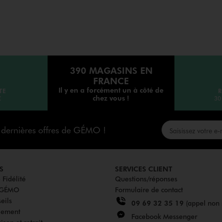
390 MAGASINS EN
FRANCE
Il y en a forcément un à côté de
TE
R
chez vous !
€
30
s dernières offres de GÉMO !
S
SERVICES CLIENT
Fidélité
Questions/réponses
u GÉMO
Formulaire de contact
eils
09 69 32 35 19
(appel non 
iement
Facebook Messenger