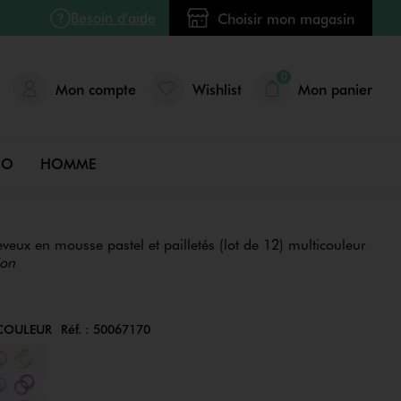
Besoin d'aide
Choisir mon magasin
0
Mon compte
Wishlist
Mon panier
DO
HOMME
eveux en mousse pastel et pailletés (lot de 12) multicouleur
ion
COULEUR
Réf. :
50067170
Couleur