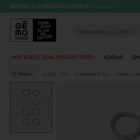
RETRAIT ET LIVRAISON OFFERTE
en magasin
Aller au contenu principal
Aller à la navigation
RÉSERVATION GRATUITE
4h en magasin
Retours OFFERTS
pendant 30 jours
LIVRAISON OFFERTE
A partir de 40€
Votre recherche
-50% SUR LE 2ÈME PRODUIT D'ÉTÉ*
ADIDAS
CH
Retour
Accueil
Fille
Accessoires et Sacs
Autres acces
Image 1 sur 2