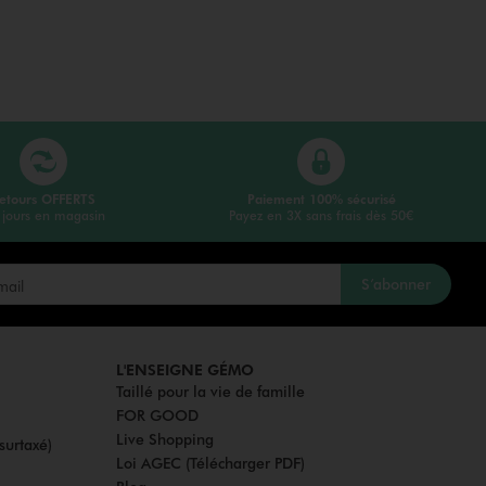
etours OFFERTS
Paiement 100% sécurisé
 jours en magasin
Payez en 3X sans frais dès 50€
S’abonner
L'ENSEIGNE GÉMO
Taillé pour la vie de famille
FOR GOOD
Live Shopping
surtaxé)
Loi AGEC (Télécharger PDF)