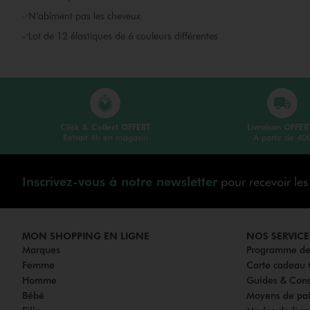
N’abîment pas les cheveux
Lot de 12 élastiques de 6 couleurs différentes
Click & Collect OFFERT
Livraison OFFER
Retrait 4h en magasin
A partir de 40
Inscrivez-vous à notre newsletter
pour recevoir le
MON SHOPPING EN LIGNE
NOS SERVICE
Marques
Programme de 
Femme
Carte cadea
Homme
Guides & Cons
Bébé
Moyens de pa