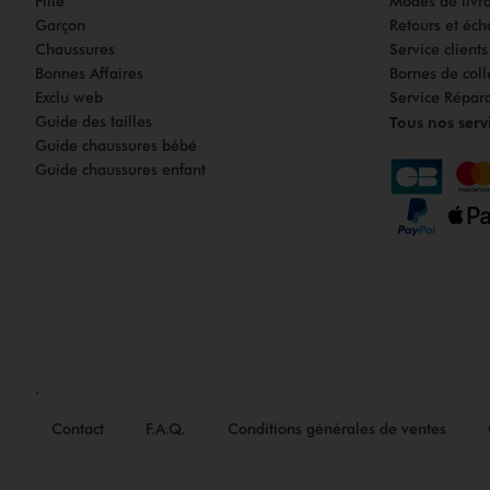
Fille
Modes de livrai
Garçon
Retours et éch
Chaussures
Service client
Bonnes Affaires
Bornes de coll
Exclu web
Service Répar
Guide des tailles
Tous nos serv
Guide chaussures bébé
Guide chaussures enfant
.
Contact
F.A.Q.
Conditions générales de ventes