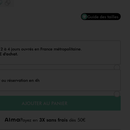
Guide des tailles
 2 à 4 jours ouvrés en France métropolitaine.
€ d'achat.
Sélectionner l’option de livraison Achat et li
t ou réservation en 4h
Sélectionner l’option de livraison Achat et r
AJOUTER AU PANIER
Payez en
3X sans frais
dès 50€